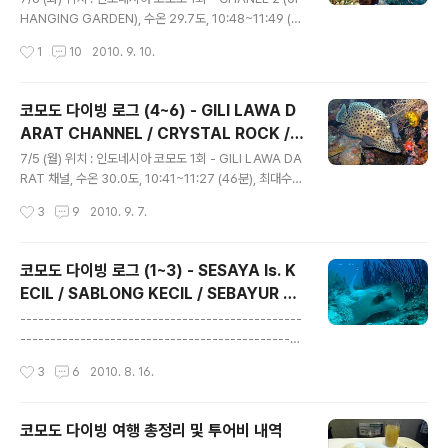
는 길에 사장(부인)을 만나 압축공기 냄새와 젖은 수건에
HANGING GARDEN), 수온 29.7도, 10:48~11:49 (6
대해 컴플레인을 했다. 그 말을 들은 사장이 너무너무 미안
1분), 최대수심 26.6m, 평균수심 11.8m 2회 - CASTLE
작성시간
1
10
2010. 9. 10.
하다며, 자기네 컴프레셔가 모두 세 대있는데 아마 그 중 한
ROCK, 수온 29.6도, 13:10~13:58 (48분), 최대수심 2
대에서 문제가 있는 거 같..
2.8m, 평균수심 13.4m 3회 - TATAWA BESSAL, 수온
29.9도, 15:43~16:38 (55분), 최대수심 17.6m, 평균수
코모도 다이빙 로그 (4~6) - GILI LAWA D
심 11.5m 7. CHANNEL 2 (or HANGING GARDEN)
ARAT CHANNEL / CRYSTAL ROCK / S
전날 마스터 눈(Nun)한테 공기통에서 냄새가 난다고 이야
글 내용
EBAYOR KECIL
기를 했는데 여전히 냄새나는 공기통 당첨, 그나마 전날보
7/5 (월) 위치 : 인도네시아 코모도 1회 - GILI LAWA DA
단 냄새가 조금 덜하다는 것에 위안을 삼아야 하는 걸까?
RAT 채널, 수온 30.0도, 10:41~11:27 (46분), 최대수심
볼 것이 무척 많은 포인트였으나(..
36.5m, 평균수심 14.9m 2회 - CRYSTAL ROCK, 수온
작성시간
3
9
2010. 9. 7.
29.9도, 12:55~13:37 (42분), 최대수심 23.4m, 평균수
심 15.9m 3회 - SEBAYOR KECIL, 수온 30.0도, 15:3
5~16:29 (54분), 최대수심 19.9m, 평균수심 11.5m 둘
코모도 다이빙 로그 (1~3) - SESAYA Is. K
째날... 이날은 첫날 보다 좀 멀리 나가기로 하고 서로 서둘
ECIL / SABLONG KECIL / SEBAYUR R
러서 약속한 시간에 출발하는데 성공했다. 4. GILI LAWA
글 내용
OCK
DARAT CHANNEL 배로 한참을 달려 도착한 둘째날의
-----------------------------------------------
첫 포인트는 GILI LAWA DARAT 채널, 브리핑을 듣고 다
-----------------------------------------------
이빙 준비를 하고 하나둘씩 ..
-------------- * 7월초에 다녀온 코모도의 다이빙 포인
작성시간
3
6
2010. 8. 16.
트들을 소개도 할겸, 우리가 한 다이빙 정리를 하려고 로그
를 올린다. (포인트별로 올리는 것이 아니라 날짜별로 올리
는 것이라, 포인트에 따라 중복되는 곳이 있을 수도 있음~
코모도 다이빙 여행 총정리 및 투어비 내역
ㅋ) 1. 전체일정 : 2010년 7월 2일 밤 인천공항 출발 ~ 11
글 내용