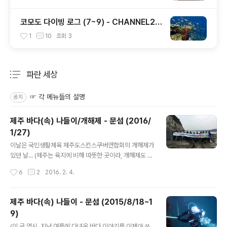
코모도 다이빙 로그 (7~9) - CHANNEL2 /
CASTLE ROCK / TATAWA BESSAL
1
10
조회
3
파란 세상
분류 전체보기
주요 글 목록
☞ 각 메뉴들의 설명
공지
제주 바다(속) 나들이/개해제 - 문섬 (2016/
1/27)
글 내용
이날은 국민생활체육 제주도스킨스쿠버연합회의 개해제가
있던 날... (제주는 육지에 비해 따뜻한 곳이라, 개해제도 빠
르다~ ㅋㅋㅋ) 수중정화 같은 다른 행사에 비하면 인원이 1
작성시간
6
2
2016. 2. 4.
5명 남짓으로 적은 편이라, 다이빙 안 하고 따로 챙길 일도
많지 않아서, 다같이 다이빙을 할 수 있었다. ^^ 1진 출발~
1진 도착 후 장비 정리 중 2진 출발~ ↑ ↓ 눈덮인 한라산
제주 바다(속) 나들이 - 문섬 (2015/8/18~1
이 절경이다. ^^ 저 앞에 보이는 건 문섬~ 도착 후 장비를
9)
세팅하고나서, 섬 위로 물이 더 들어오기 전에 기념촬영부
글 내용
터~ ^^;;; 개해제의 의미는 그 해에 처음으로 바다에 들어가
(이 글 역시, 지난 여름에 다녀온 바다 이야기를 이제야 쓰