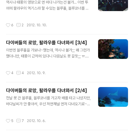
역시나 태풍의 영향으로 먼 바다 나가는건 불가... 이번 투
기전, 카메라 챙기시는 참복님~ (이때까지만해도 정말 촬
어에 팔라우의 엑기스라 할 수있는 블루홀, 블루코너를 못
영장비를 챙기시는줄로만 알았다;;;ㅋ) 그런데 이내;;; 셀프
가는게 많이 아쉽지만, 다음에 한번 더 다녀올 핑계를 만들
샷을 찍으시던;;; ㅋㅋㅋㅋㅋ (두 분 덕분에 오랫만에 다이
고 간다고 생각하기로 했다. ^^ 첫 다이빙은 조류 다이빙~
빙도 하고, 하루종일 유쾌한 시간을 보냈;;;ㅋ) 이날은 수중
작성시간
6
2
2012. 10. 10.
6번째 부이에서 진행하기로~ 즐기리라~ 단단히 마음먹고
생태조사 다이빙팀하고 같이 범섬 앞 기차바위 포인트에서
들어갔는데, 어랏? 조류 어디갔어? 응?? 조류타고 흘러가
두번의 보트..
다보면 난파선이 있어서 그거 보고 올라오는걸 계획하고
다이버들의 로망, 팔라우를 다녀와서 [3/4]
입수했는데, 결국 난파선까지 핀킥으로 한참을 가서... 난파
글 내용
선이 저~기있네...하곤 출수해야했던... ㅡㅡ;;;; 두번째 다이
이번엔 블루홀을 가보나~했는데, 역시나 불가;;; 왜 그런가
빙이자, 이번 팔라우 투어에서의 마지막 다이빙은 샹들리
했더니만, 태풍이 근처에 있다니 다음날도 못 갈듯;;; ㅠ.ㅠ
에 케이브를 가기로 했다. 4개의 공기층이 있는 곳으로, 수
첫날 무리를 해서라도 블루홀/블루코너를 다녀왔어야 했는
심은 그리 깊지 않다. 첫번째 방부터 차례차례 올라가서 구
데 아끕;;; ㅡ.ㅡ 그래서 최대한 많이 가봐야 져먼채널이란
작성시간
4
4
2012. 10. 9.
경하고 사진찍고....
다... (이날은 우리가 처음으로 다리다이버스 사장님하고 같
이 다이빙을 한 날이기도 하다) 전날 실컷 본 만타님이시지
만, 이번엔 블랙만타님이 나타나주실지도 모른다는 생각
다이버들의 로망, 팔라우를 다녀와서 [2/4]
에, 첫 다이빙은 져먼채널로 입수~ 근디 방향을 잘못 정해
글 내용
서 내려갔는지, 주구장창... 조류 방향을 거슬러 다녀서 공
전날 못 간 블루홀, 블루코너를 가고자 배를 타고 나섰지만,
기소모량이 다들 엄청났던;;; ㅡㅡ;;;; 시야는 전날보다 훨씬
바다날씨가 안 좋아서, 우선 져먼채널 먼저 다녀오기로~
나빴고... 만타도 보이지는 않았다. 대신 잭피쉬와 흑돔 등
ㅡ.ㅡ 첫 다이빙으로 져먼채널에 입수~ 입수하자마자 만타
등의 물고기떼들은 많이 보였다~ 뭐 우린 전날에 만타를
한마리가 기다렸다는 듯이 와서 한참을 놀아주신다... 다들
작성시간
5
7
2012. 10. 6.
실컷 봤으니,..
사진 찍느라 바쁘고~ ㅋ 아래는 용언니가 저 포즈로 찍은
동영상~ㅋ 좀 더 가깝게 찍힌 영상... 만타 배부분을 자세히
보실분은 클릭;; ㅋㅋㅋ 이러기를 여러차례, 실컷 놀다 가주