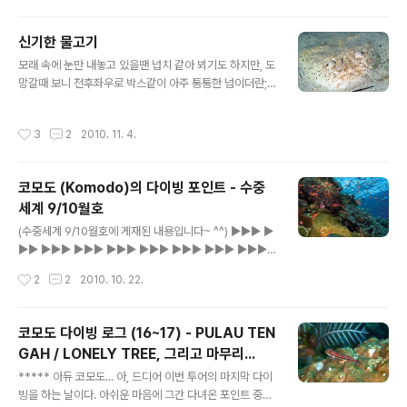
다면 몸은 덜 힘들었겠지만, 명절이니 차례는 지내야하고
그렇다고 그 다음날 가자니 다이빙 할 시간이 그만큼 줄어
신기한 물고기
드는 일이다보니, 몸이 좀 힘들더라도 하루 더 다이빙할 수
글 내용
모래 속에 눈만 내놓고 있을땐 넙치 같아 뵈기도 하지만, 도
있게 전날 밤 출발을 택한 것이었다. 그러나, 새벽에 마닐라
망갈때 보니 전후좌우로 박스같이 아주 통통한 넘이더란;;;
에 도착해서 다시 국내선으로 갈아타기까지는 약 3~4시간
뭐든... 보이는 것이 다가 아니라는 것이 또 한번 증명되는
남짓, 시내로 나가서 자고 오기에는 그리 넉넉지 않은 시간
순간~ ^^
인지라 그냥 공항에 머물기로 하고, 혹시 몰라서 가볍고 부
작성시간
3
2
2010. 11. 4.
피도 별로 안 나가는 은박 돗자리 하나를 챙겨 갔다가 아주
요긴하게 사용..
코모도 (Komodo)의 다이빙 포인트 - 수중
세계 9/10월호
글 내용
(수중세계 9/10월호에 게재된 내용입니다~ ^^) ▶▶▶ ▶
▶▶ ▶▶▶ ▶▶▶ ▶▶▶ ▶▶▶ ▶▶▶ ▶▶▶ ▶▶▶
▶▶▶ ▶▶▶ ▶▶▶ ▶▶▶
작성시간
2
2
2010. 10. 22.
코모도 다이빙 로그 (16~17) - PULAU TEN
GAH / LONELY TREE, 그리고 마무리...
글 내용
***** 아듀 코모도... 아, 드디어 이번 투어의 마지막 다이
빙을 하는 날이다. 아쉬운 마음에 그간 다녀온 포인트 중에