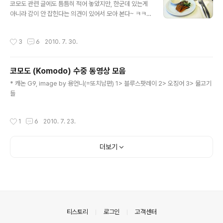
코모도 관련 글에도 틈틈히 적어 놓았지만, 한군데 있는게
일 오전 인천공항 도착 2. 다이빙 일정 : 7월 4일~9일까지
아니라 감이 안 잡힌다는 의견이 있어서 모아 본다~ ㅋㅋ
6일동안 총 17회 다이빙 3. 장소 : 인도네시아 코모도 부근
전체 일정 : 2010년 7월 2일(금) 저녁 출발 ~ 7월 11일
의 바다 (라부안바조에서 매일매일 데이트립) 4. 주 등장인
(일) 오전도착 다이빙 : 7월 4일(일)~9일(금), 6일간 (처음
물 (9명, 존칭생략) : 용언니(좌용), 또치(배..
작성시간
3
6
2010. 7. 30.
5일은 1일 3회씩, 마지막날만 2회, 총 17회) ※ 환율 : 201
0년 7월 2일자 고시환율(살때) 1루피=0.1465원, 여행일
정 중 시티은행에서 인출한 내용들을 합해서 계산한, 실제
코모도 (Komodo) 수중 동영상 모음
적용환율 1루피=0.1364원 (9명 총투어비가 대략 100,0
글 내용
00,000루피였으니, 7/2에 전부 환전해서 가져간 것과 비
* 캐논 G9, image by 용언니(=또치남편) 1> 블루스팟레이 2> 오징어 3> 물고기
교해보면 약 1,000,000원정도 이익) 1. 항공권 1) 대한항
들
공 : 인천-발리 왕복 20년간 모아논 마일리지 털어서, 남편
하고 둘이 유류세로 1..
작성시간
1
6
2010. 7. 23.
더보기
의안내
티스토리
로그인
고객센터