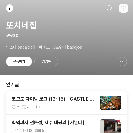
검색하기
티스토리
또치네집
구독자
0
인스타 badajoa0 | 페이스북 /트위터 badajoa
구독하기
방명록
신고하기 레이어
열기
인기글
코모도 다이빙 로그 (13~15) - CASTLE R
OCK / CRYSTAL ROCK / KARANG MA
2
6
조회
5
KASSER
화덕피자 전문점, 제주 대평의 [거닐다]
12
10
조회
5