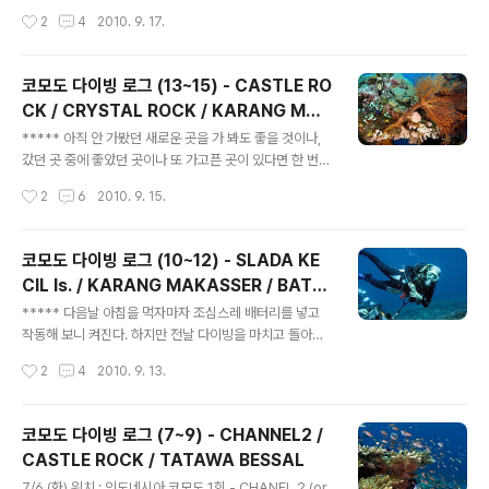
좋았던 곳을 뽑아 더 가봤으면 좋았겠지만, 마지막 날이라
작성시간
2
4
2010. 9. 17.
서 오전에 2회만 다이빙을 할 예정인데다, 코모도 왕도마
뱀을 보러 가려면 그 근처의 포인트로 갈 수 밖에 없다고 한
다. 마지막날이니 다시 한번 접사로 세팅을 해서 들어갔다.
코모도 다이빙 로그 (13~15) - CASTLE RO
(참고로 침수되었던 플래시는 정상작동을 하는 수준까지는
CK / CRYSTAL ROCK / KARANG MAK
아니지만 아침에 세팅할 때 한번 플래시가 터져주기만 하
글 내용
ASSER
면 그날은 플래시를 다시 끄기 전까지 계속 터져는 주는 그
***** 아직 안 가봤던 새로운 곳을 가 봐도 좋을 것이나,
런 고마운 상태였으니, 한번 켜면 그날의 촬영이 끝나도 방
갔던 곳 중에 좋았던 곳이나 또 가고픈 곳이 있다면 한 번씩
전될 때까지 끄지 못하는 불편을 감수하면서도, 달래가며
더 둘러보는 것도 나쁘지는 않다는 쪽으로 의견이 모아져
작성시간
2
6
2010. 9. 15.
남은 일정동안 무사히 촬영할 수 있었다) 7/9 (금) 위치 :
서, 크리스탈락 이나 캐슬락을 (조류가 세지 않아) 제대로
인도네시아 코모도..
못 봤기도 했고 만타 포인트에 갔다가 만타도 못 봤고 해서,
그렇게 세 곳을 다시 가보기로 했다. 7/8 (목) 위치 : 인도네
코모도 다이빙 로그 (10~12) - SLADA KE
시아 코모도 1회 - CASTLE ROCK, 수온 29.5도, 10:29
CIL Is. / KARANG MAKASSER / BATU
~11:12 (43분), 최대수심 30.2m, 평균수심 16.0m 2회
글 내용
BALONG
- CRYSTAL ROCK, 수온 29.8도, 12:33~13:27 (54
***** 다음날 아침을 먹자마자 조심스레 배터리를 넣고
분), 최대수심 25.7m, 평균수심 14.6m [Nitrox 31%] 3
작동해 보니 켜진다. 하지만 전날 다이빙을 마치고 돌아오
회 - KARANG MAKASSER (만타포인트), 수온 2..
던 배 위에서 카메라 정리를 하면서 켜져 있던 플래시를 껐
작성시간
2
4
2010. 9. 13.
을 때 퍽~하는 소리가 났던 걸로 미루어보아, 일단 작동되
는 것은 확인했지만 혹시 모르니 끄지는 않기로 했다. 암튼
불이 들어오는 건 확인했으니까 물에 가지고 들어가서의
코모도 다이빙 로그 (7~9) - CHANNEL2 /
플래시 작동도 시도는 해볼 작정이다. 다만, 혹시 모르니 만
CASTLE ROCK / TATAWA BESSAL
타를 위해 이전에는 아껴뒀다가 만타 포인트부터 카메라를
글 내용
가지고 들어가기로 했다. 그리고 다행히 오전에 배 타러 가
7/6 (화) 위치 : 인도네시아 코모도 1회 - CHANEL 2 (or