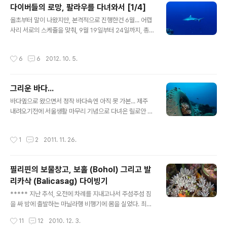
다이버들의 로망, 팔라우를 다녀와서 [1/4]
셨... ^^;;; 한번 더 사진찍기 신공을 발휘하는 중~ ㅎㅎㅎ
글 내용
어... 어...어.... 그분이 십여분이상 놀아주시고 가신 후, 다
올초부터 말이 나왔지만, 본격적으로 진행한건 6월... 어렵
른 분이 또 나타나 주실까바 조신하게 대기중~ ㅋㅋㅋ 그
사리 서로의 스케줄을 맞춰, 9월 19일부터 24일까지, 총
러나 다른분은 안 오시는거 같아서 자리를 이동, 저 멀리서
5박6일의 날짜를 잡았다. 원래 우리는 9월 18일에 차를
다른 팀과 놀아주고 계시는 아까 그분을 뵙긴하였으나,..
가지고 배를 타고 올라와서 추석때까지 쭈욱~ 지내다가 내
작성시간
6
6
2012. 10. 5.
려올 예정이었으나, 뒤늦게 들이닥친 태풍의 여파로 9월 1
8일 배는 포기하고, 당일날 막바로 인천으로 가기로 했다.
비교적 싼표가 종종 나오는 아시아나의 인천행 비행기는
그리운 바다...
하루 두편, 하필이면, 하나는 점심때이고 하나는 아주 늦은
글 내용
저녁때이다. 팔라우행 비행기도 밤 11시로 꽤 늦은 편이었
바다옆으로 왔으면서 정작 바다속엔 아직 못 가본... 제주
지만, 인천행 저녁비행기가 9시라서... 김포를 거쳐 갈것이
내려오기전에 서울생활 마무리 기념으로 다녀온 릴로안 사
아니라면 무조건 점심 비행기를 타야하는 상황~ㅋ 아침에
진을 이제서야 꺼내보며 그리움을 달래보려했는데... 꺼내
티맆네가서 마리를 맡겨두고 티맆을 태우고 공항으로 고고
보면 볼수록, 오히려 더 그리워지기만 한단;;; ㅠ.ㅠ * 2011
작성시간
1
2
2011. 11. 26.
~ 약간은 좁게 가긴했..
년 10월 릴로안, 올림푸스 E-300 + 7-14mm...
필리핀의 보물창고, 보홀 (Bohol) 그리고 발
리카삭 (Balicasag) 다이빙기
글 내용
***** 지난 추석, 오전에 차례를 지내고나서 주섬주섬 짐
을 싸 밤에 출발하는 마닐라행 비행기에 몸을 실었다. 최종
목적지는 보홀(Bohol)섬의 탁빌라란(Tagbilaran) 공항.
작성시간
11
12
2010. 12. 3.
오전에 출발해서 당일 오후 연결편을 이용해서 보홀로 갔