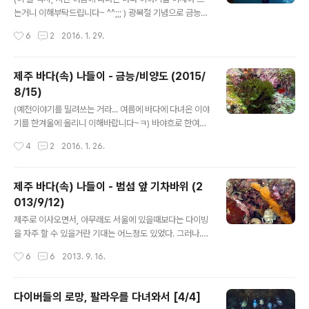
는 행사 정도랄까? 보통 상을 차려놓고 용왕님께 '제'를 지
는거니 이해부탁드립니다~ ^^;;; ) 광복절 기념으로 금능에
내기도 하지만, 우리는 다같이 바다에 들어가는 것으로 용
다녀오고 나서, 우석이도 제주에 왔고 해서, 내친김에 이틀
작성시간
6
2
2016. 1. 29.
왕님께 인사를 대신하자고들 하셔서, 제를 따로 지내지는
을 더 문섬으로 내달렸다. 문섬으로 가는 배를 타는 선착장
않..
에 도착~ 정감사님과 우석이가 도착하길 기다렸다가 문섬
으로 고고~ 첫날(18일)은 한개창으로 갔다. 입수 준비를
제주 바다(속) 나들이 - 금능/비양도 (2015/
하고 입수~ 첫 다이빙에선 G9 하우징에 문제가 있어서 버
8/15)
튼들이 안 눌러지는 바람에 그냥 들고만 다녀서 사진이 없
글 내용
고, 대신 인물 사진은 굿다이버 김강사님이 찍어주셨다. 아
(예전이야기를 밀려쓰는 거라... 여름에 바다에 다녀온 이야
래는 용언니 아래는... ㅋ (우리 원래 이러는 사람들 아닌데,
기를 한겨울에 올리니 이해바랍니다~ㅋ) 바야흐로 한여름
자꾸 더 붙으라고 하셔서... ㅋㅋㅋ) (뭔가 디게 어색? ㅎㅎ
인 8월, 광복절날~! 조촐한 광복절기념(?) 다이빙번개가
작성시간
4
2
2016. 1. 26.
ㅎㅎㅎ) 첫 다이빙을 마치고 한시간여 쉰 다음, 두번째 다이
있었다. ㅋㅋㅋ 거의 2년만에 장비를 꾸려 바다로 가는 길
빙 준비..
~ 첫 다이빙은 돌하르방 포인트에서 비치다이빙을 했다. *
** 물 속 사진들은 (비록 10년 다된 카메라(G9)+하우징
제주 바다(속) 나들이 - 범섬 앞 기차바위 (2
으로 찍은거지만) 용언니가 찍은거라 저작권도 용언니한테
013/9/12)
있음~ㅋ *** 밧줄에 숨은 물고기는 자기가 틀킨걸 아는지
글 내용
모르는지, 숨 죽인채 있고~ 바위에 붙은 녀석들도 들킨건
제주로 이사오면서, 아무래도 서울에 있을때보다는 다이빙
마찬가지~ ㅎㅎㅎ 이 아이도 첨엔 모른척~하더니만, 나중
을 자주 할 수 있을거란 기대는 어느정도 있었다. 그러나...
엔 전방주시~ㅋ 이 말미잘은 꼭 손을 흔드는거 같다. 요렇
그사이 뭐 그리 여유가 없었는지, 제주에 내려온 후 2년동
작성시간
6
6
2013. 9. 16.
게~ㅋ 그 외에도 생명체들은 많았는데, (하우징이) 늠 오래
안, 서너번 밖에 못 들어간 듯;;; ㅡ.ㅡ 며칠전, 강릉서 참복
되어서 셔터가 잘 안 ..
님과 김원님이 제주에 다이빙하러 오셨다는 소식을 듣고,
오랫만에 바다로, 참복님 일행을 따라 나섰다. 법환포구, 날
다이버들의 로망, 팔라우를 다녀와서 [4/4]
씨가 좋았다. 수중 생태조사팀과 같이 타고나갈 배~ 배 타
글 내용