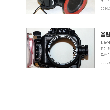
게...
즈도 
2010.
보니, 
올림
1. 들
징이 
도를 
급하게
2009.
외형사진