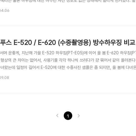
 카메라는 물론 하우징에 대한 아무런 사전 정보도 없는 상태에서 빌리게 된거였다. 빌릴 
함께 빌렸는데, 9-18mm를 빌렸으면 좀 나았겠지만, 여행기간이 올림푸스의 큰행사와
04.06
포트 분리가 안 되는 형태라 참으로 난감;;; ㅡ.ㅡ (※ DSLR용 하우징의 경우 사용 
푸스 E-520 / E-620 (수중촬영용) 방수하우징 비
어서며 운좋게, 지난해 가을 E-520 하우징(PT-E05)에 이어 올 봄 E-620 하우징(P
외형상의 큰 차이는 없어서, 사용기를 각각 하나씩 쓰려다가 걍 묶어서 같이 올려본
다녀왔는데 일정이 길어서 E-520에 대한 수중사진 샘플은 좀 되지만, 올 봄에 다
 다녀온거라 E-620의 수중 샘플 사진은 상대적으로 빈약한 편이다. 또한 올봄엔, 
09.08
도 좀 열악하니, 여러 사정들을 감안해서 봐 주시기 바란다~ ^^ 2. 올림푸스 E-sys
1