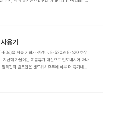
당시, 아직 출시전인 E-PL1 카메라와 14-42mm 렌
 겹쳐서 그 렌즈까지 빌릴 수는 없었다~ ^^ 받아놓고
렌즈에 따라 포트를 달리 쓰..
교 사용기
T-E06)을 써볼 기회가 생겼다. E-520과 E-620 하우
다~ 지난해 가을에는 여름휴가 대신으로 인도네시아 마나
녀온 필리핀의 릴로안은 샌드위치휴무에 하루 더 휴가내고
급하게 빌려간거라 반납 일정도 촉박해서 E-620 하우징
tem 카메라 하우징 ..