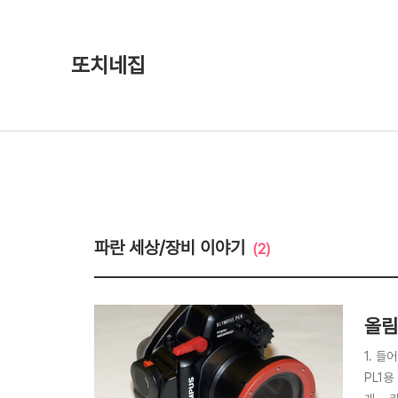
또치네집
파란 세상/장비 이야기
(2)
올림
1. 들
PL1