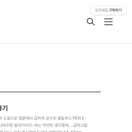
또치네집
구독하기
메
뉴
용기
의 도움으로 일본에서 급하게 공수된 올림푸스 PEN E-
 나와주면 빌려가야지~하는 막연한 생각중에... 급작스럽