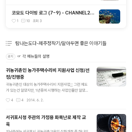
코모도 다이빙 로그 (7~9) - CHANNEL2 /
CASTLE ROCK / TATAWA BESSAL
1
10
조회
3
탐나는도다-제주정착기/알아두면 좋은 이야기들
분류 전체보기
주요 글 목록
☞ 각 메뉴들의 설명
공지
귀농귀촌인 농가주택수리비 지원사업 신청/선
정/진행중
글 내용
귀농귀촌인 대상의 농가주택수리비 지원사업;;; 그런 제도
가 있는건 알았지만, 1년중에 시행하는 사업인줄만 알았지,
그게 연초에 정해놓은 날짜까지 신청해서 선정이 끝나는지
작성시간
4
4
2014. 6. 2.
는 몰랐었다. 그래서 우린... 2월말까지 신청한 사람들을 대
상으로 한 1차 선정이 끝난 뒤인, 3월말에서야 뒤늦게 추가
신청에 뛰어들었다. ^^ 올해 제주도에서 총 25가구를 지원
서귀포시청 주관의 가정용 화목난로 제작 교
(가구당 최대 400만원씩 총 1억)하는데, 1차에서 17가구
육
가 선정이 되어서, 남은 8가구를 정하기 위한 신청이라 큰
글 내용
기대는 안 하고 있었는데... 3월24일에 신청해서... 4월22
지난주에는 서귀포시 귀농귀촌교육의 심화과정 중 하나인