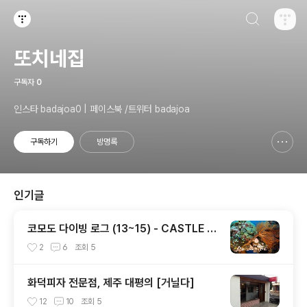
검색하기
티스토리
또치네집
구독자
0
인스타 badajoa0 | 페이스북 /트위터 badajoa
구독하기
방명록
신고하기 레이어
열기
인기글
코모도 다이빙 로그 (13~15) - CASTLE R
OCK / CRYSTAL ROCK / KARANG MA
2
6
조회
5
KASSER
화덕피자 전문점, 제주 대평의 [거닐다]
12
10
조회
5