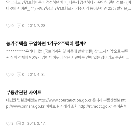
안 그래도 건강보험때문에 걱정하던 차에, 다른거 검색하다가 우연히 걸린 정보~ (이
울을 지내 본 결과는 상당히 만족스럽습니다.한겨울에 보
너넷의 힘이란;;; ^^) 국민연금과 건강보험료가 거주지가 농어촌이면 22% 할인을,
일러를 틀지 않아도 20도 아래로 내려가는 일이 거의 없거
농어업인으로 등록하면 50%까지 할인이 된단다. 참고자료 : http://minwon.nhic.
든요~ 가끔씩은 캠핑용 석유난로를 꺼내서 고구마를 궈 먹
or.kr/portal/site/minwon/menuitem.c8f8186588dccceefde19cd2062
거나 하긴하지만,2016년 현재, 우리집 주된 난방은 '기름
작성시간
0
0
2011. 7. 28.
310a0/?purl=02_01_01.html 건강보험의 경우, 직장 가입자는 자산과는 상관없
보일러' 입니다. ^^ ******** 제주를 ..
이 급여에 따라 보험료가 결정되지만, 지역 가입자는 소득과 자산에 따라 보험료가
결정된다. 건강보험 나름의 객관적(?) 기준-집의 가격이나 차의 배기량 등등-에 따라
농가주택을 구입하면 1가구2주택이 될까?
보험료를 정하는 것이다보니, 집이나 차를 가지고 있는 경우, 직장인일때에 비해 꽤..
글 내용
*********우리나라는 [국토의계획 및 이용에 관한 법률] 상 ‘도시지역’으로 분류
된 집이 전체의 90%가 넘어서,아무리 작은 시골마을 안에 있는 집이라도 농촌이 아
닌 ‘도시’로 분류될 수 있으니 주의하자~ ㅡ.ㅡ********** 한 가구가 2개이상의
주택을 갖고 있으면, 1가구1주택자 보다는 세금이 불리하다. 그것이 부담된다면 도시
작성시간
0
0
2011. 4. 8.
에서 살던집을 팔고 귀농/귀촌을 할수도 있지만, 형편상 안되는 사람들도 있을것이
다. 인터넷 검색을 하던 중, 법에서 인정하는 농가주택을 고른후 일정기간 이상 지나
면 1가구 1주택자으로 본다는 내용이 있어서 아래에 관련법을 정리해 본다. =====
부동산관련 사이트
===================================================
글 내용
==============..
대법원 법원경매정보 http://www.courtauction.go.kr 온나라 부동산정보 htt
p://www.onnara.go.kr 아파트 실거래가 조회 http://rt.moct.go.kr 농어촌 빈집
주인찾기 http://www.cohousing.or.kr 제주 오일장신문 http://www.jejuall.c
om 제주 벼룩시장 http://jeju.paper.findall.co.kr/
작성시간
2
0
2011. 3. 17.