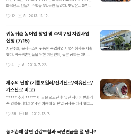
일에 집에 와서 몇군데 사진을 찍어 가신 후, 5월초에서야
화목난로 만들기 수업을 3일동안 들었다. 첫날은... 화천에
선정될거란 전화를 받았고, 5월 9일에 모두 모여 설명회를
서 오신 박기윤님으로 부터 이론교육을 듣고나서, 직접 실
작성시간
12
8
2013. 11. 12.
들었다. 제주전역에서 들어온 신청서에 따라 현장실사를
습에 나섰다~ 어쩌다보니 우리조는 달랑 셋;;; 우리 부부와
다녀본 결..
작년에 수료한 정의준님~ 일단 드럼통 뚜껑 한 가운데에
동그란 구멍을 뚫고~ (그라인더 들고 뚫는건 용언니가 전
귀농귀촌 농어업 창업 및 주택구입 지원사업
담~ㅋ) 붙잡고 만드느라 중간과정 샷을 못 찍어서, 아래 세
신청 (7/15)
장은 같은 조원인 정의준님 블로그에서 퍼온거~ 원문보기
글 내용
→ http://blog.naver.com/egoodjeju/1101792661
지난주초, 읍사무소에 귀농인 농업창업 사업신청서를 제출
97 자른 곳의 뾰족한 부분을 (위험하니) 잘라내고, 남은 부
했다. 귀농귀촌인들을 위한 지원인데, 물론 공짜는 아니고,
분을 이용해서 연통을 넣어 고정시킨다~ (photo by 정의
농협에서 담보를 받고 년3%의 이자로 빌려주는 것으로,
작성시간
4
6
2013. 7. 22.
준님) 연통 주변을 삥 둘러서 함석판을 붙인다. (phot..
농지를 구입하는 경우는 사전대출도 된다고 해서 미리 신
청을 한 것~ 신청전에 순서를 어찌할까 싶어서 서귀포시청
농정과에 먼저 문의해보니... 구입할 땅을 정하고 신청하는
제주의 난방 (기름보일러/전기난로/석유난로/
경우 자금이 늦게 나올 수도 있으니, 미리 신청부터 해 놓고
가스난로 비교)
땅을 구하라고 해서... 그말대로 신청부터 한 것이다. ^^ 먼
글 내용
저 읍사무소에 가서 필요한 서류들을 확인하고, 신청서식
***** 추가 ***** 이 글을 쓰고난 후 몇년 사이에 변화가
도 한부 받아와서 집에서 작성 후, 준비한 서류들과 함께 제
좀 있었습니다.2014년 여름에 집 단열 공사를 다시 했고
출~ 농업창업 사업신청서~ (농어업 창업은 2억원까지, 주
보일러도 신형 효율 좋은 것으로 바꿔서지금은 가스온수기
작성시간
38
15
2012. 12. 7.
택구입자금은 4천만원까지 가능하다고 한다) 신청자격은
도 해체를 하여 보일러만으로 온수를 쓰고 난방도 하고 있
몇가지가 있지만, 젤 큰 조..
거든요. 보일러교체 : http://bada.tistory.com/920외
벽단열공사 : http://bada.tistory.com/929 비용상 창
농어촌에 살면 건강보험과 국민연금을 덜 낸다?
호를 그대로 둔채 단열공사를 한게 좀 걸리지만, 두 해의 겨
글 내용