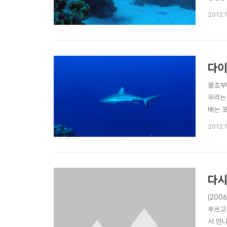
신공을 
2012.
나 다
다이
올초부터
우리는
배는 
이고 
2012.
면 무
다시
(200
푸르고
서 만나