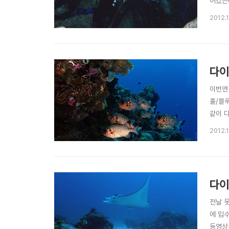
어갔는
킥으로 
2012.1
케이브
다이
이번엔 
홀/블
같이 
입수~ 
2012.
나빴고.
다이
전날 
에 입
동영상~