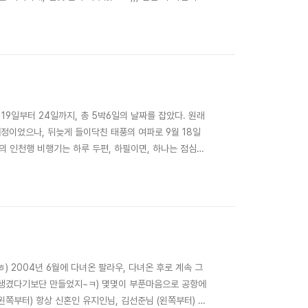
다른 분이 또 나타나 주실까바 조신하게 대기중~ ㅋㅋㅋ 그러
그분을 뵙긴하였으나,..
19일부터 24일까지, 총 5박6일의 날짜를 잡았다. 원래
예정이었으나, 뒤늦게 들이닥친 태풍의 여파로 9월 18일
의 인천행 비행기는 하루 두편, 하필이면, 하나는 점심때
천행 저녁비행기가 9시라서... 김포를 거쳐 갈것이 아니라
고 공항으로 고고~ 약간은 좁게 가긴했..
) 2004년 6월에 다녀온 팔라우, 다녀온 후로 계속 그
가 생겼다기보단 만들었지~ㅋ) 몇몇이 부푼마음으로 공항에
왼쪽부터) 항상 신혼인 유지인님, 김선준님 (왼쪽부터) 비