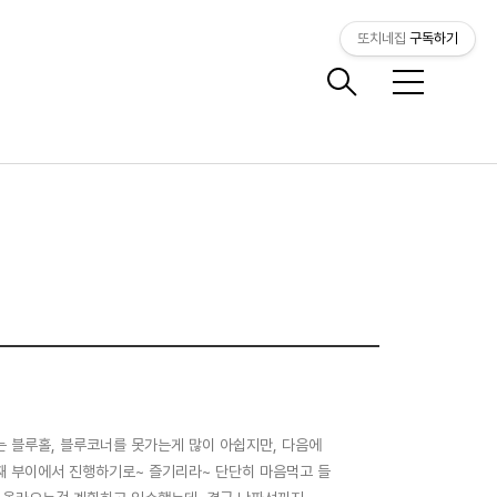
또치네집
구독하기
메
뉴
는 블루홀, 블루코너를 못가는게 많이 아쉽지만, 다음에
번째 부이에서 진행하기로~ 즐기리라~ 단단히 마음먹고 들