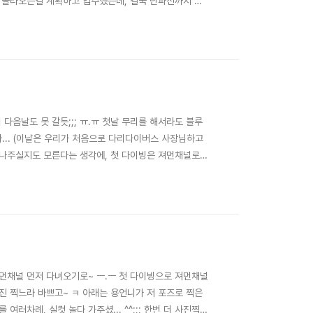
고 올라오는걸 계획하고 입수했는데, 결국 난파선까지 핀
이빙이자, 이번 팔라우 투어에서의 마지막 다이빙은 샹들리에
 차례차례 올라가서 구경하고 사진찍고....
 다음날도 못 갈듯;;; ㅠ.ㅠ 첫날 무리를 해서라도 블루
... (이날은 우리가 처음으로 다리다이버스 사장님하고
타나주실지도 모른다는 생각에, 첫 다이빙은 져먼채널로
량이 다들 엄청났던;;; ㅡㅡ;;;; 시야는 전날보다 훨씬
뭐 우린 전날에 만타를 실컷 봤으니,..
져먼채널 먼저 다녀오기로~ ㅡ.ㅡ 첫 다이빙으로 져먼채널
진 찍느라 바쁘고~ ㅋ 아래는 용언니가 저 포즈로 찍은
여러차례, 실컷 놀다 가주셨... ^^;;; 한번 더 사진찍기