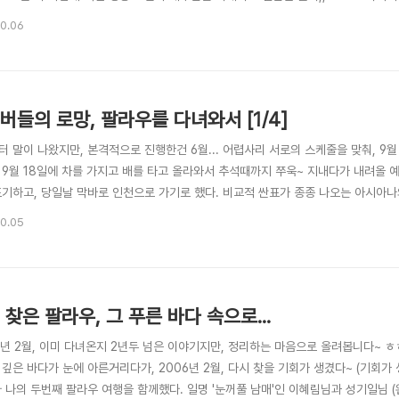
발휘하는 중~ ㅎㅎㅎ 어... 어...어.... 그분이 십여분이상 놀아주시고 가신 후, 
10.06
른분은 안 오시는거 같아서 자리를 이동, 저 멀리서 다른 팀과 놀아주고 계시는 아까 
버들의 로망, 팔라우를 다녀와서 [1/4]
 말이 나왔지만, 본격적으로 진행한건 6월... 어렵사리 서로의 스케줄을 맞춰, 9월 
 9월 18일에 차를 가지고 배를 타고 올라와서 추석때까지 쭈욱~ 지내다가 내려올 
포기하고, 당일날 막바로 인천으로 가기로 했다. 비교적 싼표가 종종 나오는 아시아나
하나는 아주 늦은 저녁때이다. 팔라우행 비행기도 밤 11시로 꽤 늦은 편이었지만, 인
10.05
조건 점심 비행기를 타야하는 상황~ㅋ 아침에 티맆네가서 마리를 맡겨두고 티맆을 태우
 찾은 팔라우, 그 푸른 바다 속으로...
6년 2월, 이미 다녀온지 2년두 넘은 이야기지만, 정리하는 마음으로 올려봅니다~ ㅎㅎ
 깊은 바다가 눈에 아른거리다가, 2006년 2월, 다시 찾을 기회가 생겼다~ (기회
 나의 두번째 팔라우 여행을 함께했다. 일명 '눈꺼풀 남매'인 이혜림님과 성기일님 (