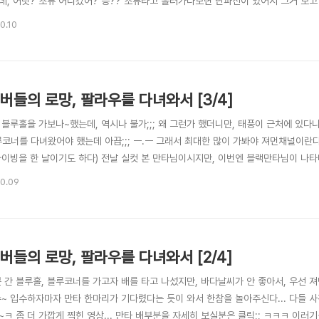
데, 어랏? 조류 어디갔어? 응?? 조류타고 흘러가다보면 난파선이 있어서 그거 보
한참을 가서... 난파선이 저~기있네...하곤 출수해야했던... ㅡㅡ;;;; 두번째 다
0.10
를 가기로 했다. 4개의 공기층이 있는 곳으로, 수심은 그리 깊지 않다. 첫번째 방부터
버들의 로망, 팔라우를 다녀와서 [3/4]
블루홀을 가보나~했는데, 역시나 불가;;; 왜 그런가 했더니만, 태풍이 근처에 있다니
루코너를 다녀왔어야 했는데 아끕;;; ㅡ.ㅡ 그래서 최대한 많이 가봐야 져먼채널이란다
다이빙을 한 날이기도 하다) 전날 실컷 본 만타님이시지만, 이번엔 블랙만타님이 나
근디 방향을 잘못 정해서 내려갔는지, 주구장창... 조류 방향을 거슬러 다녀서 공기소모
10.09
.. 만타도 보이지는 않았다. 대신 잭피쉬와 흑돔 등등의 물고기떼들은 많이 보였다~ 
버들의 로망, 팔라우를 다녀와서 [2/4]
못 간 블루홀, 블루코너를 가고자 배를 타고 나섰지만, 바다날씨가 안 좋아서, 우선 
수~ 입수하자마자 만타 한마리가 기다렸다는 듯이 와서 한참을 놀아주신다... 다들 사
ㅋ 좀 더 가깝게 찍힌 영상... 만타 배부분을 자세히 보실분은 클릭;; ㅋㅋㅋ 이러기를 