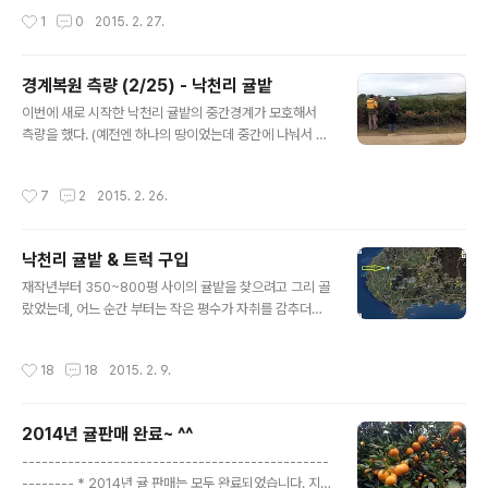
수 있는 곳도 아니라, 옆땅을 사용하시는 분한테 우선은 쓰
예방차;;; ^^ 엔진분무기 등을 모닝에 꾸역꾸역 싣고 다니다
작성시간
1
0
2015. 2. 27.
던대로 쓰시라고 했기에... 9번 포인트 까지만 다시 쌓는..
가, 트럭에 싣고 가니 일하기가 더 편하긴 하네~ㅋㅋㅋ 기
계유는 100배액으로 만들어서 뿌렸다. (기계유 10리터를
넣고 물을 넣어 총 1000리터를 만들어 뿌림) 뿌리고 난 후
경계복원 측량 (2/25) - 낙천리 귤밭
~ 그리고, 난산리 가는 길에 서귀포에 들러 농업경영체 등
글 내용
이번에 새로 시작한 낙천리 귤밭의 중간경계가 모호해서
록 신청을 했는데, 처리기간이 최대 90일이라니, 언제나
측량을 했다. (예전엔 하나의 땅이었는데 중간에 나눠서 파
처리될지는 미지수... 걍 잊어버리고 있어야 겠다~ ㅎㅎㅎ
신 듯, 그냥 보면 경계가 따로 없이 하나의 귤밭) 약 64마넌
이라는 거금을 들여한 측량;;; 두시간 남짓 측량 후 결과지
작성시간
7
2
2015. 2. 26.
를 바로 주시고 가셨다는... ^^;;; 세분이 오셔서 한참동안
근처 지형부터 파악하고, 근처에 무덤처럼 쉽게 이동이 어
려운 시설물을 기준으로 보정을 하시는 듯 보이더니... 정작
낙천리 귤밭 & 트럭 구입
말뚝은 순식간에 박아서 당황을;;; ㅋㅋㅋ (총 세분, 숨은그
글 내용
림 찾기? ㅎㅎㅎ) 땅 모양에서 각진 곳마다 말뚝을 박아 표
재작년부터 350~800평 사이의 귤밭을 찾으려고 그리 골
시를 해주시고 가셨는데, 아래처럼 우리땅은 총 11개의 꺽
랐었는데, 어느 순간 부터는 작은 평수가 자취를 감추더니,
이는 부분이 있다고 한다. (파란 숫자는 편의상 나중에 붙여
큰 평수임에도 불구하고 평당 가격 또한 엄청 올랐던지라,
놓은 거~) 말뚝 박기 시작~ 요기가 1번 포인트~ 2번 포인
우리 귤밭 구입을 거의 포기하고 있을때 즈음... 갑자기 눈
작성시간
18
18
2015. 2. 9.
트..
에 띈 작은 평수(450평)가 있어서 앞뒤 생각없이 덥석 물
고 정신차려보니, 우리 손에 들려진 매매계약서와 대출신
청서~ ㅋㅋㅋ 우린 우선 일을 저질러놓고 수습한다. (대부
2014년 귤판매 완료~ ^^
분이 대출이다;;;ㅋ) 정말 오랜만에 나온 작은 평수의 귤밭
글 내용
이기도 했고, 집에서 10킬로(=10분거리) 남짓이라 그랬
-----------------------------------------------
나? 재작년에 처음 밭 고르던때에 나왔다면 엄청 고민했었
-------- * 2014년 귤 판매는 모두 완료되었습니다. 지