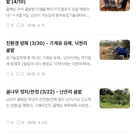
밭 (4/10)
와 같이 자농보카시 3호. 총 31포를 뿌려주고 왔다. (이 역
글 내용
시 제조일자가 2015년 4월 14일로 아직은 따끈따끈~ㅋ
올해도 우리 귤밭엔 미생물 뿌리기가 멈추지 않을 예정이
ㅋㅋ) 낙천리는 난산리에 비해 풀이 아직 덜 자라서... 이번
다~ㅋ 4월 9일, 난산리 가는길에 동부농업기술센터에 들
에 풀 베기까지 하지는 않았는데, 요즘..
러서 미리 신청해 놓은 바실러스, 효모, 광합성세균을 각각
작성시간
5
2
2015. 4. 11.
6리터씩 받았다. (작년엔 10리터씩이었는데 올해는 6리터
씩~ ㅜ.ㅜ) 동부센터에서 받은 바실러스, 효모, 광합성세균
각 2리터씩에, 집에서 가져간 감귤액비 2리터에 키토목초
친환경 방제 (3/30) - 기계유 유제, 낙천리
액 1리터, 마늘목초액 1리터를 넣고 물을 넣어서 전부 600
귤밭
리터를 만들어서... 관수하듯이, 나무 밑둥부분을 씻어주듯
글 내용
이 뿌렸다. ^^ 뿌리는 중~ 난산리가 낙천리보다 더 따뜻한
유기농업자재 중 하나인 기계유 유제... 난산리에는 깍지벌
건지, 풀이 더 많이 자랐다. 풀 높이가 조만간 무릎을 넘어
레 방제차 2월말에 이미 뿌렸고, 낙천리에는 이번에 뿌려
설거 같으니, 다음에 갈땐 예초기를 준비해 가서 풀도 베어
줬다. 낙천리 밭의 전정이 다 끝난건 아니지만, 다 끝나고
작성시간
2
2
2015. 3. 31.
얄 듯~ㅋ 그 다음날인 4월 10일... 전날 받은 미생물들을
하기엔 좀 늦을지도 몰라서... 우선 전정이 끝난 부분에만
낙천리에도 뿌렸..
먼저 뿌려준거~ (남은 부분도 전정이 마무리되는대로 뿌릴
예정. ^^) (얼마전에 400리터짜리 동그란 물통을 하나 더
귤나무 정지/전정 (3/22) - 난산리 귤밭
얻와서, 물통이 총 두개가 되었다~ㅋ) 기계유는 100배액
글 내용
난산리 귤밭은 작년에 강전정(전체 잎의 20%이상 감소하
으로 만들어서 뿌렸다. (기계유 8리터를 넣고 물을 넣어 총
는 전정)을 했었다. 그래서인지, 올해는 삐죽삐죽 위로만 뻗
800리터를 만들어 뿌림) 그리고... 낙천리에는 농업용수가
어 올라온 '도장지'만 잘라주면 되니까 일이 빠르기도 하고,
들어와 있는데, 관의 직경이 무려 40미리(4센티미터)라 물
또 훨씬 수월했다는;;;ㅋ (작년엔 며칠에 걸쳐 했던 전정이
이 금방 받아져서 정말 좋다~ ㅎㅎㅎ
작성시간
0
0
2015. 3. 23.
올해는 하루 꼬박하고 땡~ ㅋㅋㅋ) 전정 전 전정 후 전정 전
과 후의 사진 찍은 시간대가 달라 햇살의 위치도 다르지만,
자세히 보면... 전정 전 사진에 삐죽삐죽 보였던 녀석들이