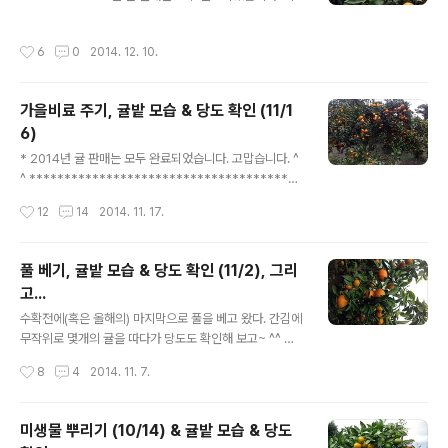
을 조건의 땅임에도 불구하고, 우리와의 인연이 있는 땅이
난주 상품 귤 마감에 이어, 좀전에 주스용 귤도 마감되었습
었는지 딱 요즘에 나와서 우리의 낙점을 받았다~ ㅎ 위치
니다. 주문해 주신 주스용 귤들은 월요일(12/15)쯤 발송 예
작성시간
6
0
2014. 12. 10.
는 요기~ (도시의 10키로..
정이니, 다음주중으로는 받으실 수 있을겁니다. ^^ 내년에
더 건강한 귤로 만나뵙겠습니다. 고맙습니다~!! ^^ ------
-----------------------------------------------
가을비료 주기, 귤밭 모습 & 당도 확인 (11/1
--
6)
글 내용
* 2014년 귤 판매는 모두 완료되었습니다. 고맙습니다. ^
^ ***************************************
****************************************
작성시간
12
14
2014. 11. 17.
********* 위미에 귤따는데 도와주러 갔다가 잠시 들른
우리 귤밭~ 열흘만에... 더 많이 익어가고 있었다. 먼저 전
경부터... ^^ 가을비료는 수확전후에 힘들어진 나무들에 영
풀 베기, 귤밭 모습 & 당도 확인 (11/2), 그리
양을 공급해 주는 의미로 주는데... 수확전에 주면 껍질과
고...
과육이 분리될 수도 있다고 해서 꺼리는 분들도 있지만, 기
글 내용
온에 따라 양분의 흡수율도 달라지기 때문에 무작정 늦게
수확전에(혹은 올해의) 마지막으로 풀을 베고 왔다. 간김에
줄 수는 없고 해서;;; 가을비료 주는 시기는 늘~ 갑론을박이
무작위로 몇개의 귤을 따다가 당도도 확인해 보고~ ^^ 먼
따른다. ㅎㅎㅎ 우리는 양분 흡수를 위해, 더 늦기전에 (수
저... 풀 베기 전 후의 모습부터... 풀 베기 전... 풀이 심하게
작성시간
8
4
2014. 11. 7.
확을 얼마 안 남긴 이 시점에) ..
많지는 않았지만, 수확할때 다니기 편하라고 정리를 해 준
셈?ㅋㅋㅋ 풀 벤 후~ 약간이나마 정리된 느낌이 든다~ ^
^;;; 다음은... 11월초의 귤밭 모습이다. 아직 수확하려면 보
미생물 뿌리기 (10/14) & 귤밭 모습 & 당도
름이상 남았지만, 벌써 색이 다 오른 넘들도 많았다. 보름동