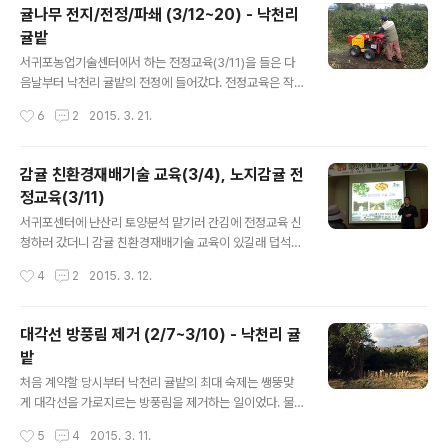
귤나무 전지/전정/파쇄 (3/12~20) - 낙천리
전정 후 사진에는 많이 정리가 된 것이 보인다고 살포시 우
귤밭
겨본다~ ^^
글 내용
서귀포농업기술센터에서 하는 전정교육(3/11)을 들은 다
음날부터 낙천리 귤밭의 전정에 들어갔다. 전정교육은 작
년에도 들었지만, 그사이 바뀐기술이 있을지도 모르고, 혹
작성시간
6
2
2015. 3. 21.
시 잊고있던 부분도 있을 수 있으니까... ㅋㅋㅋ 낙천리 귤
밭은 7~8년간 땅주인이 제주분이 아니셨기때문에, 관리가
어정쩡했던 밭이라서, 처음에 다른밭에 비해 손이 더 많이
감귤 친환경재배기술 교육(3/4), 노지감귤 전
가는... ㅡ,.ㅜ 나무 상태도 그닥 좋은 편은 아니었기때문에
정교육(3/11)
전정하기가 더 조심스러웠기에, 둘이서 하루종일 꼬박해
글 내용
봐야 하루에 10그루 남짓밖에 할 수 없었;;; ^^;;;; 속도는 더
서귀포센터에 난산리 토양분석 맡기러 간김에 전정교육 신
뎠지만, 하나하나 살펴보고 (달래기도 하고?ㅋ) 전정하느
청하러 갔더니 감귤 친환경재배기술 교육이 있길래 덥석
라 시간이 곱절은 더 걸린듯하다. (대각선에 있었던 방풍림
신청부터 하고 보는;;;ㅋ 그러나... 분명 친환경 교육이라고
작성시간
4
2
2015. 3. 12.
의 오른쪽 모습, 사진에 왼쪽이랑 오른쪽이 다 같이 나올 곳
했는데, 가보니 전정교육;;; 실습용 전정가위도 안 가져갔
을 찾아야 하는데..
고, 그 다음주에 전정교육 신청해 놨는데 이 무슨;;; ㅡ.ㅡ 그
래도 일단 이론부터 들어놓고~ 그 다음주에 한 전정교육은
대각선 방풍림 제거 (2/7~3/10) - 낙천리 귤
이론과 실습까지 다 하고 귀가~ 그 다음날부터는 낙천리/
밭
난산리 밭 전정의 시간~ ^^;;; 작년 전정자료는 아래에... ht
글 내용
tp://bada.tistory.com/891
처음 계약할 당시부터 낙천리 귤밭의 최대 숙제는 쌩뚱맞
게 대각선을 가로지르는 방풍림을 제거하는 일이었다. 물
론 방풍림이 바람을 막아주는 중요한 역할을 하기도 하지
작성시간
5
4
2015. 3. 11.
만, 햇볕을 막기도 하기에... 농가마다 바람을 막아주느냐