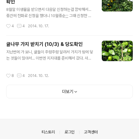
확인
안 더 맛있게 익어주기만 바랄 뿐~ㅋㅋㅋ 요건 보너스~ 귤
글 내용
밭 가장자리에 있는 하귤이다. 하귤은... 음... 여름에 먹는
8월말 미생물을 받으면서 다음달 신청하는걸 깜박해서...
귤이랄까?ㅎ 녀석들은 별로 신경도 못 써줬는데, 큰 열매들
중간에 전화로 신청을 했더니 10월중순;;; 그때 신청한 미
이 주렁주렁 많이도 달렸다. 슬~ 익어가기 시작하는지 색
생물이 나오는 날, 귤밭에 다녀왔다. 이번엔 광합성세균 2
작성시간
4
4
2014. 10. 17.
이 변하는 중~ ^^ 마지막으로... 위 아래 상관없..
0리터, 바실러스 10리터, 효모 10리터를 받아왔다. 광합성
세균하고 바실러스는 이미 2리터씩 포장이 되어있었고, 효
모만 포장이 안 되어있어서 준비해간 통에 넣어왔다. 아래
귤나무 가지 받치기 (10/3) & 당도확인
는 광합성세균~ 이건 뒷면인데, 광합성세균이나 바실러스
글 내용
지난번에 가 보니, 귤들이 주렁주렁 달려서 가지가 땅에 닿
나 포장지는 같다. 미생물은... 물까지 전부 1000~1100리
는 것들이 많아서... 이번엔 지지대를 준비해서 갔다. 사실...
터를 (600리터통에 두번) 만들어서 뿌렸는데, 그 안에 동
'Y'자형 지지대를 먼저 사 놓고, 받쳐주는 대의 길이가 제각
부센터에서 받아 온 광합성세균 20리터, 바실러스균 6리
각이라 어떤걸 사야할지 몰라서 밭으로 가면서 사기로 했
터, 효모 5리터와 감귤액비 4리터, 키토목초액 2.5리터와
작성시간
8
4
2014. 10. 12.
는데... 어찌 날짜를 잡고 가다보니 개천절;;; 농협도 문을 닫
아미노산(생선액비) 1리터을 섞어서 뿌렸다. (+열흘전에
고, 농자재 가게도 문을 닫고;;; ㅡ,.ㅜ 다행히 집에 있는 (안
서귀포센터에서 받..
쓰는) 수도관 들을 몇개 챙겨가긴 했지만, 턱없이 부족했기
더보기
에, 가는 길에 위미에 들러 각목을 좀 얻어서 갔다. ㅡ.ㅡ 가
자마자 한 것은... 지지대 받치기. 요렇게 하나하나 받치다
보니, 준비해간 지지대가 거의 동났고;;; 50개를 챙겨갔던
'Y'자형만 몇개 남았다. (몇개 더 받치고 싶었지만 각목/파
이프를 다 썼;;;ㅠ.ㅠ) 다 받치고 난 ..
의안내
티스토리
로그인
고객센터