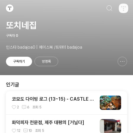
검색하기
티스토리
또치네집
구독자
0
인스타 badajoa0 | 페이스북 /트위터 badajoa
구독하기
방명록
신고하기 레이어
열기
인기글
코모도 다이빙 로그 (13~15) - CASTLE R
OCK / CRYSTAL ROCK / KARANG MA
2
6
조회
5
KASSER
화덕피자 전문점, 제주 대평의 [거닐다]
12
10
조회
5