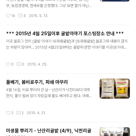
농업에서 써도 되는 황토유황과 보르도액, 목초액 등으로
부, 농업경영체, 면세유를 신청했다. 그냥 보면 별거 아닌거
잡으면서, 한동안 농약과 화학비료에만 의지했을 땅을 살
같은 일들의 연속이나... 저 과정을 다 하는데 3달 가까이
작성시간
16
4
2015. 5. 13.
리고 나무들의 면역력을 키우는 과정을 작년에 이어 올해
걸렸으니, 별거 아닌 일은 아닌거~ ^^;;; 2월 4일 낙천리 귤
에도 지속적으로 ..
밭의 잔금을 치루고... 등기(+토지대장상 명의)가 바뀐걸
확인하고 나서, 농지원부를 신청했고... 보름을 기다려 농지
*** 2015년 4월 25일이후 귤밭이야기 포스팅장소 안내 ***
원부가 나오고 나서, 농업경영체 등록신청을 했으며, 그로
글 내용
이곳 블로그 안의 [귤밭 이야기-또와용귤밭]과 [또와용귤밭] 블로그와 내용이 겹치
부터 40여일이 지난후에 농업경영체에 등록이 되어서...
는 부분이 많아서... 2015년 4월25일부터는 귤밭에 관한 이야기를 이곳(또치네집)
그 이후에 면세유 신청을 해서, 4월 20일에 면세유(전용
에서 따로 포스팅 하지 않기로 했습니다. (이미 포스팅한 2015년 글들은 비공개처리
체크)카드를 받았다. 2003년산 1톤트럭 2행정 예초기와
예정) 귤밭에 관한 자세한 이야기들은 [또와용귤밭]에만 올릴 것이니, 아래의 또와용
엔진분무기 이 중에 제일 까다로웠던 것은 면세유신청. 그
작성시간
0
0
2015. 4. 25.
귤밭 블로그를 방문해 주시기 바랍니다. ^^ http://organicjoa.tistory.com
나마 엔진분무기나 예초기는 까다로운 서류들을 만들어가
서 등록을 했..
풀베기, 봄비료주기, 파쇄 마무리
글 내용
4월 16일, 비료 뿌리러 간 날~ 난산리가 낙천리보다 따뜻
한지, 풀이 벌써 많이 자랐길래 풀도 베어주고 왔다. 아래가
풀베기 전의 모습, 요건 풀 벤 후의 모습~ ^^;;; 풀을 다 벤
후... 봄비료를 주고 왔는데, 뿌려준 비료는 작년과 같이 자
작성시간
2
2
2015. 4. 21.
농보카시 3호~ (제조일자가 2015년 4월 14일, 따끈따끈
~ㅋㅋㅋ) 총 12포를 골고루 뿌려주고 왔다. (한포에 9,80
0원짜리~ ^^) 다 뿌리고 난 후~ 난산리 뿌려준 다음날(4/1
미생물 뿌리기 - 난산리귤밭 (4/9), 낙천리귤
7) 낙천리도 봄비료를 주고 왔는데, 뿌려준 비료는 난산리