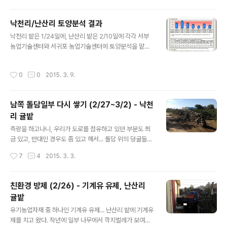
햇볕을 많이 쪼여주느냐...의 선택을 해야한다. 우리는 바람
보다는 햇볕을 택하기로 했는데... 방풍림이 밭의 경계가 아
낙천리/난산리 토양분석 결과
니라 대각선을 가로지르다보니, 북쪽의 나무들은 햇볕이
글 내용
낙천리 밭은 1/24일에, 난산리 밭은 2/10일에 각각 서부
많이 부족했던거 같아서이다. 낙천리 밭의 모양은 이리 생
농업기술센터와 서귀포 농업기술센터에 토양분석을 맡겼
겼다. (빨간 테두리) 이중에 초록 테두리가 방풍림이 있는
는데, 한달쯤 후에 그 결과가 도착을 했다. 결과는 우편으로
부분인데, 딱 봐도 꽤 많아 보인다. ㅠ.ㅠ 보통 방풍림은 경
도 오지만, 그걸 찍었더니 잘 안 보여서... 아래 결과들은 흙
계에 심는데, 여기는 어찌 대각선에 심었는지는 의문이지
작성시간
0
0
2015. 3. 9.
토람에서 출력한 결과~ ^^;;;; (= 땅 주소만 알면 결과는 인
만... 햇볕을 택하기로 했으니, 경계가 아닌 가운데에 있는
터넷으로 확인 할 수도 있음) 먼저 이번에 새로 시작하는 낙
나무들은 베어버리기로 했다. ..
천리 귤밭~ 와우, 산도가 무려 6.9라네~ 칼슘이 부족한거
남쪽 돌담일부 다시 쌓기 (2/27~3/2) - 낙천
외엔 다른 수치들도 다 괜찮은 편이지만, 실제 나무상태는
리 귤밭
왜 그런건지 살짝 의심이 가는 순간이 아닐 수 없다~ ㅋㅋ
글 내용
ㅋ 다음은 난산리 귤밭~ 의외로, 작년에 비해 오히려 산도
측량을 하고나니, 우리가 도로를 점유하고 있던 부분도 쬐
는 떨어졌지만... ㅜ.ㅜ 다른 수치들은 조금씩 나아지고 있
금 있고, 반대인 경우도 좀 있고 해서... 돌담 위의 덩굴들도
는게 보여서 다행이다. 참고로 요건 작년 (난산리) 토양분
치울 겸, 겸사겸사 돌담 일부를 다시 쌓았다. 우선... 다시 쌓
작성시간
7
4
2015. 3. 3.
석 결..
은 부분은 출입구로 사용하고 있던 부분부터 서쪽에 접하
고 있는 땅과의 경계시작점 까지... 아래 그림에서 보면 6번
포인트 부터 9번까지 다시 쌓은 셈이다. (5번과 6번 포인
친환경 방제 (2/26) - 기계유 유제, 난산리
트 사이에는 돌이 안 쌓여있어서 출입구로 사용 중~) 그리
귤밭
고, 10번 부분은 옆 땅이 우리 땅을 꽤 많이 침범하고 있는
글 내용
상황이지만, 잘못 쌓여진 돌담 안쪽엔 방풍수만 있어서, 딱
유기농업자재 중 하나인 기계유 유제... 난산리 밭에 기계유
히 지금 그 땅을 찾는다고 해도 그 사이에 귤나무를 더 심을
제를 치고 왔다. 작년에 일부 나무에서 깍지벌레가 보여서