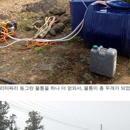
0리터짜리 동그란 물통을 하나 더 얻와서, 물통이 총 두개가 되었