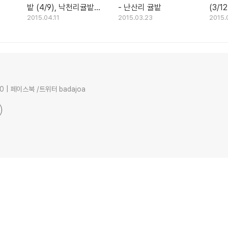
밭 (4/9), 낙천리귤밭
- 난산리 귤밭
(3/1
2015.04.11
2015.03.23
2015.
(4/10)
0 | 페이스북 /트위터 badajoa