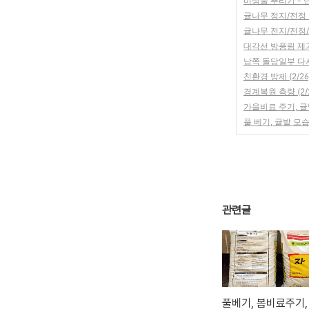
미생물 뿌리기 - 난
귤나무 정지/전정 (
귤나무 전지/전정/파
대각선 방풍림 제거 
남쪽 돌담일부 다시 
친환경 방제 (2/2
경계복원 측량 (2/
가을비료 주기, 귤밭 
풀 베기, 귤밭 모습 &
관련글
풀베기, 봄비료주기,