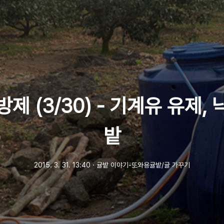
제 (3/30) - 기계유 유제,
밭
2015. 3. 31. 13:40
ㆍ
귤밭 이야기-또와용귤밭/귤 가꾸기