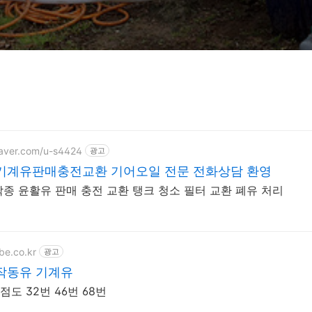
naver.com/u-s4424
광고
기계유판매충전교환 기어오일 전문 전화상담 환영
각종 윤활유 판매 충전 교환 탱크 청소 필터 교환 폐유 처리
be.co.kr
광고
작동유 기계유
도 32번 46번 68번