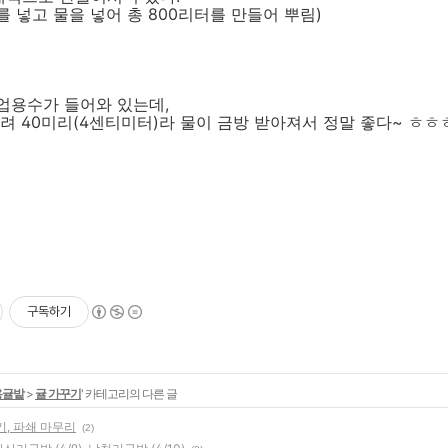
를 넣고 물을 넣어 총 800리터를 만들어 뿌림)
업용수가 들어와 있는데,
려 40미리(4센티미터)라 물이 금방 받아져서 정말 좋다~ ㅎㅎ
구독하기
용귤밭
>
귤 가꾸기
' 카테고리의 다른 글
, 파쇄 마무리
(2)