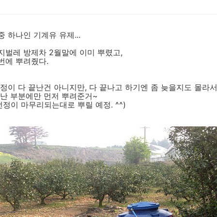
 하나인 기계유 유제...
지벌레 방제차 2월말에 이미 뿌렸고,
번에 뿌려줬다.
정이 다 끝난건 아니지만, 다 끝나고 하기엔 좀 늦을지도 몰라서.
끝난 부분에만 먼저 뿌려준거~
전정이 마무리되는대로 뿌릴 예정. ^^)