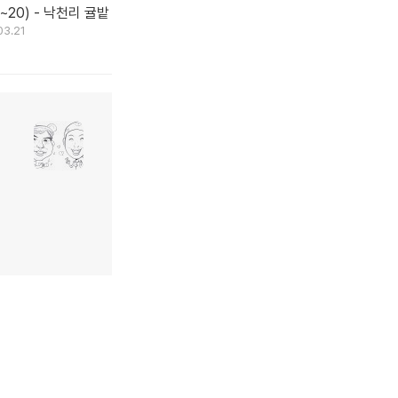
2~20) - 낙천리 귤밭
03.21