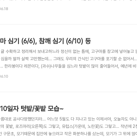
채울 흙을 얻어다 놓고, 쌈채소 심을때 필요한 상토도 사 놓고~ 부직포로 상자 안을 
06.18
그대로 둬서, 매년 올라오게 할 예정) 양 끝에 아로니아 두그루를 먼저 옮겨 심었고, 다
 심기 (6/6), 참깨 심기 (6/10) 등
 귤 수확하고 정리해서 보내고하느라 정신이 없는 틈에, 고구마를 창고에 넣어놓고 깜
심을까 말까 살짝 고민했는데... 그래도 우리의 간식인 고구마를 포기할 순 없어서..
.. 한라봉이다 레몬이다, (과수)나무들을 심느라 텃밭이 많이 줄어들어서, 예년에 비
 호박고구마 두단, 밤고구마 한단, 총 세 단을 덥석 사 버렸더니만, 심지어 심을 자리가
06.10
작년생각만하고 샀더니만 땅이 모자라는 지경이;;; ㅎㅎㅎ (알고보니 작년에만 한단의 크
 10일자 텃밭/꽃밭 모습~
름대로 공사다망했던지라... 어느덧 5월도 다 지나고 있는 이제서야, 오늘자도 아니고
옆의 꽃밭, 로즈마리(오른쪽)도 그렇고, 유럽스(가운데, 노란꽃)도 그렇고... 작년에
요건 구문초, 모기때문에 집안에 놓으려고 작은 화분하나를 샀는데, 모기가 그 위에 앉