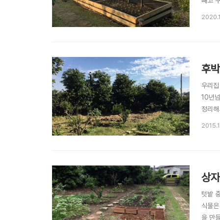
빼고 
이젠 저
2020.1
기에..
후박
우리집
10년
정리해
도..
2015.
고 골고
상자
텃밭 중
식물은 
을 만들