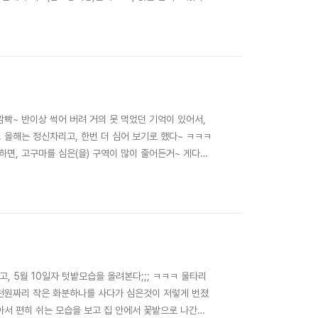
두른 후, 자리를 잡아봤다. (가운데는 유채를 (씨가 맺힌
른 상자에도 흙을 ..
빡~ 반이상 썩어 버려 거의 못 먹었던 기억이 있어서,
. 올해는 정신차리고, 한번 더 심어 보기로 했다~ ㅋㅋㅋ
하면, 고구마를 심은(을) 구역이 많이 줄어든거~ 게다
 살짝 모자란다;;; ㅡ.ㅡ 작년엔 한단이 엄청 적었는데,
기가 유독 적었던 듯?ㅋ) 암..
, 5월 10일자 텃밭모습을 올려본다;;; ㅋㅋㅋ 울타리
 2천원짜리 작은 화분하나를 사다가 심은것이 저렇게 번졌
아서 편히 쉬는 모습을 보고 집 안에서 꽃밭으로 나간