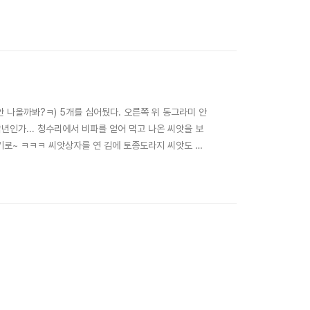
... 우리 집에 온지 3년만인 이제야 적응이 끝났는지, 꽃
한 곳으로 옮겼는데, 작년엔 비..
 안 나올까봐?ㅋ) 5개를 심어뒀다. 오른쪽 위 동그라미 안
년인가... 청수리에서 비파를 얻어 먹고 나온 씨앗을 보
보기로~ ㅋㅋㅋ 씨앗상자를 연 김에 토종도라지 씨앗도 자
지수지만, 역시나 일단, 기다려 보기로~ ㅎㅎㅎ 녀석들이
비료를 뿌리고 나서 집으로 오다가..