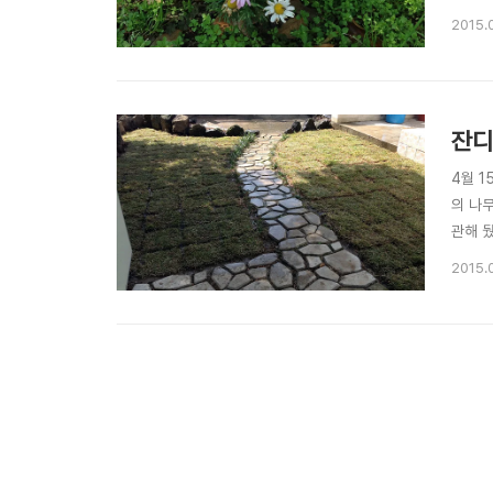
거...
2015.
이 많이
잔디
4월 1
의 나
관해 
리를 
2015.
워낙 활