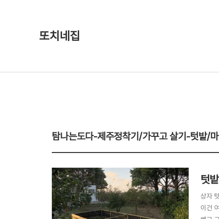
또치네집
탐나는도다-제주정착기/가꾸고 살기-텃밭/
텃밭
상자 
이건 여