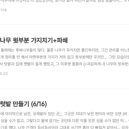
구석구석에 이것저것 다 심었었는데, 보기엔 별거 아닌거 같아도 엄청 힘들어서... 
만큼만 남은거다~ ^^;;;; 암튼, 처음에 비하면 쪼마난(? 약 4,500x1700 mm
1.18
. 올해도 여러가지 (쌈)채소들을 심었다. (모종은 종류별로 천원에 5~10개씩, 총 11
나무 윗부분 가지치기+파쇄
 둘레에는 후박나무들이 많다. 물론 나무가 우거지면 좋긴하지만, 그건 관리를 어느정
넘게 정리를 안 해서 아랫부분엔 가지가 거의 없고 윗부분에만 우거진... 그런 모습
서 텃밭과 집에 햇볕이 들게 했었고, 그 이후엔 틈틈히 (+과감하게~!) 나무의 윗부
. 윗부분이 잘리면, 가지하나 없던 아랫부분(몸통)에 새순이 하나둘씩 나면서 점점 무
10.22
루 자라니 더 보기 좋다. 오늘은 나무의 가지치기& 높이 조정 과정을 이야기 해볼까 
텃밭 만들기 (6/16)
에 마지막으로 남은, 유채밭이 있던 곳;;; 그곳은 지대가 낮은 편이라 비만 오면 (비
심을 수가 없고, 그렇다고 물에 잠기는 곳인데 다른 작물 또한 심을 수가 없던 터...
기로 했다. 나무 간격이 듬성듬성이라 그대로 쓰기엔 흙이 다 빠질거 같아서... 상자