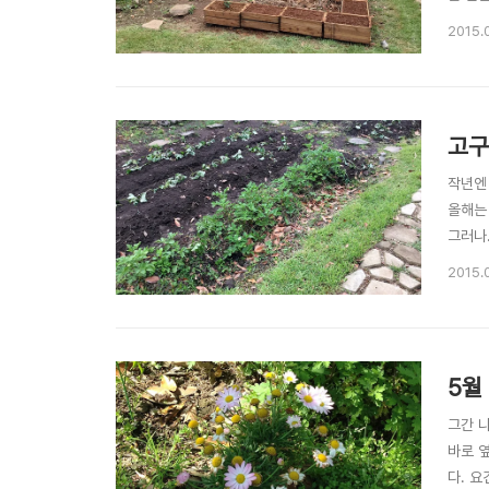
상자를 
2015.
채로) 
고구마
작년엔
올해는 
그러나.
가...
2015.
그런 
5월
그간 나
바로 
다. 