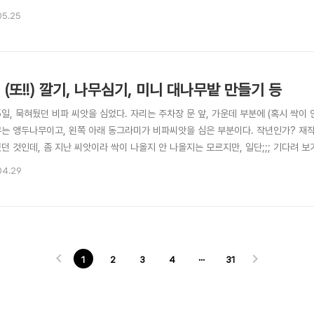
 작은 화분 하나가 1년만에 이리 컸다~ 요건 올해에 심은거라 아직 작은 편~ 이건 청견
05.25
 폈다. ^^ 작년초에 나무들의 대대적인 이동이 있을때 복숭아도 바람 많은 곳에서 덜
 (또!!) 깔기, 나무심기, 미니 대나무밭 만들기 등
5일, 묵혀뒀던 비파 씨앗을 심었다. 자리는 주차장 문 앞, 가운데 부분에 (혹시 싹이
무는 앵두나무이고, 왼쪽 아래 동그라미가 비파씨앗을 심은 부분이다. 작년인가? 재작
뒀던 것인데, 좀 지난 씨앗이라 싹이 나올지 안 나올지는 모르지만, 일단;;; 기다려 
마련해서 심었다. 도라지 씨앗도 2년정도 묵은 씨앗이라... 얼마나 싹이 나올지는 미
04.29
발해서인가? 잔디를 깐지 2년만에 맨땅이 드러나서... 4월 17일, 낙천리 귤밭에 
1
2
3
4
···
31