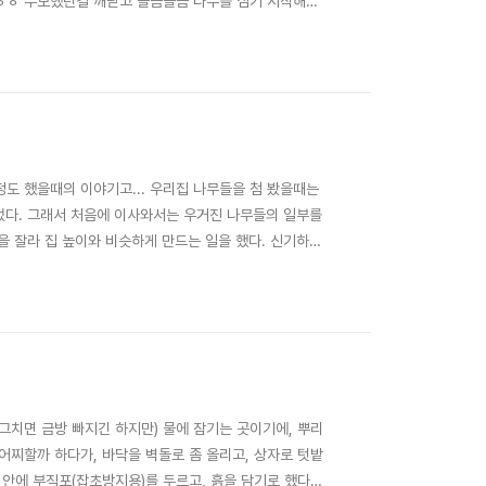
ㅎㅎㅎ 무모했던걸 깨닫고 슬금슬금 나무를 심기 시작해서,
) 공간이지만, 겨우내 먹을 채소들을 심어먹기엔 오히려 넘치
가지를 오일장에서 ..
도 했을때의 이야기고... 우리집 나무들을 첨 봤을때는
이었다. 그래서 처음에 이사와서는 우거진 나무들의 일부를
분을 잘라 집 높이와 비슷하게 만드는 일을 했다. 신기하게
성하게 되는데, 전체적으로 볼땐, 어느 한쪽만 무성하지않
한다. (양이 워낙 많다보니 80%이상 진..
 그치면 금방 빠지긴 하지만) 물에 잠기는 곳이기에, 뿌리
 어찌할까 하다가, 바닥을 벽돌로 좀 올리고, 상자로 텃밭
 안에 부직포(잡초방지용)를 두르고, 흙을 담기로 했다.