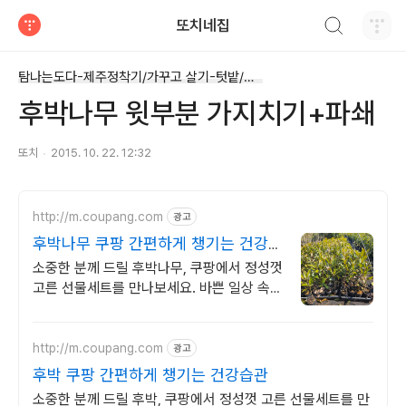
검색하기
또치네집
티스토리
탐나는도다-제주정착기/가꾸고 살기-텃밭/마당
후박나무 윗부분 가지치기+파쇄
또치
2015. 10. 22. 12:32
http://m.coupang.com
광고
후박나무 쿠팡 간편하게 챙기는 건강습
관
소중한 분께 드릴 후박나무, 쿠팡에서 정성껏
고른 선물세트를 만나보세요. 바쁜 일상 속,
한방재료 간편하게 섭취하며 꾸준한 습관을
만들어보세요.
http://m.coupang.com
광고
후박 쿠팡 간편하게 챙기는 건강습관
소중한 분께 드릴 후박, 쿠팡에서 정성껏 고른 선물세트를 만