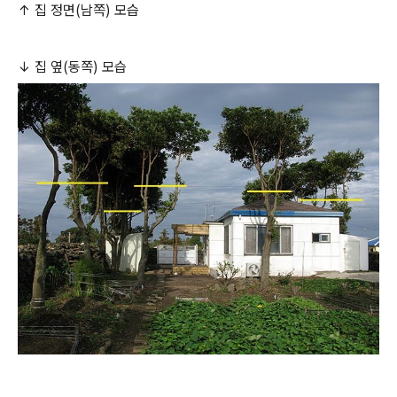
↑ 집 정면(남쪽) 모습
↓ 집 옆(동쪽) 모습