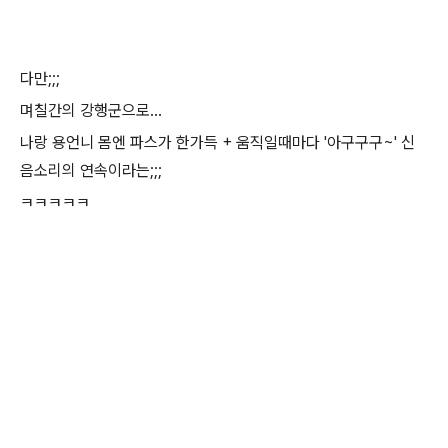
다만;;;
며칠간의 강행군으로...
나랑 용언니 몸엔 파스가 한가득 + 움직일때마다 '아구구구~' 신
음소리의 연속이라는;;;
ㅋㅋㅋㅋㅋ