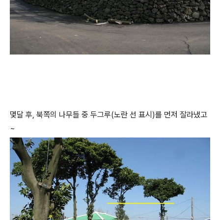
몇달 후, 북쪽의 나무들 중 두그루(노란 선 표시)를 먼저 잘라냈고
~