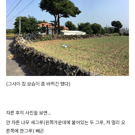
(그사이 집 모습이 좀 바뀌긴 했다)
자른 후의 사진을 보면...
안 자른 나무 세그루(왼쪽가운데에 붙어있는 두 그루, 저 멀리 오
른쪽에 한그루) 빼곤