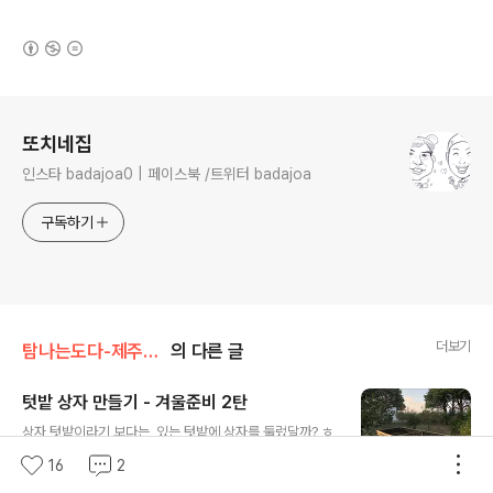
(새창열림)
로그 정보
또치네집
인스타 badajoa0 | 페이스북 /트위터 badajoa
구독하기
더보기
탐나는도다-제주정착기/가꾸고 살기-텃밭/마당
의 다른 글
텃밭 상자 만들기 - 겨울준비 2탄
글 내용
상자 텃밭이라기 보다는, 있는 텃밭에 상자를 둘렀달까? ㅎ
ㅎㅎ 암튼... 이걸 만들면서 겨울 밥상을 위한 준비를 마쳤
16
2
다. 완성된 모습부터 투척~ㅋ 이건 여담이지만... 최초엔(이
4
2
2020. 11. 18.