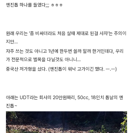
엔진톱 하나를 들였다;;; ㅎㅎㅎ
원래 우리는 '좀 비싸더라도 처음 살때 제대로 된걸 사자'는 주의이
지만...
자주 쓰는 것도 아니고 1년에 한두번 쓸까 말까 한거인데다, 우리
가 전문적으로 벌목을 다닐것도 아니니...
중국산 저가형을 샀다. (엔진톱이 워낙 고가이긴 했다. ㅡ.ㅡ)
아래는 UDT라는 회사의 20만원짜리, 50cc, 18인치 톱날의 엔
진톱~