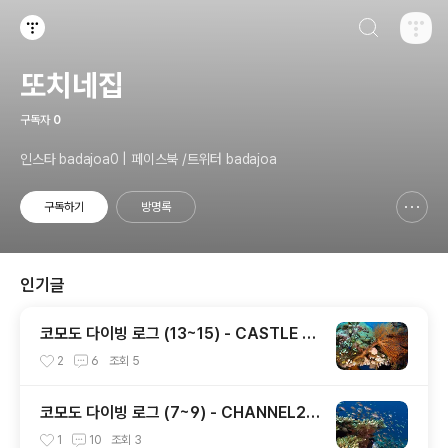
검색하기
티스토리
또치네집
구독자
0
인스타 badajoa0 | 페이스북 /트위터 badajoa
구독하기
방명록
신고하기 레이어
열기
인기글
코모도 다이빙 로그 (13~15) - CASTLE R
OCK / CRYSTAL ROCK / KARANG MA
2
6
조회
5
KASSER
코모도 다이빙 로그 (7~9) - CHANNEL2 /
CASTLE ROCK / TATAWA BESSAL
1
10
조회
3