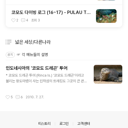
코모도 다이빙 로그 (16~17) - PULAU TE
NGAH / LONELY TREE, 그리고 마무리...
2
4
조회
3
넓은 세상/다른나라
분류 전체보기
주요 글 목록
☞ 각 메뉴들의 설명
공지
인도네시아의 '코모도 드레곤' 투어
글 내용
* 코모도 드레곤 투어 (Rinca Is.) ‘코모도 드래곤’이라고
불리는 왕도마뱀이 사는 린차섬의 트레킹도 그곳의 큰 관
광 자원중 하나이다. 린차섬 안에 게스트 하우스도 있어서
숙박하며 지내는 사람도 있다고 하는데 보통은 간단하게 1
작성시간
5
6
2010. 7. 27.
~2시간정도 트레킹을 하고 온다. 우리도 다이빙 일정 중
마지막 날은 오전에 린차섬 근처의 포인트에서 2회만 다이
빙하고 코모도 드래곤 (=왕도마뱀)을 보러 갔었다. 트레킹
하러 가는 입구에 있던 게스트 하우스 건물의 아래쪽 그늘
에 많은 도마뱀들이 무리를 이루고 쉬고 있길래, 산에 가면
의안내
티스토리
로그인
고객센터
자연 속에 어울러져있는 왕도마뱀을 볼 수 있을 거라는 기