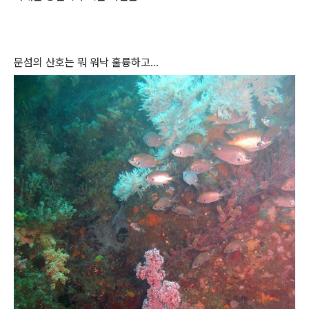
문섬의 산호는 뭐 워낙 훌륭하고...