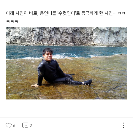
아래 사진이 바로, 용언니를 '수컷인어'로 등극하게 한 사진~ ㅋㅋ
ㅋㅋㅋ
6
2
원래 이렇게 멀정한(?) 사람인데 말이지~ ㅎㅎㅎ