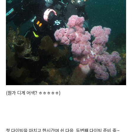
(뭔가 디게 어색? ㅎㅎㅎㅎㅎ)
첫 다이빙을 마치고 한시간여 쉰 다음, 두번째 다이빙 준비 중~