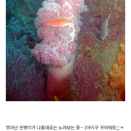
쪼마난 씬벵이가 나름대로는 노려보는 중~ (아이구 귀여워랑;;;ㅋ