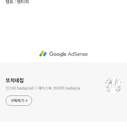
텐트 : 텐티피
로그 정보
또치네집
인스타 badajoa0 | 페이스북 /트위터 badajoa
구독하기