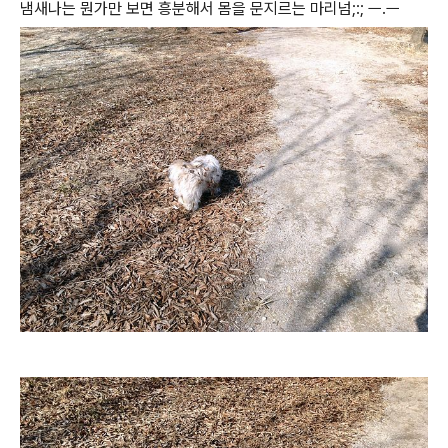
냄새나는 뭔가만 보면 흥분해서 몸을 문지르는 마리넘;:; ㅡ.ㅡ