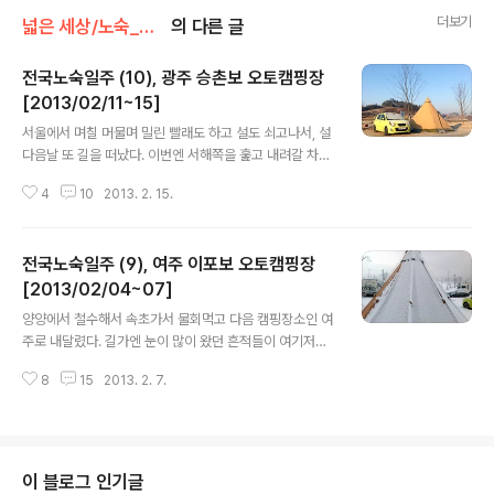
더보기
넓은 세상/노숙_캠핑
의 다른 글
전국노숙일주 (10), 광주 승촌보 오토캠핑장
[2013/02/11~15]
글 내용
서울에서 며칠 머물며 밀린 빨래도 하고 설도 쇠고나서, 설
다음날 또 길을 떠났다. 이번엔 서해쪽을 훑고 내려갈 차례
~ 그러나... 아쉽게도 젤 먼저 들르려했던 태안반도의 해수
4
10
2013. 2. 15.
욕장들이(학암포와 몽산포만 제외), 요금을 받고 운영하는
여름 성수기 외엔 '야영 금지'로 바뀌었다는데... 학암포는
강아지 출입금지이고, 몽산포는 캠핑비를 내야하기도 하지
전국노숙일주 (9), 여주 이포보 오토캠핑장
만 사람이 워낙 많이 몰리는 곳이라... 태안반도는 아예 건
너 뛰기로 했다. 그러다보니, 충청도쪽를 패쓰하고, 전라도
[2013/02/04~07]
글 내용
로 막바로 가야하는 상황. ㅡ.ㅡ 그래서 변산반도부터 가야
양양에서 철수해서 속초가서 물회먹고 다음 캠핑장소인 여
하는데, 서울에서 거리가 좀 되다보니, 아무래도 늦게 도착
주로 내달렸다. 길가엔 눈이 많이 왔던 흔적들이 여기저기
해서 텐트자리찾고 어쩌고 하는게 부담이라, 경로상으로는
서 보였는데, 차 다니는 길은 얼음이나 눈이 없었지만, 눈
약간 거꾸로 움직여야 하지만, 예약하면 확실히 자리가 확
8
15
2013. 2. 7.
녹은 물들이 흥건한 경우도 있었다. 그런데, 마리가 그 위를
보되는 광주(나주) 승천..
지날때마다 바퀴에 물 닿는 소리가 무서운지 눈이 똥그래
져서 엄청 당황을 한다. 처음에 터널 들어갈때도 그랬었는
데, 그건 몇번 터널을 지나고 나니 적응이 되었는지 크게 당
황하지는 않는데, 물이나 얼음위를 지날때는 겁을 내는거
이 블로그 인기글