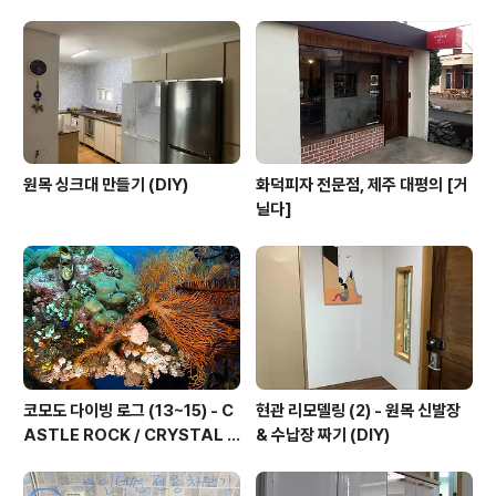
다... 머리를 내 다리에 박거나(꿩인줄 아나?ㅋ), 아예 발 아
래로 내려가서 구석에서 또아리를 틀거나... ㅡ.ㅡ 암튼... 우
여곡절끝에 캠핑장에 들어가니... 아.뿔.싸... 온통 눈 밭, 어
디가 캠지이고 어디가 길인지도 모를... ㅡ.ㅡ;;; 전날 눈이
많..
원목 싱크대 만들기 (DIY)
화덕피자 전문점, 제주 대평의 [거
닐다]
코모도 다이빙 로그 (13~15) - C
현관 리모델링 (2) - 원목 신발장
ASTLE ROCK / CRYSTAL R
& 수납장 짜기 (DIY)
OCK / KARANG MAKASSE
R