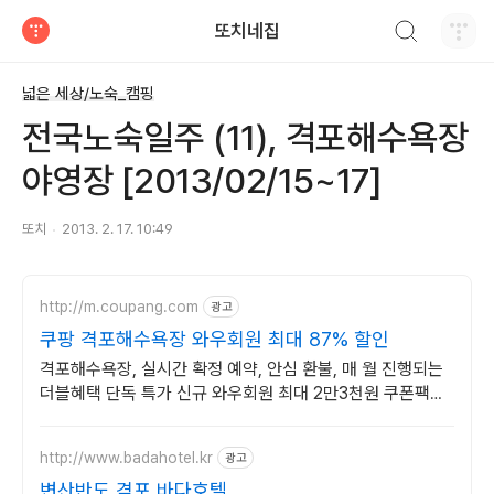
검색하기
또치네집
티스토리
넓은 세상/노숙_캠핑
전국노숙일주 (11), 격포해수욕장
야영장 [2013/02/15~17]
또치
2013. 2. 17. 10:49
http://m.coupang.com
광고
쿠팡 격포해수욕장 와우회원 최대 87% 할인
격포해수욕장, 실시간 확정 예약, 안심 환불, 매 월 진행되는
더블혜택 단독 특가 신규 와우회원 최대 2만3천원 쿠폰팩
+5% 추가적립 혜택! 여행도 이제 쿠팡에서!
http://www.badahotel.kr
광고
변산반도 격포 바다호텔