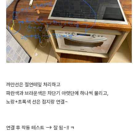
까만선은 절연테잎 처리하고
파란색과 브라운색은 차단기 아랫단에 하나씩 물리고,
노랑+초록색 선은 접지랑 연결~
연결 후 작동 테스트 —-> 잘 됨~!! ㅋ