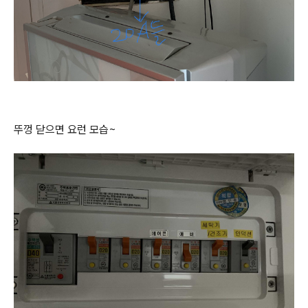
뚜껑 닫으면 요런 모습~