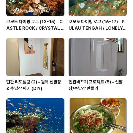
코모도 다이빙 로그 (13~15) - C
코모도 다이빙 로그 (16~17) - P
ASTLE ROCK / CRYSTAL R
ULAU TENGAH / LONELY
OCK / KARANG MAKASSE
TREE, 그리고 마무리...
R
현관 리모델링 (2) - 원목 신발장
현관바꾸기 프로젝트 (5) - 신발
& 수납장 짜기 (DIY)
장/수납장 만들기