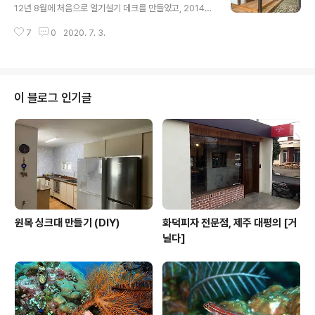
워낙 급하게 밥 자리를 옮겨야해서 급조했던거라... 밥은 먹
12년 8월에 처음으로 얼기설기 데크를 만들었고, 2014년
을 수 있지만, 아이들이 쉴 곳이 만만치 않아서 늘 마음에
현관 공사를 하면서 그때만든 파고라는 해체를 했었다. (아
걸렸었는데, 이번엔 밥도 여럿이 같이 먹을 수도 있고, 비
7
0
2020. 7. 3.
래 링크들은 기록삼아 남긴거니 패쓰 추천) https://bada.
오면 그 안에서 비를 피할 수도 있고, 날씨 좋은 날은 그 위
tistory.com/615 8/12 - 데크와 파고라 만들기 - 1 그
(옥상?..
제, 8/10일... 방부목을 샀었다. 일단 쌓아놓은게 이만큼이
었고~ 오일스테인 대신 준비한 100% 콩기름;;; ㅎㅎㅎ 까
짓꺼, 오일스테인 한통 사서 발라도 되겠지만, 어짜피 방부
이 블로그 인기글
목이 방부처리된 나� bada.tistory.com https://bad
a.tistory.com/617 8/13 - 데크와 파고라 만들기 - 2 오
늘도 아침부터 작업을 시작;;; 비가 온다는 예보때문에 중간
중간 사진을..
원목 싱크대 만들기 (DIY)
화덕피자 전문점, 제주 대평의 [거
닐다]