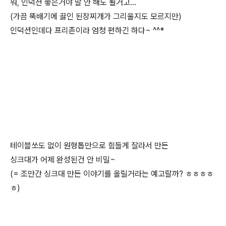
뭐, 인덕션 좋은거야 말 안 해도 될거고...
(가끔 뚝배기에 끓인 된장찌개가 그리울지도 모르지만)
인덕션인데다 프리존이라 엄청 편하긴 하다~ ^^*
테이블쏘도 없이 원형톱만으로 힘들게 잘라서 만든
싱크대가 어제 완성된건 안 비밀~
(= 조만간 싱크대 만든 이야기를 올릴거라는 예고랄까? ㅎㅎㅎㅎ
ㅎ)