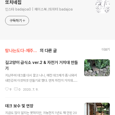
또치네집
인스타 badajoa0 | 페이스북 /트위터 badajoa
구독하기
더보기
탐나는도다-제주정착기/고치고 살기-수리/정리
의 다른 글
길고양이 급식소 ver.2 & 자전거 거치대 만들
기
글 내용
지난주에 데크를 다시 깔고 나니, 예전 데크제가 좀 나와서
내친김에 이것저것 만들기로 했다. 먼저 자전거 거치대...
별거 아니지만 자전거 2대의 부피가 크다보니, 놓을 자리
9
0
2020. 7. 9.
가 마땅치 않아서 미루고 미루던 것이었는데, 이참에 뚝딱
~ㅋ 뒤는 돌담이 막아주고, 양 옆은 나무가 막아주고, 앞은
우리집이 막아주고~ 집 뒤(북)쪽인 이 자리가 딱인지라...
데크 보수 및 연장
윗쪽만 신경 써서 방수시트로 잘 덮었다. 그 다음으로는 고
글 내용
양이 급식소, 일명 캣타워? ㅎㅎㅎ 참고로 지난번에 만든건
지금도 많이 알지는 못하지만, 귀농한지 1년도 채 안된 20