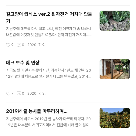
니 뭔가 아쉽고... 한창 눈만 높아지던 그즈음... 당근에서 직
구한걸 뜯지도 않고 파시는 분이 눈에 띄어서 덥석~ 업어
길고양이 급식소 ver.2 & 자전거 거치대 만들
왔다. 안 그래도 프리존이면 더 좋겠다, 생각했는데 딱 맘에
기
드는 물건이 매물로 나온거니 안 업어 올 수가... ㅎㅎㅎ 모
글 내용
델은 바로 요거~ 다만 국내제품처럼 플러그만 꼽아 쓸 수
지난주에 데크를 다시 깔고 나니, 예전 데크제가 좀 나와서
는 없는 거라, 약간의 전기공사를 해야했다. 내친김에 전기
내친김에 이것저것 만들기로 했다. 먼저 자전거 거치대...
기술자를 모셔서, 20년 넘은 두꺼비집 전체를 바꾸고... 바
별거 아니지만 자전거 2대의 부피가 크다보니, 놓을 자리
작성시간
9
0
2020. 7. 9.
꾸면서 인덕션용으로 쓰라고 끝에 하나를 조금 큰 용량으
가 마땅치 않아서 미루고 미루던 것이었는데, 이참에 뚝딱
로 바꿔주셨다. (..
~ㅋ 뒤는 돌담이 막아주고, 양 옆은 나무가 막아주고, 앞은
우리집이 막아주고~ 집 뒤(북)쪽인 이 자리가 딱인지라...
데크 보수 및 연장
윗쪽만 신경 써서 방수시트로 잘 덮었다. 그 다음으로는 고
글 내용
지금도 많이 알지는 못하지만, 귀농한지 1년도 채 안된 20
양이 급식소, 일명 캣타워? ㅎㅎㅎ 참고로 지난번에 만든건
12년 8월에 처음으로 얼기설기 데크를 만들었고, 2014년
워낙 급하게 밥 자리를 옮겨야해서 급조했던거라... 밥은 먹
현관 공사를 하면서 그때만든 파고라는 해체를 했었다. (아
을 수 있지만, 아이들이 쉴 곳이 만만치 않아서 늘 마음에
래 링크들은 기록삼아 남긴거니 패쓰 추천) https://bada.
걸렸었는데, 이번엔 밥도 여럿이 같이 먹을 수도 있고, 비
작성시간
7
0
2020. 7. 3.
tistory.com/615 8/12 - 데크와 파고라 만들기 - 1 그
오면 그 안에서 비를 피할 수도 있고, 날씨 좋은 날은 그 위
제, 8/10일... 방부목을 샀었다. 일단 쌓아놓은게 이만큼이
(옥상?..
었고~ 오일스테인 대신 준비한 100% 콩기름;;; ㅎㅎㅎ 까
2019년 귤 농사를 마무리하며...
짓꺼, 오일스테인 한통 사서 발라도 되겠지만, 어짜피 방부
글 내용
목이 방부처리된 나� bada.tistory.com https://bad
지난주에야 비로소 2019년 귤 농사가 마무리 되었다. 20
a.tistory.com/617 8/13 - 데크와 파고라 만들기 - 2 오
19년은 대부분의 서귀포지역에서 전년에 비해 귤이 많이
늘도 아침부터 작업을 시작;;; 비가 온다는 예보때문에 중간
달리는 해였다. 우리도 2018년에 비하면 1.5~2배 가량 많