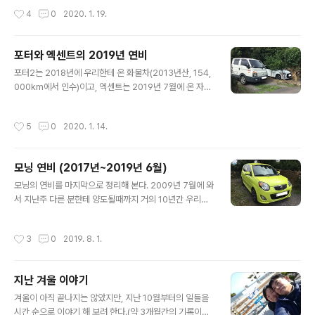
중간 사진을..
은 귤이 달려서 농사로만 따지면 풍작이었다. 귤이 많으니
작성시간
4
0
2020. 1. 19.
수확용 바구니도 넉넉히 준비하고~ 운반기와 콘테나(귤이
20kg 가까이 들어가는 용기)도 옮겨놓는 등 수확 준비 완
료~ 그러나 귤이 한창 익어갈때 즈음 태풍이 7개나 제주를
포터와 엑센트의 2019년 연비
덮치면서 귤이 맛있게 익어가려면 필요한 햇살 대신 많은
글 내용
비를 뿌려서, 처음 출하되는 귤(극조생)이 고전을 하게되었
포터2는 2018년에 우리한테 온 화물차(2013년산, 154,
고, 한달정도 뒤에 출하된 일반귤(조생)까지 고전에 고전을
000km에서 인수)이고, 엑센트는 2019년 7월에 온 자가
거듭했다. (참고로 귤은 햇살을 가득~맞으며 노랗게 익어
용(2015년산, 94,000km에서 인수)이다. 먼저 엑센트
가야 맛있어지는데, 비가 계속 오면 맛이 심심해진다) 그나
위트, 현대에서 나온 최저가 엑센트의 해치백(5door) 모
작성시간
5
0
2020. 1. 14.
마 일반귤(조생귤)은..
델로, 뒷모습만 보면 일반 엑센트와는 많이 다르고 언뜻보
면 오히려 구형 i30와 비슷하다. ^^;;; (2015년 11월산, 15
00cc미만, 휘발류, 오토미션, 현 주행거리 99,000km) 2
모닝 연비 (2017년~2019년 6월)
019년 7월부터 12월까지의 연비는 아래 표와 같다. 201
글 내용
9년-엑센트 주행거리 (km) 주유량 (l) 연비 (km/l) 7월 11
모닝의 연비를 마지막으로 정리해 본다. 2009년 7월에 와
68 90 12.98 8월 1199 90 13.32 9월 1204 90 13.3
서 지난주 다른 분한테 양도될때까지 거의 10년간 우리의
8 10월 811 61.25 13.24 11월 813 61.2..
발이 되어 전국을 누빈 고마운 차다. 다른 곳에 가서도 묵묵
히 제 역할을 하리라 믿는다. "그동안 고마웠어, 끝까지 함
작성시간
3
0
2019. 8. 1.
께하지 못해 미안해~ ㅠ.ㅠ" ​ 이전 연비 보기 2009~201
4년 https://bada.tistory.com/952 2015년 https://
bada.tistory.com/1007 2016년 https://bada.tisto
지난 겨울 이야기
ry.com/1015 ​ * 2017년 연비 기간주행거리 (km)주유
글 내용
량 (리터)연비 (km/리터)1월299 2511.962월2146162.
겨울이 아직 끝나지는 않았지만, 지난 10월부터의 일들을
34613.223월9487512.644월157012512.565월2
시간 순으로 이야기 해 보려 한다.(약 3개월간의 기록이다