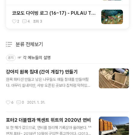
코모도 다이빙 로그 (16~17) - PULAU TE
NGAH / LONELY TREE, 그리고 마무리...
2
4
조회
3
분류 전체보기
주요 글 목록
☞ 각 메뉴들의 설명
공지
강아지 원목 침대 (간이 개집?) 만들기
글 내용
원목 파티션 만들고 남은 나무들도 애들 침대를 만들어줬
다. 아무리 실내지만, 사방 오픈된 곳보다 집처럼 막혀있는
걸 편안해 하는 녀석들이다보니, 전체적으로 프레임을 만
들어서 윗부분에 지붕겸 천을 덮어줄 생각으로 만든거라
작성시간
6
0
2021. 1. 31.
언뜻보면 침대가 아닌 집 같기도 하다~ㅋ 뭐, 명칭이야 어
떻든, 애들이 누워자는 곳이니 침대라고 할 수도 있고, 들어
가 자는 곳이니 집이라고 볼 수도 있겠다. 대략 생김새는 이
포터2 더블캡과 엑센트 위트의 2020년 연비
렇다. 바닥쪽만 나무를 연결해서 판처럼 되어있고, 나머지
글 내용
부분은 프레임만 있는 형식이다. 첫날은 우선 바닥나무판
또 한 해가 갔으므로, 연비를 정리해 기록삼아 올려본다. ^^
위에는 애들이 쓰던 방석을 깔아줬고, 3개를 나란히 두긴
먼저 포터~ 2018년 10월에 구입한 중고차이다. (2013년