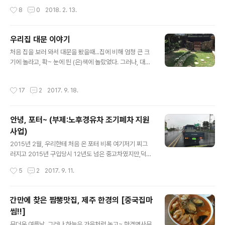
어컨 켜는 시간엔 어김없이 들어와서 쉬는 녀석들, 저런 포
작년 여름을 생각하면 정말 숨막히게 더웠던 기억이 대부
작성시간
8
0
2018. 2. 13.
즈는 대부분..
분이다. 머, 하지만... 틈틈히 일을 쉬는 날마다 (망고)빙수
를 찾아다녔던 기억도 살짝 있다 더 많이 다녔던거 같은데,
사진은 이것 밖에... ㅋ ​ 은근 손님도 자주 치뤄서... 아래는
우리집 대문 이야기
비교적 소규모의 인원으로 부대찌개 파티했던 거고, ​ 요 아
글 내용
래는 열명이 넘는 분들이 모였던 사진... ^^;;; ​학회때문에
처음 집을 보러 와서 대문을 봤을때...집에 비해 엄청 큰 크
왔다며 근처에 잠시 들른 옛 직장 동료들~ ​ 조카사위하고
기에 놀라고, 확~ 눈에 띈 (은)색에 놀랐었다.​ 그러나, 대문
다이빙도 하루하고~~ ​ 뭘 먹고 살았나 사진을 뒤적여 보
외에도 손 댈 곳이 많았던 집이어서 대문은 크게 신경도 못
니, 여름날, 더운데도 튀김이 땡기셨던지, 용..
쓰고 지내다가,이사오고 몇년 후 은색에서 짙은 회색으로
작성시간
17
2
2017. 9. 18.
한번 칠 했는데, 올 초에 그 칠이 조금씩 벗겨지고 색이 바
래가길래...색 맞추기 어려운 애매한 회색 대신 (무광) 검정
으로 다시 칠 했다. 바람없는 어느날, 저압에서도 쓸 수 있
안녕, 포터~ (부제:노후경유차 조기폐차 지원
는 '후끼'(스프레이건)에 페인트를 넣고~ 공사 초기에 사논
사업)
​10만원짜리 컴프레셔(2.5마력)에 연결해서 뿌리는 중(기
글 내용
둥을 먼저 칠하고, 바깥부터 차근차근 뿌리는 중) ​다 뿌리고
2015년 2월, 우리한테 처음 온 포터 비록 여기저기 찌그
나면 요렇게... ^^​(대문 아래쪽 틈은... 마리가 우리집에 온
러지고 2015년 구입당시 12년도 넘은 중고차였지만,덕분
그날부터 쭈욱~ 막아 놓아야했다) 바깥에서..
이 정신없던 과수원(낙천리)의 정비도 마무리 되었고...우
작성시간
5
2
2017. 9. 11.
리한테 와서 많은 일을 해줬던, 생각만해도 든든한 차였다.
그러나...튼튼한 차지만 년식이 년식이다보니 올 초부터 여
기저기 고장이 생기고, 바꿔도 안 되는 부분도 생기고 해
간만에 찾은 짬뽕맛집, 제주 한경의 [중국집마
서...어찌할까 고민하던 터에, 경유차를 폐차하면 보조금을
씸!!]
준다는 공고를 보고 도청에 가서 신청을 했다. 열흘쯤 후에
글 내용
공문이 갈거라더니, 일주일만에 확인서가 왔고...1톤차로는
무더운 여름날, 그러나 하늘은 가을처럼 높고~ 한경면사무