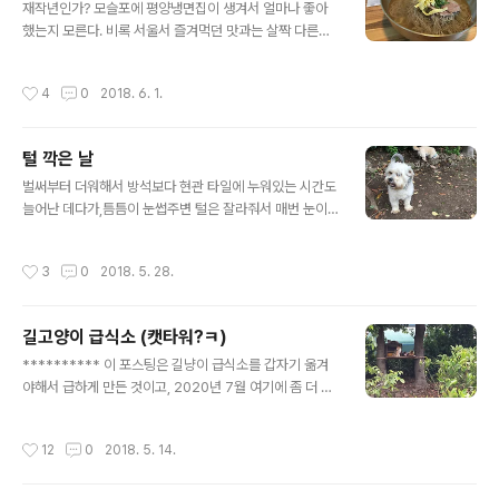
뿐~​냉소바 하나씩과 유부초밥 두접시(한접시에 2개)를 주
재작년인가? 모슬포에 평양냉면집이 생겨서 얼마나 좋아
문했다. 새우튀김이 하나 올려져있었지만 튀김은 그냥 나
했는지 모른다. 비록 서울서 즐겨먹던 맛과는 살짝 다른감
쁘지않은 수준이었으나, 육수가 정말 깔끔하고 시원했던
도 없지않았으나 비슷한 맛이라도 내는 집이 생긴게 어디
곳으로 기억된다. 처음 간 이후에, 그 국물맛이 생각이 나서
냐며... ㅋ 그랬는데...!! 얼마전에 제주시에도 하나 더 생겼
작성시간
4
0
2018. 6. 1.
몇번을 다시 찾아갔지..
다는 이야기를 듣고 후다닥 다녀왔다~ 이름은 평담옥, 위
치는 노형동 롯데마트 근처다. (노형동답게(?) 주차는 빡시
다;;; ㅜ.ㅜ) 식당입성~ 일단, 평양냉면 하나씩과, 수육 반접
털 깍은 날
시를 시켰는데,수육하고 냉면이 같이 나왔으면 좋았겠지
글 내용
만, 냉면이 훨씬 더 일찍 나왔다.(개인적으로 냉면을 고기에
벌써부터 더워해서 방석보다 현관 타일에 누워있는 시간도
싸 먹는걸 즐겨서... ㅋㅋㅋ) ​ 육수부터 한모금 마시고나서
늘어난 데다가,틈틈이 눈썹주변 털은 잘라줘서 매번 눈이
냉면부터 흡입 시작~ 맛은 모슬포에 비하면, 군더더기가
찔리진 않겠지만, 그래도 눈 앞이 답답하긴 할거라또 길을
좀 더 빠진 깔끔한 맛이랄까? 워낙 그럴싸한 수식어를 붙일
나섰다~ ​털 깍기 며칠전, 마당에서 신난 녀석들~ (왼쪽이
작성시간
3
0
2018. 5. 28.
재주도 없고, 또 ..
수리, 뒤쪽이 마리) ​녀석들(수리/수지) 아빠인 수수네 가는
길~ ​(위에 사진속 뒷모습이 마리, 아래 사진은 왼쪽이 수지,
오른쪽이 수리) 털 깍다보면 정신없어서 중간 과정은 생
길고양이 급식소 (캣타워?ㅋ)
략;;;ㅋ 바로 After 샷~ ​요 아이가 수리​ 뒤에 앉은 녀석 중
글 내용
왼쪽이 마리, 오른쪽이 수지 아무리 털 깍는게 싫어도 이렇
********** 이 포스팅은 길냥이 급식소를 갑자기 옮겨
게 삐진 티를 확~ 낼 필요는 없쟈나?ㅎ 미안하다, 얘들아,
야해서 급하게 만든 것이고, 2020년 7월 여기에 좀 더 보
사랑한다~~~ ㅋㅋㅋ (사족)털 깍고 오는 길에서만 이랬고,
강도 하고 쉴 공간까지 추가해서 새로 만들었으니, 새로 만
집에 도착해서 간식 하나씩 얻어먹고는 바로 풀어졌다는;;..
든 길고양이급식소 겸 캣타워를 보시려면 아래 링크를 클
작성시간
12
0
2018. 5. 14.
릭~https://bada.tistory.com/1041 ********** 길
고양이 밥 집을 주차장에서 텃밭으로 옮긴지 두어달 되었
는데우리집 개린이들이 텃밭에 나갈때마다 흥분을 많이하