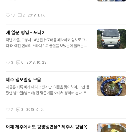
882511.526월111510011.157월..
보니, 사진이 많다~ㅋ) 10월의 어느날...애월에 있는 (마리
와 이름이 같은) ‘마리네동물병원’에서 벼르고 별렀던 아이
작성시간
13
2
2019. 1. 17.
들(수리, 수지)의 중성화 수술을 하루간격으로 했다.(마리
는 2017년 9월 유선종양을 제거하면서 먼저 수술받음)
(수리는 등쪽에 난 지방종이 너무 커져서 그 부분 제거수술
새 일꾼 영입 - 포터2
도 같이 받았다)​ 마리는 넥카라없이 편하게~ ㅎㅎㅎ ​약 일
글 내용
주일 후 실밥을 뽑고, 햇볕에 나가서 노는걸 보고 들어왔는
작년 가을, 그당시 14년된 뉴포터를 폐차하고 임시로 그보
데, 어느순간 보니 저렇게 쪼로로~~ ㅋㅋㅋ ​아이들의 회복
다 더 예전 연식의 스타렉스로 귤철을 보냈는데 올해는 아
은 엄청 빨라서, 지금은 수술 부위를 찾기도 어렵다~ ^^;;;
무래도 트럭이 있어야할거 같아서 육지에 다녀왔다. 제주
그동안 해 먹은 것들은...조금씩 해먹던 잡채를 한 봉지 다
의 특성상, 매물에 한계가 있어서 인터넷 검색만 열심히 해
작성시간
3
0
2018. 10. 23.
털어..
오다가 그나마 적당한 트럭 두어개로 압축/메모해서 다녀
왔다. 아침 비행기로 가서 둘러본 후 오후에 구입을 해서 배
타러 가는 길~ ㅎㅎㅎ ​목포가 좀 더 가깝지만, 목포배에는
제주 냉모밀집 모음
차량이 예약마감이라급하게 여수배를 예약하고 서둘러 여
글 내용
수로 고고~~ 여수까지 가서 서대회를 못 먹고 온게 아쉽긴
지금은 비록 비가 내리고 있지만, 여름을 맞이하여, 그간 들
하지만, 이번 육지나들이의 목적은 차량 구입이었으니...
렀던 냉모밀(냉소바) 집 몇군데를 모아서 정리해 본다. 포
ㅜ.ㅜ 매일 새벽 1:40분에 여수에서 제주로 출발하는 골드
스팅 하기전에, 맛이나 분위기를 평가한 기준은 전적으로
스텔라에 차를 싣고 우리도 타고 제주로 돌아왔다. 무려 2
개인적인 기준임을 미리 밝혀둔다~ ^^;;; ​1> 제주시청 근
작성시간
7
2
2018. 6. 5.
013년 7월생에 요렇게 생..
처, [오로라식품] 침시술소 간판을 그대로 놔두고 실내만
바꾼 곳으로 SNS에서 유명해진 식당인데, 맛 또한 훌륭한
곳이다. 내부모습은 깔끔하나, 테이블이 많지는 않았다. 처
이제 제주에서도 평양냉면을? 제주시 평담옥
음엔 한두가지 메뉴가 더 있었던 것 같은데, 지금은 두가지
글 내용