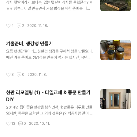
상자 텃밭이라기 보다는, 있는 텃밭에 상자를 둘렀달까? ㅎ
완전히 막기는 싫어서... 일부만 파티션을 달기로 했다. 작
ㅎㅎ 암튼... 이걸 만들면서 겨울 밥상을 위한 준비를 마쳤
업은 방 두곳과 화장실쪽까지 총 세군데고, 하는김에 남은
다. 완성된 모습부터 투척~ㅋ 이건 여담이지만... 최초엔(이
나무로 강아지(들로부터 침대와 쇼파를 보호하는 용도의)
집에 온 첫 해엔), 저기 보이는 곳 대부분이 다 텃밭이었다.
안전문도 달았다. ^^ (안전문은 평소엔 열어놓았다가, 개린
작성시간
4
2
2020. 11. 18.
뭐가 잘 자라는지 몰라서, 가장자리 큰 나무들 있는데만 빼
이들을 집안에 두고 잠깐 외출할때만 쓰는 문이다) 다 만들
고 구석구석에 이것저것 다 심었었는데, 보기엔 별거 아닌
고 나면 요렇게~ 현관쪽..
거 같아도 엄청 힘들어서... ㅎㅎㅎ 무모했던걸 깨닫고 슬금
겨울준비, 생강청 만들기
슬금 나무를 심기 시작해서, 이젠 저만큼만 남은거다~ ^
글 내용
^;;;; 암튼, 처음에 비하면 쪼마난(? 약 4,500x1700 mm)
요즘 햇생강철이라... 친환경 생강을 구해서 청을 만들었다.
공간이지만, 겨우내 먹을 채소들을 심어먹기엔 오히려 넘
매년 겨울 준비로 생강청을 만들어 먹기는 했지만, 작년까
치기에... 올해도 여러가지 (쌈)채소들을 심었다. (모종은 종
지는 생강을 얇게 잘라서 설탕에 재워 며칠 뒀다가 만들었
류별로 천원에 5~10개씩, 총 11가지를 오일장에서 ..
다면, 이번엔 휴롬으로 짜서 즙으로 끓여서(달여서?ㅋ) 만
작성시간
3
0
2020. 11. 8.
들어 봤다. 1. 설탕에 재워 만들기 (작년까지 해 먹었던 방
법) 준비물 : 생강, 설탕(생강과 같은 양), 배(혹은 배즙) 약
간 만드는 법은 간단하다. 생강을 깨끗이 씻어, 껍질을 벗겨
현관 리모델링 (1) - 타일교체 & 중문 만들기
서 얇게 자른 후, 동량의 설탕을 넣어 실내에 두며 틈날때마
DIY
다 뒤적뒤적해서 설탕을 녹여서, 5일~일주일 정도 후에 냉
글 내용
장고에 넣으면 끝~ 주로 생강차로 먹었는데, 생강하고 액
2014년 좁디좁은 현관을 넓히면서, 현관문은 나무로 만들
하고 적당히 넣고 뜨거운 물을 부어서 마시면 된다. 이 경우
었지만, 중문을 포함한 그 외의 것들은 (외벽공사랑 같이 한
차 말고 진저라떼 (물 대신 우유를 넣은 차)로 마시고 나면
거라) 일정에 밀려, 손도 못 대고 마무리 했었다. 늘 그게 걸
작성시간
13
0
2020. 10. 11.
병에..
렸었는데, 마침 중문 레일이 내려앉아 주셔서... ㅋㅋㅋㅋㅋ
(중간에 레일을 한번 수리하긴 했지만, 그건 임시방편이어