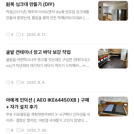
서...) 결국 중문을 다시 만들기로 한 것~ 일단 완성사진부
원목 싱크대 만들기 (DIY)
터 투척~ ㅎㅎㅎ 이번엔 1~7번까지 먼저 포스팅 할 예정
글 내용
처음(2011년) 제주에 이사오면서 diy용 반조립 싱크대를
1. 기존 신발장/수납장 분해 및 철거 2. 현관 타일 교체 3.
만들어 썼었는데, 톱밥을 뭉쳐 만든 자재(PB)이다보니, 어
중문 틀 짜기 (기존보다 넓이를 줄임) 4. 중문 만들기 5. 틀
마어마한 제주의 습도에 해가 갈수록 여기저기 벌어지고
에 문 고정 후 테두리 등 마무리 6. 줄어든 틀 부분 마감 후
부풀기 시작해서... ㅜ.ㅜ 이참에 PB가 아닌 원목으로 다시
페인트 칠 7. 유리 끼우기 그 외 신발장 & 수납장 짜기는 다
작성시간
6
2
2020. 8. 17.
만들기로 했다. 나무 중에서도 좀 더 단단한 것으로 찾다보
음 포스팅에서... ^^ 젤 먼저... ..
니, 자작합판이 당첨~!! 가격이 다른 나무들보다 많이 비싸
긴하지만, 워낙 튼튼하기도하니 앞으로 10년을 더 생각하
귤밭 컨테이너 창고 바닥 보강 작업
자는 의미에서 선택했다. 글을 본격적으로 시작하기전에 b
글 내용
efore, after 샷부터 투척~ㅎㅎㅎ 위에 사진이 이번(202
귤밭을 마련하고나서 창고를 짓는대신 구입한 컨테이너(3
0년)에 새로 만든 싱크대(after) 아래는 2011년부터 써왔
x6)가 작년부터 여기저기 바닥이 꺼지기 시작해서... ㅠ.ㅠ
던 싱크대(before) 크게 달라진것은... 저~~안에 있던 냉
어찌할까 하다가 바닥을 보강하기로 했다. 컨테이너 바닥
장고를 꺼냈고 (+뚜껑식 김치냉장고가 사망해서 새로 들..
은 다른 면처럼 철판으로 다 막힌 것이 아니라, 앞 뒤로 철
작성시간
5
0
2020. 8. 4.
제 프레임들을 몇개 걸고, 그 위에 얇은 합판 한장만 올리고
장판 깔고 끝~이었던 상태라, (옆으로 내리는) 제주의 비에
바닥 합판이 젖어서 부서진 것이리라. 물건들 다 빼내고 뒤
아에게 인덕션 ( AEG IKE64450XB ) 구매
집어서 다시 용접해서 보강(수리)하고픈 마음이 굴뚝같았
+ 자가 설치 후기
으나, 뒤집을 크레인도 없고, 철판 용접을 할 상황도 아닌데
글 내용
다... 꺼내가 힘든 물건들도 있으니 참고, 내부쪽만 보강하
주방 리모델링을 계획하면서부터 3~4구짜리 인덕션을 사
기로 한것~ 깔려있는 장판은 방수필름삼아 그대로 놔두고,
리라~ 결정은 했지만, 어떤걸 사야할지 고민이 많았다. 국
그 위에 태고합판을 올렸다. (OSB를 올리려다가 그건 마
내회사에서 나온것도 좋은 물건이 많았지만, 맘에 드는건 1
작성시간
8
0
2020. 7. 30.
감재가 또 필요할 ..
00만원이 훌쩍 넘어가기 일수였고, 50~60만원대를 사자