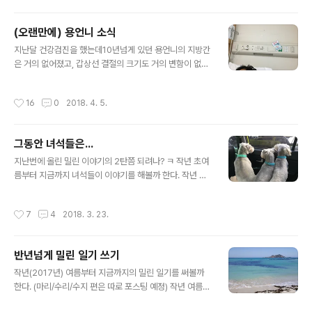
유리라서 바깥의 아이들이 안 보여, 아래쪽 유리만 투명으
로 바꿨었다. 근데 워낙 오래 쓰다보니 (집 처음 등록한게 9
(오랜만에) 용언니 소식
7년부터였으나 거의 20년?) 주로 출입하는 쪽의 레일부분
글 내용
이 주저앉아서, 문을 열고 닫기가 뻑뻑하고 힘들었다. 그래
지난달 건강검진을 했는데10년넘게 있던 용언니의 지방간
서... 이참에 중문을 바꿀까 고민하기도 했지만 그건 아닌거
은 거의 없어졌고, 갑상선 결절의 크기도 거의 변함이 없었
같아서 미루고 있던 중, 우연히 들른 철물점에 ‘ㄷ’자 스텐
지만, 담낭에 있던 돌이 너무 커지고, 작은 용종이 자라기
몰딩이 있길래 덥석~ㅋ 눌려서 ​찌그러진 레일 (사진에서
시작한데다, 벽도 두꺼워져서 이미 담낭이 제 기능을 못한
작성시간
16
0
2018. 4. 5.
위에 보이는 레일) ​..
다는 의사소견에 따라,지난주초에 담낭제거수술을 받았다.
이번이 안 사실은...담낭(=쓸개)에서 담즙(쓸개즙)을 만드
는줄 알았는데, 담즙은 간에서 만들고, 담낭은 그걸 응축해
그동안 녀석들은...
서 보관하는 곳이란다. 그래서 그 담낭이 없어지면, 나중에
글 내용
는 담도(담즙 이동통로?)가 그 역할을 대신한다고 하는데,
지난번에 올린 밀린 이야기의 2탄쯤 되려나? ㅋ 작년 초여
한두달쯤이면 몸이 서서히 적응한다고 하니, 그야말로 인
름부터 지금까지 녀석들이 이야기를 해볼까 한다. 작년 여
체의 신비다... ^^;;; 수술날짜 잡으러고 기다리는 중인 [​겁
름은 정말 더웠다. 우리도 가만이 있어도 헉헉댈 정도로 더
보] 용언니 (가끔 헛갈리시는 분들이 계신데, 용언니는 남
웠는데 털 뒤집어 쓴 애들은 오죽하랴;;; 못 참을 정도로 더
작성시간
7
4
2018. 3. 23.
자~ㅋ) 수술 날짜를 정..
울때 잠깐씩 에어컨을 켰고, 그때마다 애들을 불러들여서
같이 쉬었다. ^^ 의자를 하나씩 꿰차고 누워서 쉬는 모습들
~ 결국 중간에 한번 털을 쫘악~ 밀어줬다.​아래는 털 깍으
반년넘게 밀린 일기 쓰기
러 가는 줄도 모르고 바깥구경하느라 신난 녀석들~(수리와
글 내용
마리) 털 깍고 돌아오는 길~ ㅎㅎㅎ​(완쪽부터 수리, 수지,
작년(2017년) 여름부터 지금까지의 밀린 일기를 써볼까
마리 순) 녀석들의 큰 일과 중 하나인 옹기종기 모여 텃밭
한다. (마리/수리/수지 편은 따로 포스팅 예정) 작년 여름은
감시하기 중~ㅋ​ 또 하나는, 무화과 나눠 먹기~ㅎ​ 매일 에
정말 더웠다. 덥다고 귤밭일을 안 할 수도 없어서 그런가...