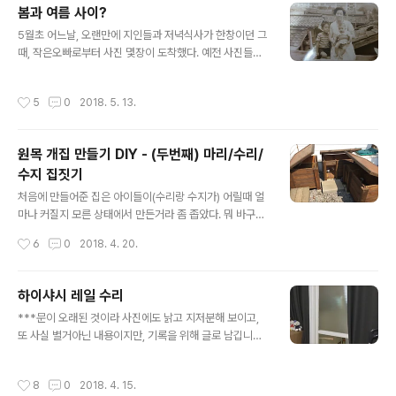
봄과 여름 사이?
기도 했고, 냥이들 밥도 탐 해서뤼... ㅋ 냥이들하고 강아지
글 내용
하고 구역을 분리할 필요가 있어서 고민하다가 짜투리 나
5월초 어느날, 오랜만에 지인들과 저녁식사가 한창이던 그
무들로 후박나무 사이를 연결해서 밥 집을 올렸다. 이를테
때, 작은오빠로부터 사진 몇장이 도착했다. 예전 사진들을
면 길냥이들을 위한 캣타워인셈? ^^;;; 긴 각목 두개를 후박
어디서 봤는지 갑자기 그걸 찍어 보낸거~ ㅎㅎㅎ 아래 사
나무 두개에 먼저 묶고, 그 위로 받침대..
진은 그중 하나다. 엄마한테 안겨있는 어린아이가 나고, 옆
작성시간
5
0
2018. 5. 13.
에 있는 꼬마가 작은 오빠...물론, 갓난쟁이때라서 저때의
상황이 기억 날리가 없지만 주변 건물이나 지형조차 전혀
기억에는 없다. 사진이 있으니 그랬구나~~할뿐... ㅋ 서울
원목 개집 만들기 DIY - (두번째) 마리/수리/
에서 나고 자라서 학교도 다녔고, 졸업을 하고난 후 직장을
수지 집짓기
다니고 결혼도 하고도 한참을 서울서만 살았다. 그렇게 40
글 내용
년넘게 서울을 떠난 적이 한번도 없던 내가서울을 정리하
처음에 만들어준 집은 아이들이(수리랑 수지가) 어릴때 얼
고 제주로 터전을 바꾼걸 후회하지는 않지만, 요즘들어 가
마나 커질지 모른 상태에서 만든거라 좀 좁았다. 뭐 바구니
끔씩은 쓸쓸한 기분이 드는건... 그분(?)이 오고 계시는건
나 방석을 아무리 많이 놔 줘도 한군데서 바글거리며 뭉쳐
작성시간
6
0
2018. 4. 20.
지, 봄을 타는 건지... ㅡ..
있는 녀석들이지만...ㅋ(첫번째 개집만들기 : http://bada.
tistory.com/926 ) 그래서 이번엔 집을 각각 한채씩 따
로 만들어 주기로 하고 설계를 한 후,지난 2월말, 모자란 나
하이샤시 레일 수리
무들을 더 사다놓고 일을 벌렸다. 일단 예전집 해체부터... ^
글 내용
***문이 오래된 것이라 사진에도 낡고 지저분해 보이고,
^ (지붕을 먼저 분리하려다가 실패후 찍은 사진이라 지붕상
또 사실 별거아닌 내용이지만, 기록을 위해 글로 남깁니다.
태가 좀;;;ㅋ) ​ 우리가 이전집을 너무 튼튼하게 만들어서 그
*** 우리집 현관의 중문은 하이샤시다. 중문이 플라스틱
런가, 해체가 생각보다 오래걸려서 반나절이 넘게 걸렸다.
같은걸로 되어있는데, 한창 여기저기 수리를 할때도 이곳
ㅜ.ㅜ사투끝이 해체 후, 버릴 나무는 버리고, 쓸 나무는 하
작성시간
8
0
2018. 4. 15.
은 상태가 나쁘지않아서 그대로 쓰기로했다. 다만 불투명
나씩 떼어 모아놨다가 재활용~ 베이스부터 3개 만들..