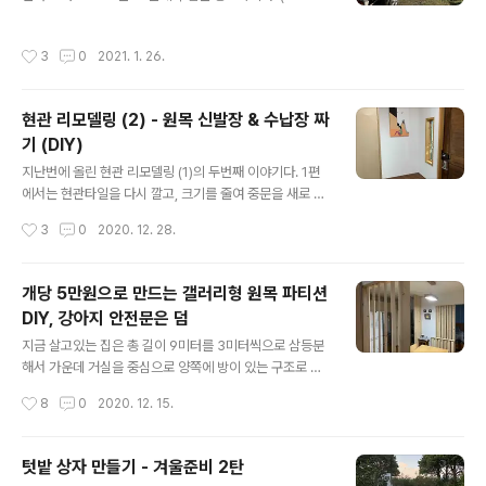
방이 좁아서, 두개는 나란히, 하나는 옆으로 돌려놓고, 편안
7월산, 더블캡, 경유, 스틱, 현 주행거리 170,700km) 20
함과 안정감을 주기위해 출입구로 쓸 두군데 면만 빼고 다
20년-포터2 주행거리 (km) 주유량 (l) 연비 (km/l) 1월 1
작성시간
3
0
2021. 1. 26.
른 면은 다 덮어주었다. 저래놓으니..
056 115 9.18 2월 296 30 9.87 3월 371 40 9.28 4
월 279 30 9.30 5월 570 64 8.91 6월 271 30 9.03
7월 525 65 8.08 8월 568 70 8.11 9월 527 60 8.7
현관 리모델링 (2) - 원목 신발장 & 수납장 짜
8 10월 290 30 9.67 11월 967 95 10.18 12월 551 6
기 (DIY)
0 9.18 1~12월 6271 689 9.10 (참고로 2019년 연비는
글 내용
9.38km/l였고, 2018년 구입후 지금까지의 누적연비..
지난번에 올린 현관 리모델링 (1)의 두번째 이야기다. 1편
에서는 현관타일을 다시 깔고, 크기를 줄여 중문을 새로 만
드는 이야기였다면, 이번에는 그 현관을 채울 신발장과 수
작성시간
3
0
2020. 12. 28.
납장을 만든 이야기이다. 물론, 이 역시 우리가 설계하고,
나무 사다가 하나하나 다 잘라서 만든... ^^;;;;; 완성된 모습
부터 올려본다. 아래는 집 안에서 중문으로 나가면 보이는
개당 5만원으로 만드는 갤러리형 원목 파티션
왼쪽모습이고, 아래 사진은 실내에서 나가면서 보이는 오
DIY, 강아지 안전문은 덤
른쪽 모습이다. 이번에도 뼈대가 되는 부분과 문은 자작합
글 내용
판을 썼고, 내부에 칸을 나눠주는 (움직일 수 있는) 선반들
지금 살고있는 집은 총 길이 9미터를 3미터씩으로 삼등분
만 이제까지 작업들에서 나온 자투리 나무들을 재활용했
해서 가운데 거실을 중심으로 양쪽에 방이 있는 구조로 되
다. 먼저 작업복을 넣을 높은 장부터 짜고~ 아래장부터 자
어있는데, 이사오자마자 미닫이문으로 되어있던 방문을 떼
작성시간
8
0
2020. 12. 15.
리를 잡고 윗부분도 올리고~ 두 장을 서로 연결~ 요렇게
서 원룸처럼 크게 쓰는 중이다. 평소에는 둘이 사는데 큰 지
볼트너트로 체결해서 위..
장이 없지만, 간혹 손님들이 오시거나 하면, 침실 안이 훤히
보이기도 하고, 거실에 앉아서 이야기 하다보면 화장실 변
텃밭 상자 만들기 - 겨울준비 2탄
기가 늠 잘 보이기도 해서... 그렇다고 방문을 다시 달아서
글 내용