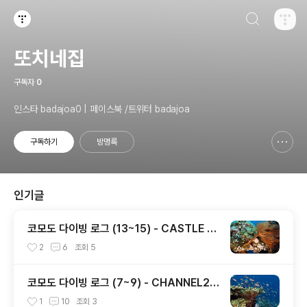
검색하기
티스토리
또치네집
구독자
0
인스타 badajoa0 | 페이스북 /트위터 badajoa
구독하기
방명록
신고하기 레이어
열기
인기글
코모도 다이빙 로그 (13~15) - CASTLE R
OCK / CRYSTAL ROCK / KARANG MA
2
6
조회
5
KASSER
코모도 다이빙 로그 (7~9) - CHANNEL2 /
CASTLE ROCK / TATAWA BESSAL
1
10
조회
3