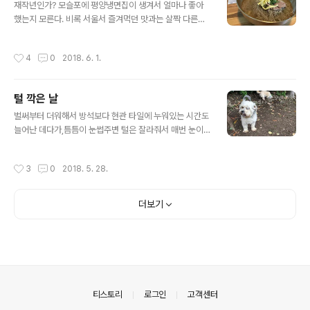
뿐~​냉소바 하나씩과 유부초밥 두접시(한접시에 2개)를 주
재작년인가? 모슬포에 평양냉면집이 생겨서 얼마나 좋아
문했다. 새우튀김이 하나 올려져있었지만 튀김은 그냥 나
했는지 모른다. 비록 서울서 즐겨먹던 맛과는 살짝 다른감
쁘지않은 수준이었으나, 육수가 정말 깔끔하고 시원했던
도 없지않았으나 비슷한 맛이라도 내는 집이 생긴게 어디
곳으로 기억된다. 처음 간 이후에, 그 국물맛이 생각이 나서
냐며... ㅋ 그랬는데...!! 얼마전에 제주시에도 하나 더 생겼
작성시간
4
0
2018. 6. 1.
몇번을 다시 찾아갔지..
다는 이야기를 듣고 후다닥 다녀왔다~ 이름은 평담옥, 위
치는 노형동 롯데마트 근처다. (노형동답게(?) 주차는 빡시
다;;; ㅜ.ㅜ) 식당입성~ 일단, 평양냉면 하나씩과, 수육 반접
털 깍은 날
시를 시켰는데,수육하고 냉면이 같이 나왔으면 좋았겠지
글 내용
만, 냉면이 훨씬 더 일찍 나왔다.(개인적으로 냉면을 고기에
벌써부터 더워해서 방석보다 현관 타일에 누워있는 시간도
싸 먹는걸 즐겨서... ㅋㅋㅋ) ​ 육수부터 한모금 마시고나서
늘어난 데다가,틈틈이 눈썹주변 털은 잘라줘서 매번 눈이
냉면부터 흡입 시작~ 맛은 모슬포에 비하면, 군더더기가
찔리진 않겠지만, 그래도 눈 앞이 답답하긴 할거라또 길을
좀 더 빠진 깔끔한 맛이랄까? 워낙 그럴싸한 수식어를 붙일
나섰다~ ​털 깍기 며칠전, 마당에서 신난 녀석들~ (왼쪽이
작성시간
3
0
2018. 5. 28.
재주도 없고, 또 ..
수리, 뒤쪽이 마리) ​녀석들(수리/수지) 아빠인 수수네 가는
길~ ​(위에 사진속 뒷모습이 마리, 아래 사진은 왼쪽이 수지,
오른쪽이 수리) 털 깍다보면 정신없어서 중간 과정은 생
더보기
략;;;ㅋ 바로 After 샷~ ​요 아이가 수리​ 뒤에 앉은 녀석 중
왼쪽이 마리, 오른쪽이 수지 아무리 털 깍는게 싫어도 이렇
게 삐진 티를 확~ 낼 필요는 없쟈나?ㅎ 미안하다, 얘들아,
사랑한다~~~ ㅋㅋㅋ (사족)털 깍고 오는 길에서만 이랬고,
집에 도착해서 간식 하나씩 얻어먹고는 바로 풀어졌다는;;..
의안내
티스토리
로그인
고객센터