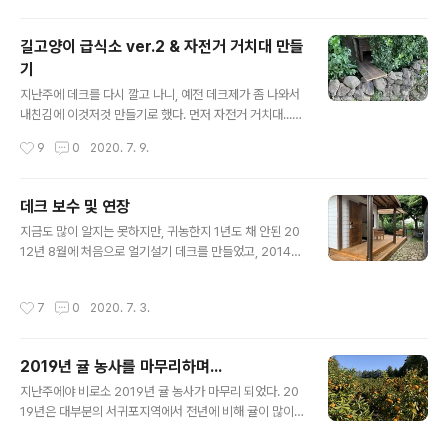
니 뭔가 아쉽고... 한창 눈만 높아지던 그즈음... 당근에서 직
구한걸 뜯지도 않고 파시는 분이 눈에 띄어서 덥석~ 업어
길고양이 급식소 ver.2 & 자전거 거치대 만들
왔다. 안 그래도 프리존이면 더 좋겠다, 생각했는데 딱 맘에
기
드는 물건이 매물로 나온거니 안 업어 올 수가... ㅎㅎㅎ 모
글 내용
델은 바로 요거~ 다만 국내제품처럼 플러그만 꼽아 쓸 수
지난주에 데크를 다시 깔고 나니, 예전 데크제가 좀 나와서
는 없는 거라, 약간의 전기공사를 해야했다. 내친김에 전기
내친김에 이것저것 만들기로 했다. 먼저 자전거 거치대...
기술자를 모셔서, 20년 넘은 두꺼비집 전체를 바꾸고... 바
별거 아니지만 자전거 2대의 부피가 크다보니, 놓을 자리
작성시간
9
0
2020. 7. 9.
꾸면서 인덕션용으로 쓰라고 끝에 하나를 조금 큰 용량으
가 마땅치 않아서 미루고 미루던 것이었는데, 이참에 뚝딱
로 바꿔주셨다. (..
~ㅋ 뒤는 돌담이 막아주고, 양 옆은 나무가 막아주고, 앞은
우리집이 막아주고~ 집 뒤(북)쪽인 이 자리가 딱인지라...
데크 보수 및 연장
윗쪽만 신경 써서 방수시트로 잘 덮었다. 그 다음으로는 고
글 내용
지금도 많이 알지는 못하지만, 귀농한지 1년도 채 안된 20
양이 급식소, 일명 캣타워? ㅎㅎㅎ 참고로 지난번에 만든건
12년 8월에 처음으로 얼기설기 데크를 만들었고, 2014년
워낙 급하게 밥 자리를 옮겨야해서 급조했던거라... 밥은 먹
현관 공사를 하면서 그때만든 파고라는 해체를 했었다. (아
을 수 있지만, 아이들이 쉴 곳이 만만치 않아서 늘 마음에
래 링크들은 기록삼아 남긴거니 패쓰 추천) https://bada.
걸렸었는데, 이번엔 밥도 여럿이 같이 먹을 수도 있고, 비
작성시간
7
0
2020. 7. 3.
tistory.com/615 8/12 - 데크와 파고라 만들기 - 1 그
오면 그 안에서 비를 피할 수도 있고, 날씨 좋은 날은 그 위
제, 8/10일... 방부목을 샀었다. 일단 쌓아놓은게 이만큼이
(옥상?..
었고~ 오일스테인 대신 준비한 100% 콩기름;;; ㅎㅎㅎ 까
2019년 귤 농사를 마무리하며...
짓꺼, 오일스테인 한통 사서 발라도 되겠지만, 어짜피 방부
글 내용
목이 방부처리된 나� bada.tistory.com https://bad
지난주에야 비로소 2019년 귤 농사가 마무리 되었다. 20
a.tistory.com/617 8/13 - 데크와 파고라 만들기 - 2 오
19년은 대부분의 서귀포지역에서 전년에 비해 귤이 많이
늘도 아침부터 작업을 시작;;; 비가 온다는 예보때문에 중간
달리는 해였다. 우리도 2018년에 비하면 1.5~2배 가량 많