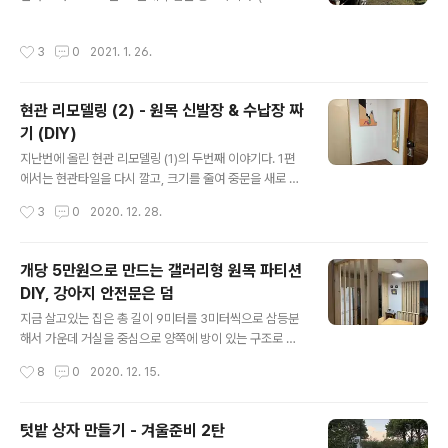
방이 좁아서, 두개는 나란히, 하나는 옆으로 돌려놓고, 편안
7월산, 더블캡, 경유, 스틱, 현 주행거리 170,700km) 20
함과 안정감을 주기위해 출입구로 쓸 두군데 면만 빼고 다
20년-포터2 주행거리 (km) 주유량 (l) 연비 (km/l) 1월 1
작성시간
3
0
2021. 1. 26.
른 면은 다 덮어주었다. 저래놓으니..
056 115 9.18 2월 296 30 9.87 3월 371 40 9.28 4
월 279 30 9.30 5월 570 64 8.91 6월 271 30 9.03
7월 525 65 8.08 8월 568 70 8.11 9월 527 60 8.7
현관 리모델링 (2) - 원목 신발장 & 수납장 짜
8 10월 290 30 9.67 11월 967 95 10.18 12월 551 6
기 (DIY)
0 9.18 1~12월 6271 689 9.10 (참고로 2019년 연비는
글 내용
9.38km/l였고, 2018년 구입후 지금까지의 누적연비..
지난번에 올린 현관 리모델링 (1)의 두번째 이야기다. 1편
에서는 현관타일을 다시 깔고, 크기를 줄여 중문을 새로 만
드는 이야기였다면, 이번에는 그 현관을 채울 신발장과 수
작성시간
3
0
2020. 12. 28.
납장을 만든 이야기이다. 물론, 이 역시 우리가 설계하고,
나무 사다가 하나하나 다 잘라서 만든... ^^;;;;; 완성된 모습
부터 올려본다. 아래는 집 안에서 중문으로 나가면 보이는
개당 5만원으로 만드는 갤러리형 원목 파티션
왼쪽모습이고, 아래 사진은 실내에서 나가면서 보이는 오
DIY, 강아지 안전문은 덤
른쪽 모습이다. 이번에도 뼈대가 되는 부분과 문은 자작합
글 내용
판을 썼고, 내부에 칸을 나눠주는 (움직일 수 있는) 선반들
지금 살고있는 집은 총 길이 9미터를 3미터씩으로 삼등분
만 이제까지 작업들에서 나온 자투리 나무들을 재활용했
해서 가운데 거실을 중심으로 양쪽에 방이 있는 구조로 되
다. 먼저 작업복을 넣을 높은 장부터 짜고~ 아래장부터 자
어있는데, 이사오자마자 미닫이문으로 되어있던 방문을 떼
작성시간
8
0
2020. 12. 15.
리를 잡고 윗부분도 올리고~ 두 장을 서로 연결~ 요렇게
서 원룸처럼 크게 쓰는 중이다. 평소에는 둘이 사는데 큰 지
볼트너트로 체결해서 위..
장이 없지만, 간혹 손님들이 오시거나 하면, 침실 안이 훤히
보이기도 하고, 거실에 앉아서 이야기 하다보면 화장실 변
텃밭 상자 만들기 - 겨울준비 2탄
기가 늠 잘 보이기도 해서... 그렇다고 방문을 다시 달아서
글 내용