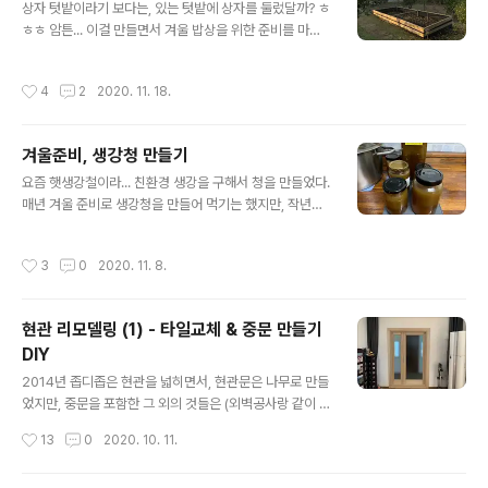
상자 텃밭이라기 보다는, 있는 텃밭에 상자를 둘렀달까? ㅎ
완전히 막기는 싫어서... 일부만 파티션을 달기로 했다. 작
ㅎㅎ 암튼... 이걸 만들면서 겨울 밥상을 위한 준비를 마쳤
업은 방 두곳과 화장실쪽까지 총 세군데고, 하는김에 남은
다. 완성된 모습부터 투척~ㅋ 이건 여담이지만... 최초엔(이
나무로 강아지(들로부터 침대와 쇼파를 보호하는 용도의)
집에 온 첫 해엔), 저기 보이는 곳 대부분이 다 텃밭이었다.
안전문도 달았다. ^^ (안전문은 평소엔 열어놓았다가, 개린
작성시간
4
2
2020. 11. 18.
뭐가 잘 자라는지 몰라서, 가장자리 큰 나무들 있는데만 빼
이들을 집안에 두고 잠깐 외출할때만 쓰는 문이다) 다 만들
고 구석구석에 이것저것 다 심었었는데, 보기엔 별거 아닌
고 나면 요렇게~ 현관쪽..
거 같아도 엄청 힘들어서... ㅎㅎㅎ 무모했던걸 깨닫고 슬금
겨울준비, 생강청 만들기
슬금 나무를 심기 시작해서, 이젠 저만큼만 남은거다~ ^
글 내용
^;;;; 암튼, 처음에 비하면 쪼마난(? 약 4,500x1700 mm)
요즘 햇생강철이라... 친환경 생강을 구해서 청을 만들었다.
공간이지만, 겨우내 먹을 채소들을 심어먹기엔 오히려 넘
매년 겨울 준비로 생강청을 만들어 먹기는 했지만, 작년까
치기에... 올해도 여러가지 (쌈)채소들을 심었다. (모종은 종
지는 생강을 얇게 잘라서 설탕에 재워 며칠 뒀다가 만들었
류별로 천원에 5~10개씩, 총 11가지를 오일장에서 ..
다면, 이번엔 휴롬으로 짜서 즙으로 끓여서(달여서?ㅋ) 만
작성시간
3
0
2020. 11. 8.
들어 봤다. 1. 설탕에 재워 만들기 (작년까지 해 먹었던 방
법) 준비물 : 생강, 설탕(생강과 같은 양), 배(혹은 배즙) 약
간 만드는 법은 간단하다. 생강을 깨끗이 씻어, 껍질을 벗겨
현관 리모델링 (1) - 타일교체 & 중문 만들기
서 얇게 자른 후, 동량의 설탕을 넣어 실내에 두며 틈날때마
DIY
다 뒤적뒤적해서 설탕을 녹여서, 5일~일주일 정도 후에 냉
글 내용
장고에 넣으면 끝~ 주로 생강차로 먹었는데, 생강하고 액
2014년 좁디좁은 현관을 넓히면서, 현관문은 나무로 만들
하고 적당히 넣고 뜨거운 물을 부어서 마시면 된다. 이 경우
었지만, 중문을 포함한 그 외의 것들은 (외벽공사랑 같이 한
차 말고 진저라떼 (물 대신 우유를 넣은 차)로 마시고 나면
거라) 일정에 밀려, 손도 못 대고 마무리 했었다. 늘 그게 걸
작성시간
13
0
2020. 10. 11.
병에..
렸었는데, 마침 중문 레일이 내려앉아 주셔서... ㅋㅋㅋㅋㅋ
(중간에 레일을 한번 수리하긴 했지만, 그건 임시방편이어