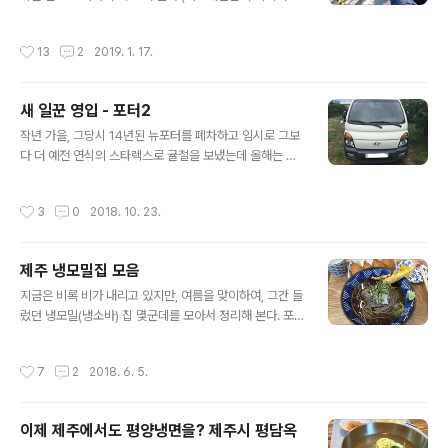
882511.526월111510011.157월..
보니, 사진이 많다~ㅋ) 10월의 어느날...애월에 있는 (마리
와 이름이 같은) ‘마리네동물병원’에서 벼르고 별렀던 아이
작성시간
13
2
2019. 1. 17.
들(수리, 수지)의 중성화 수술을 하루간격으로 했다.(마리
는 2017년 9월 유선종양을 제거하면서 먼저 수술받음)
(수리는 등쪽에 난 지방종이 너무 커져서 그 부분 제거수술
새 일꾼 영입 - 포터2
도 같이 받았다)​ 마리는 넥카라없이 편하게~ ㅎㅎㅎ ​약 일
글 내용
주일 후 실밥을 뽑고, 햇볕에 나가서 노는걸 보고 들어왔는
작년 가을, 그당시 14년된 뉴포터를 폐차하고 임시로 그보
데, 어느순간 보니 저렇게 쪼로로~~ ㅋㅋㅋ ​아이들의 회복
다 더 예전 연식의 스타렉스로 귤철을 보냈는데 올해는 아
은 엄청 빨라서, 지금은 수술 부위를 찾기도 어렵다~ ^^;;;
무래도 트럭이 있어야할거 같아서 육지에 다녀왔다. 제주
그동안 해 먹은 것들은...조금씩 해먹던 잡채를 한 봉지 다
의 특성상, 매물에 한계가 있어서 인터넷 검색만 열심히 해
작성시간
3
0
2018. 10. 23.
털어..
오다가 그나마 적당한 트럭 두어개로 압축/메모해서 다녀
왔다. 아침 비행기로 가서 둘러본 후 오후에 구입을 해서 배
타러 가는 길~ ㅎㅎㅎ ​목포가 좀 더 가깝지만, 목포배에는
제주 냉모밀집 모음
차량이 예약마감이라급하게 여수배를 예약하고 서둘러 여
글 내용
수로 고고~~ 여수까지 가서 서대회를 못 먹고 온게 아쉽긴
지금은 비록 비가 내리고 있지만, 여름을 맞이하여, 그간 들
하지만, 이번 육지나들이의 목적은 차량 구입이었으니...
렀던 냉모밀(냉소바) 집 몇군데를 모아서 정리해 본다. 포
ㅜ.ㅜ 매일 새벽 1:40분에 여수에서 제주로 출발하는 골드
스팅 하기전에, 맛이나 분위기를 평가한 기준은 전적으로
스텔라에 차를 싣고 우리도 타고 제주로 돌아왔다. 무려 2
개인적인 기준임을 미리 밝혀둔다~ ^^;;; ​1> 제주시청 근
작성시간
7
2
2018. 6. 5.
013년 7월생에 요렇게 생..
처, [오로라식품] 침시술소 간판을 그대로 놔두고 실내만
바꾼 곳으로 SNS에서 유명해진 식당인데, 맛 또한 훌륭한
곳이다. 내부모습은 깔끔하나, 테이블이 많지는 않았다. 처
이제 제주에서도 평양냉면을? 제주시 평담옥
음엔 한두가지 메뉴가 더 있었던 것 같은데, 지금은 두가지
글 내용