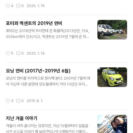
중간 사진을..
은 귤이 달려서 농사로만 따지면 풍작이었다. 귤이 많으니
작성시간
4
0
2020. 1. 19.
수확용 바구니도 넉넉히 준비하고~ 운반기와 콘테나(귤이
20kg 가까이 들어가는 용기)도 옮겨놓는 등 수확 준비 완
료~ 그러나 귤이 한창 익어갈때 즈음 태풍이 7개나 제주를
포터와 엑센트의 2019년 연비
덮치면서 귤이 맛있게 익어가려면 필요한 햇살 대신 많은
글 내용
비를 뿌려서, 처음 출하되는 귤(극조생)이 고전을 하게되었
포터2는 2018년에 우리한테 온 화물차(2013년산, 154,
고, 한달정도 뒤에 출하된 일반귤(조생)까지 고전에 고전을
000km에서 인수)이고, 엑센트는 2019년 7월에 온 자가
거듭했다. (참고로 귤은 햇살을 가득~맞으며 노랗게 익어
용(2015년산, 94,000km에서 인수)이다. 먼저 엑센트
가야 맛있어지는데, 비가 계속 오면 맛이 심심해진다) 그나
위트, 현대에서 나온 최저가 엑센트의 해치백(5door) 모
작성시간
5
0
2020. 1. 14.
마 일반귤(조생귤)은..
델로, 뒷모습만 보면 일반 엑센트와는 많이 다르고 언뜻보
면 오히려 구형 i30와 비슷하다. ^^;;; (2015년 11월산, 15
00cc미만, 휘발류, 오토미션, 현 주행거리 99,000km) 2
모닝 연비 (2017년~2019년 6월)
019년 7월부터 12월까지의 연비는 아래 표와 같다. 201
글 내용
9년-엑센트 주행거리 (km) 주유량 (l) 연비 (km/l) 7월 11
모닝의 연비를 마지막으로 정리해 본다. 2009년 7월에 와
68 90 12.98 8월 1199 90 13.32 9월 1204 90 13.3
서 지난주 다른 분한테 양도될때까지 거의 10년간 우리의
8 10월 811 61.25 13.24 11월 813 61.2..
발이 되어 전국을 누빈 고마운 차다. 다른 곳에 가서도 묵묵
히 제 역할을 하리라 믿는다. "그동안 고마웠어, 끝까지 함
작성시간
3
0
2019. 8. 1.
께하지 못해 미안해~ ㅠ.ㅠ" ​ 이전 연비 보기 2009~201
4년 https://bada.tistory.com/952 2015년 https://
bada.tistory.com/1007 2016년 https://bada.tisto
지난 겨울 이야기
ry.com/1015 ​ * 2017년 연비 기간주행거리 (km)주유
글 내용
량 (리터)연비 (km/리터)1월299 2511.962월2146162.
겨울이 아직 끝나지는 않았지만, 지난 10월부터의 일들을
34613.223월9487512.644월157012512.565월2
시간 순으로 이야기 해 보려 한다.(약 3개월간의 기록이다