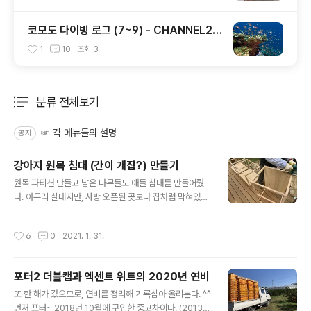
코모도 다이빙 로그 (7~9) - CHANNEL2 /
CASTLE ROCK / TATAWA BESSAL
1
10
조회
3
분류 전체보기
주요 글 목록
☞ 각 메뉴들의 설명
공지
강아지 원목 침대 (간이 개집?) 만들기
글 내용
원목 파티션 만들고 남은 나무들도 애들 침대를 만들어줬
다. 아무리 실내지만, 사방 오픈된 곳보다 집처럼 막혀있는
걸 편안해 하는 녀석들이다보니, 전체적으로 프레임을 만
들어서 윗부분에 지붕겸 천을 덮어줄 생각으로 만든거라
작성시간
6
0
2021. 1. 31.
언뜻보면 침대가 아닌 집 같기도 하다~ㅋ 뭐, 명칭이야 어
떻든, 애들이 누워자는 곳이니 침대라고 할 수도 있고, 들어
가 자는 곳이니 집이라고 볼 수도 있겠다. 대략 생김새는 이
포터2 더블캡과 엑센트 위트의 2020년 연비
렇다. 바닥쪽만 나무를 연결해서 판처럼 되어있고, 나머지
글 내용
부분은 프레임만 있는 형식이다. 첫날은 우선 바닥나무판
또 한 해가 갔으므로, 연비를 정리해 기록삼아 올려본다. ^^
위에는 애들이 쓰던 방석을 깔아줬고, 3개를 나란히 두긴
먼저 포터~ 2018년 10월에 구입한 중고차이다. (2013년