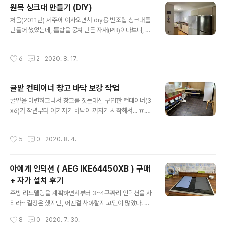
서...) 결국 중문을 다시 만들기로 한 것~ 일단 완성사진부
원목 싱크대 만들기 (DIY)
터 투척~ ㅎㅎㅎ 이번엔 1~7번까지 먼저 포스팅 할 예정
글 내용
처음(2011년) 제주에 이사오면서 diy용 반조립 싱크대를
1. 기존 신발장/수납장 분해 및 철거 2. 현관 타일 교체 3.
만들어 썼었는데, 톱밥을 뭉쳐 만든 자재(PB)이다보니, 어
중문 틀 짜기 (기존보다 넓이를 줄임) 4. 중문 만들기 5. 틀
마어마한 제주의 습도에 해가 갈수록 여기저기 벌어지고
에 문 고정 후 테두리 등 마무리 6. 줄어든 틀 부분 마감 후
부풀기 시작해서... ㅜ.ㅜ 이참에 PB가 아닌 원목으로 다시
페인트 칠 7. 유리 끼우기 그 외 신발장 & 수납장 짜기는 다
작성시간
6
2
2020. 8. 17.
만들기로 했다. 나무 중에서도 좀 더 단단한 것으로 찾다보
음 포스팅에서... ^^ 젤 먼저... ..
니, 자작합판이 당첨~!! 가격이 다른 나무들보다 많이 비싸
긴하지만, 워낙 튼튼하기도하니 앞으로 10년을 더 생각하
귤밭 컨테이너 창고 바닥 보강 작업
자는 의미에서 선택했다. 글을 본격적으로 시작하기전에 b
글 내용
efore, after 샷부터 투척~ㅎㅎㅎ 위에 사진이 이번(202
귤밭을 마련하고나서 창고를 짓는대신 구입한 컨테이너(3
0년)에 새로 만든 싱크대(after) 아래는 2011년부터 써왔
x6)가 작년부터 여기저기 바닥이 꺼지기 시작해서... ㅠ.ㅠ
던 싱크대(before) 크게 달라진것은... 저~~안에 있던 냉
어찌할까 하다가 바닥을 보강하기로 했다. 컨테이너 바닥
장고를 꺼냈고 (+뚜껑식 김치냉장고가 사망해서 새로 들..
은 다른 면처럼 철판으로 다 막힌 것이 아니라, 앞 뒤로 철
작성시간
5
0
2020. 8. 4.
제 프레임들을 몇개 걸고, 그 위에 얇은 합판 한장만 올리고
장판 깔고 끝~이었던 상태라, (옆으로 내리는) 제주의 비에
바닥 합판이 젖어서 부서진 것이리라. 물건들 다 빼내고 뒤
아에게 인덕션 ( AEG IKE64450XB ) 구매
집어서 다시 용접해서 보강(수리)하고픈 마음이 굴뚝같았
+ 자가 설치 후기
으나, 뒤집을 크레인도 없고, 철판 용접을 할 상황도 아닌데
글 내용
다... 꺼내가 힘든 물건들도 있으니 참고, 내부쪽만 보강하
주방 리모델링을 계획하면서부터 3~4구짜리 인덕션을 사
기로 한것~ 깔려있는 장판은 방수필름삼아 그대로 놔두고,
리라~ 결정은 했지만, 어떤걸 사야할지 고민이 많았다. 국
그 위에 태고합판을 올렸다. (OSB를 올리려다가 그건 마
내회사에서 나온것도 좋은 물건이 많았지만, 맘에 드는건 1
작성시간
8
0
2020. 7. 30.
감재가 또 필요할 ..
00만원이 훌쩍 넘어가기 일수였고, 50~60만원대를 사자