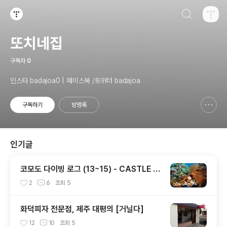
검색하기
티스토리
또치네집
구독자
0
인스타 badajoa0 | 페이스북 /트위터 badajoa
구독하기
방명록
신고하기 레이어
열기
인기글
코모도 다이빙 로그 (13~15) - CASTLE R
OCK / CRYSTAL ROCK / KARANG MA
2
6
조회
5
KASSER
화덕피자 전문점, 제주 대평의 [거닐다]
12
10
조회
5