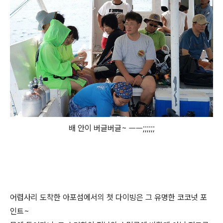
배 안이 버글버글~ ㅡㅡ;;;;;;
어렵사리 도착한 아포섬에서의 첫 다이빙은 그 유명한 코코넛 포
인트~