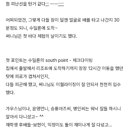
뭔 피난선을 탄거 같다;;; ㅡㅡ;;;;;
어찌되었건, 그렇게 다들 잠이 덜깬 얼굴로 배를 타고 나간지 30
분정도 되니, 수밀론에 도착~
써니님은 첫 바다 체험의 날이기도 했다.
첫 포인트는 수밀론의 south point - 체크다이빙
집에서 출발해서 리조트에 도착하기까지 장장 12시간 이동을 했던
탓에 피로가 겹쳐서인지,
다들 피곤해 했고, 써니님도 이퀄라이징이 잘 안되서 천천히 입수
했다.
가우스님이나, 윤영언니, 승룡아즈씨, 병인씨는 워낙 잘들 하시니
알아서 다니셨고~ ^^
재학생 후배들-보현이, 익정이도 둘이 재미나게 잘 다녔고...