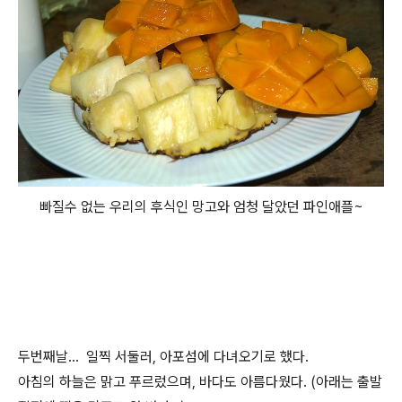
빠질수 없는 우리의 후식인 망고와 엄청 달았던 파인애플~
두번째날... 일찍 서둘러, 아포섬에 다녀오기로 했다.
아침의 하늘은 맑고 푸르렀으며, 바다도 아름다웠다. (아래는 출발