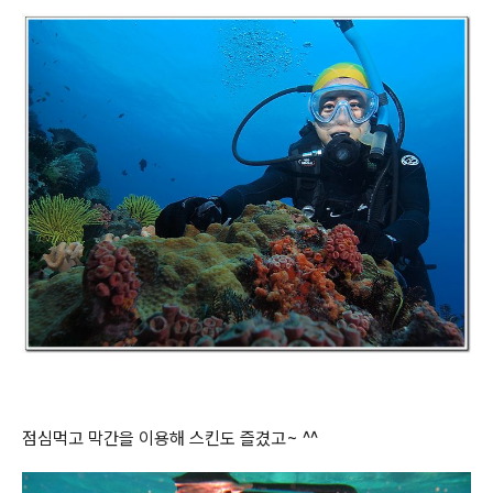
점심먹고 막간을 이용해 스킨도 즐겼고~ ^^