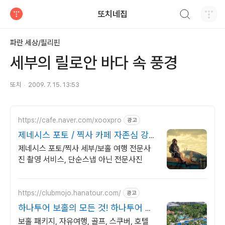
검색하기
또치네집
티스토리
파란 세상/필리핀
세부의 릴로안 바다 속 풍경
또치
2009. 7. 15. 13:53
https://cafe.naver.com/xooxpro
광고
제네시스 포토 / 찍사 카페 자존심 강한
촬영만 고집!
제네시스 포토/찍사 세부/보홀 여행 전문사
진 촬영 서비스, 단순스냅 아닌 전문사진
https://clubmojo.hanatour.com/
광고
하나투어 보홀의 모든 것! 하나투어 공
식인증 예약센터
보홀 패키지, 자유여행, 골프, 스쿠버, 호텔