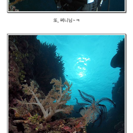
또, 써니님~ㅋ