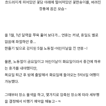
흐드러지게 피어있던 꽃담 아래에 떨어져있던 꽃한송이를, 버려진
깡통에 꼽은 모습~
올 1월, 1년 달력을 쭈욱 훑어 보다가... 연휴는 커녕, 휴일도 별로
없음에 좌절하던 중...
한줄기 빛으로 감지된 5월 노동절-어린이날을 낀 연휴~!
물론, 노동절이 금요일이고 어린이날이 화요일이라서 중간에 하루
는 휴가를 내야했지만,
목요일 퇴근 후 밤에 출발해서 화요일에 돌아오는 5박6일 여행이
가능했다.
그때부터 장소 물색을 하고, 몇가지로 압축된 장소에 따라 세부행
을 결정해서 비행기 예약을 해놓고~ㅋ