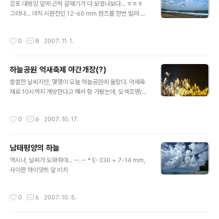
감포 대왕암 앞에 근처 갈매기가 다 모였나보다... ㅎㅎㅎ
그러나... 아직 시판전인 12-60 mm 렌즈를 한번 빌려 써
본것이 화근... 나오면 이슬이 사기전에 그 렌즈부터 구해야
겠다고 다짐;;;;;; ㅡㅡ;;;;;;; 물론, 눈치 빠른분들은 이미 짐작
작성시간
0
8
2007. 11. 1.
하셨겠지만 저 갈매기들을 모은 건... 새우깡의 위력~ ㅋㅋ
ㅋㅋ
하늘공원 억새축제 야간개장(?)
글 내용
쌀쌀한 날씨지만, 몇몇이 오늘 하늘공원에 올랐다. 억새축
제로 10시까지 개방한다고 해서 함 가봤는데, 오색조명(?)
이 너무 거슬려서뤼... ㅡ,.ㅜ 오며가며 서울의 아름다운 야
경을 본 것에 만족하고 말아야지 머~ ㅋㅋㅋ + 같이 간 사
작성시간
0
6
2007. 10. 17.
람들↓과의 추억하나 더 쌓은 것도 큰 수확... ^^
남태평양의 하늘
글 내용
역시나, 날씨가 도와줘야... ㅡ.ㅡ * E-330 + 7-14 mm,
사이판 하이얏트 앞 비치
작성시간
0
6
2007. 10. 5.