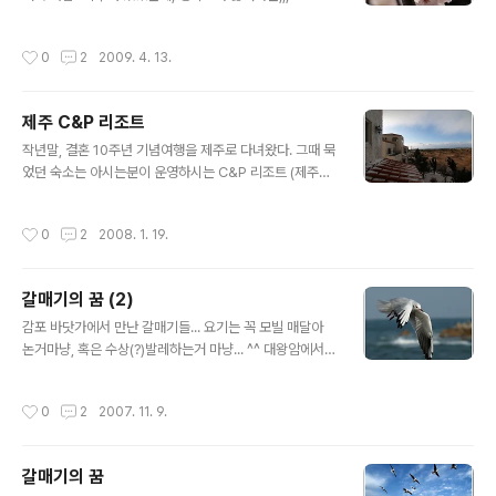
아무래도 규모는 여의도보다 작은 듯 했다... 그틈에 여의도
(작년에도 같은 시간에 다녀왔는데, 그땐 손에 꼽혔구만;;;
는 쉬는 시간을 끝내고 다시 불꽃을 터뜨리기 시작~
ㅡㅡ;;;;) 이건 입구에 있던 화분 속 꽃들~ 우리집 앞에 핀
작성시간
0
2
2009. 4. 13.
꽃들
제주 C&P 리조트
글 내용
작년말, 결혼 10주년 기념여행을 제주로 다녀왔다. 그때 묵
었던 숙소는 아시는분이 운영하시는 C&P 리조트 (제주에
서 유명한 당근과 감자...를 리조트이름으로 사용하셨다고
한다) 아래는 큰 방 창틀을 통해 내다본 풍경이다. 날씨가
작성시간
0
2
2008. 1. 19.
정말 변화무쌍했지만, 그 와중에 잠깐 해가 날때 찍은것 이
사진은 작은방 침대위에서 찍은 사진이다. 방마다 확~트인
창이 있어서 제주 풍경을 수시로 느낄 수 있어서 좋았다. 큰
갈매기의 꿈 (2)
방 창틀에 몸을 내놓고 찍은 리조트 풍경, 보이는 곳은 관리
글 내용
동이다. 거실 베란다에서 본 풍경... 욕실에서 본 바깥풍경
감포 바닷가에서 만난 갈매기들... 요기는 꼭 모빌 매달아
이다. 이곳은 방 뿐만 아니라 욕실에서도 밖 풍경을 느낄 수
논거마냥, 혹은 수상(?)발레하는거 마냥... ^^ 대왕암에서
있게 통유리가 많다. 찍다보니... 정작 우리가 묵었던 그 건
쉬던 수 많은 갈매기떼들... * E-330 + 150 mm
물은 못 찍었다... 바부... 하루에도 수십번(?)씩 날씨가 개
작성시간
0
2
2007. 11. 9.
였..
갈매기의 꿈
글 내용