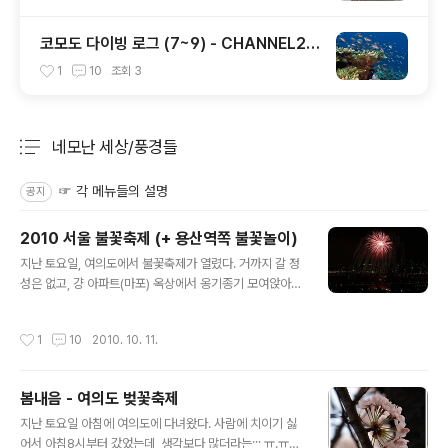
코모도 다이빙 로그 (7~9) - CHANNEL2 /
CASTLE ROCK / TATAWA BESSAL
1
10
조회
3
네모난 세상/풍경들
분류 전체보기
주요 글 목록
☞ 각 메뉴들의 설명
공지
2010 서울 불꽃축제 (+ 용산역쪽 불꽃놀이)
글 내용
지난 토요일, 여의도에서 불꽃축제가 열렸다. 거까지 갈 정
성은 없고, 걍 아파트(마포) 옥상에서 옹기종기 모여앉아서
관람하는 것으로 만족을... ^^ 작년엔 신종플루때문에 안 했
고, 재작년에는 서울에 없어서 못 보다가, 오랫만에 밤 사진
작성시간
1
10
2010. 10. 11.
을 찍다보니, 노이즈리덕션 켜는걸 깜박해서 불꽃 외에도
파랑, 빨강 점들이 같이 출현을;;;; ㅎㅎㅎ 자아~ 그럼 사진
올라갑니다~ (스크롤 압박 주의~ㅋ) 전부 3타임, 중간중간
봄내음 - 여의도 벚꽃축제
10분정도씩 쉬며 터뜨렸는데, 두번째와 세번째 타임 중간
글 내용
에 용산역쪽에서도 동시에 불꽃놀이를 하는 덕에 양쪽으로
지난 토요일 아침에 여의도에 다녀왔다. 사람에 치이기 싫
구경을 했다는... ㅋㅋㅋ 아래 5장은 용산역쪽 불꽃 모습,
어서 아침8시부터 갔었는데, 생각보다 많더라는;;; ㅠ.ㅠ