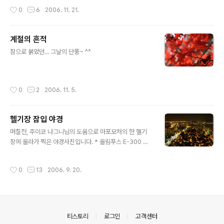
작성시간
0
6
2006. 11. 21.
계절의 흔적
글 내용
참으로 붉었던... 그날의 단풍~ ^^
작성시간
0
2
2006. 11. 5.
헬기장 잠입 야경
글 내용
며칠전, 주이코 나그니님의 도움으로 마포모처의 한 헬기
장에 올라가 찍은 야경사진입니다. * 올림푸스 E-300 + 1
4-54 mm
작성시간
0
13
2006. 9. 20.
의안내
티스토리
로그인
고객센터