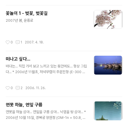
꽃놀이 1 - 벚꽃, 벚꽃길
글 내용
2007년 봄, 윤중로
작성시간
0
1
2007. 4. 18.
떠나고 싶다...
글 내용
바다는... 직접 가서 보고 느끼고 있는 동안에도... 항상 그립
다... * 2006년 11월초, 저녁무렵의 주문진항 (E-300 +
14-54 mm)
작성시간
0
2
2006. 11. 26.
연못 하늘, 연잎 구름
글 내용
연못을 하늘 삼아... 연잎을 구름 삼아... 낙엽을 땅 삼아... *
2006년 10월 15일, 경복궁 향원정 (OM-1n + 50.8, 두
번째 롤)