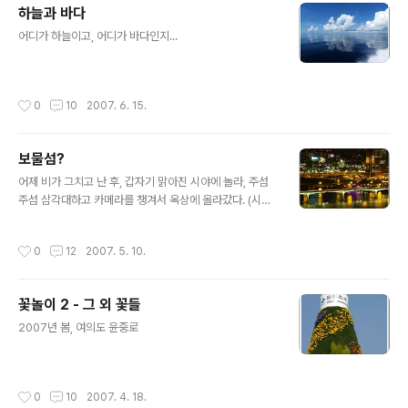
하늘과 바다
글 내용
어디가 하늘이고, 어디가 바다인지...
작성시간
0
10
2007. 6. 15.
보물섬?
글 내용
어제 비가 그치고 난 후, 갑자기 맑아진 시야에 놀라, 주섬
주섬 삼각대하고 카메라를 챙겨서 옥상에 올라갔다. (시커
먼 사람 둘이 비상엘리베이터 타구 올라가는걸 보고, 경비
아즈씨들이 같이 따라 올라 오시긴 했지만~ ㅋㅋ) 정말 맑
작성시간
0
12
2007. 5. 10.
았다... 군데군데 바쁘게 움직이던 구름과, 탁 트인 시야...
와우~!! 망원렌즈로 땡겨서 파인더를 보니, 건너편 여의도
63빌딩 언저리가... 마치... 보물섬에 온 듯, 온통 금빛 천지
꽃놀이 2 - 그 외 꽃들
~ ^^ 그른데 엄청 추웠;;;;;; 손과 발이 얼어붙기 시작해서,
글 내용
나중엔 온몸이... ㄷㄷㄷ
2007년 봄, 여의도 윤중로
작성시간
0
10
2007. 4. 18.