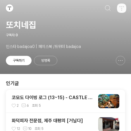
검색하기
티스토리
또치네집
구독자
0
인스타 badajoa0 | 페이스북 /트위터 badajoa
구독하기
방명록
신고하기 레이어
열기
인기글
코모도 다이빙 로그 (13~15) - CASTLE R
OCK / CRYSTAL ROCK / KARANG MA
2
6
조회
5
KASSER
화덕피자 전문점, 제주 대평의 [거닐다]
12
10
조회
5