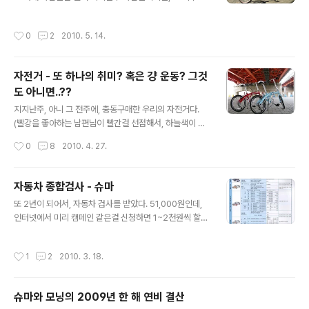
어린이날, 어버이날도 떼달리기를 했으니... 재미들린거 맞
다;; ㅎㅎㅎ 이날 마포대교에서 출발해서 한강대교에서 둘
작성시간
0
2
2010. 5. 14.
더 합류 후, 잠수교를 건너, 반포로가서 반포치킨 먹고(봉창
아~ 잘 먹었다~ ㅋㅋ), 여의도를 거처 마포대교를 넘어오
는... 일정이었다. 물론, 마포에와선 오내쏜가서 실컷 먹었
자전거 - 또 하나의 취미? 혹은 걍 운동? 그것
지~ ㅎㅎㅎ 참고로;;; 5/5 어린이날에는 반포대교부터 강
도 아니면..??
남쪽으로 잠실대교 왕복 후 반포 시민공원에서 굽네치킨으
글 내용
로 마무리~ ㅋㅋㅋ 5/8 어버이날에는 올림픽대교에서 강
지지난주, 아니 그 전주에, 충동구매한 우리의 자전거다.
남쪽으로 쭈욱 가다가 잠수교 건너 강 북쪽으로 마포까지;;;
(빨강을 좋아하는 남편님이 빨간걸 선점해서, 하늘색이 또
잠실대교 아래에서 꼬마핫도그(새댁~ 잘 먹었수~ㅋ)를, 한
치꺼~ ^^) '하는 것도 많다'고 생각하시는 분들이 더 많겠
작성시간
0
8
2010. 4. 27.
남대교 아래에서 ..
지만... 늘어나는 뱃살을 핑계(로만) 삼아, 충.동.구.매.한거
맞다;; ㅋㅋㅋ 훗~ 저 자전거들만 사면 바로 운동이 시작될
거라곤 기대 안했다. 헬멧과 안전용구들이 물론 더 들어갈
자동차 종합검사 - 슈마
거고, 그 외 자잘한 악세서리들도 들어갈거니까;;; ㅎ 그래
글 내용
또 2년이 되어서, 자동차 검사를 받았다. 51,000원인데,
서 지른 것들은... 헬멧, 장갑, 후방등, 딸랑이, 기어오일, 펑
인터넷에서 미리 캠페인 같은걸 신청하면 1~2천원씩 할인
크패치 용품, 스페어타이어 튜브, 펌프... 등 꼭 사야겠다고
도 된다. ^^ 결과는 뭐~ 가뿐하게 통과다~ ㅎㅎㅎ (중간에
했던 것들과, 그 외에 재미를 느낄수 있다는 속도계와, 첫날
계기판을 한번 바꿔서, 실주행거리는 저기에 6만키로를 더
탈때 계속 눈물을 흘리며 다닌 탓에 고글도 추가~ㅋ 마스
작성시간
1
2
2010. 3. 18.
하면 됨) 요건 뒷장에 있던 설명 들~ ^^ 요건 추가로 주신
크로는 집에 있던 버프를 대신 쓰고 있고, 옷은... ..
것 (빨간 동그라미는 내가 친거 아님~ ㅋㅋ)
슈마와 모닝의 2009년 한 해 연비 결산
글 내용