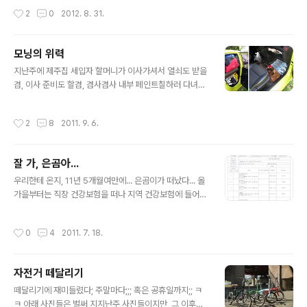
까, 주차하는 동안 '장'시간 녹화가 안 되는 경우는 있을지
견... 2009년 7월말에 네개 다 넥센으로 달고 차가 나와
작성시간
2
0
2012. 8. 31.
몰라..
서, 2009년 12월 31일(30일?)에 앞쪽 두개만 한국타이
어 옵티모로 갈았는데, 2012년 8월 31일에 앞쪽 두개를
한국타이어 앙프랑에코로 교환한거~ (뒤쪽은 아직도 넥센)
모닝의 위력
2009년에 교환할때만해도, 워낙 특이한 사이즈(175/50
글 내용
지난주에 제주집 세입자 할머니가 이사가셔서 열쇠도 받을
R15)라... 금호에선 그 사이즈가 아예 안 나와서, 넥센 아니
겸, 이사 준비도 할겸, 겸사겸사 내부 페인트칠하러 다녀왔
면 한국타이어 뿐이고, 그나마 한국타이어에선 옵티모 하
는데, 아래는 그때 싣고 간 짐들이다... 모닝에... ㅋㅋㅋ 큰
나뿐이라 모델 선택의 여지가 없었는데, 지금은 알아보니
거부터 따지자면, 아이스박스, 선풍기, 진공청소기, 공구박
옵티모 외에도 앙프랑에코라는 모델이 더 생겼단다. 아마
작성시간
2
8
2011. 9. 6.
스, 전동드릴, 직소, 톱, 망치, 디지털도어락, 샤워대+욕실
도 모닝뿐 아니라 레이도 같은 사이즈를 쓰다보니 선택의
용품들, 각종 안전보호장구 및 공구류, 릴선, 작업용장화 2
폭이 약간은 생긴듯..
개, 해충퇴치용 연막탄3통, 모기향 2통, 담요 2개, 방석 2
잘 가, 은곰아...
개, 옷, 수건들, 큰샴푸, 큰바디샴푸, 비누, 치약, 치솔 등과,
글 내용
캠핑용품들로는... 텐트(티에라5), 모기장텐트, 자충매트 4
우리한테 온지, 11년 5개월여만에... 은곰이가 떠났다... 올
개, 그냥매트 3개, 야전침대(고콧) 2개, 침낭 2개, 키친테
가을부터는 직장 건강보험을 떠나 지역 건강보험에 들어가
이블, 사이드테이블 2개, 롤테이블, 바베큐의자 2개, 부식
야하는데, 10년 넘은 1500cc급 소형차인 은곰이를 가지
박스, 코펠세트(통삼중), 원버너, 휴대용 가스..
고 있을때와, 2년밖에 안된 1000cc급 모닝을 가지고 있
작성시간
0
4
2011. 7. 18.
을때의 지역 건강보험 차이가 커서... 부득이하게 너를 보내
게 되었구나... 미안하다... 우리하고 있는 동안 더 아껴주지
못해서... 이젠 해외 어딘가에서 더 좋은 주인 만나 신나게
자전거 떼달리기
또 달리겠지... 또 다른 너의 활약을 맘 속으로나마 빌어줄
글 내용
께... 아듀, 은곰아... ㅡ,.ㅜ
떼달리기에 재미들렸다; 주말마다;;; 혹은 공휴일까지;; ㅋ
ㅋ 아래 사진들은 벌써 지지난주 사진들이지만, 그 이후에