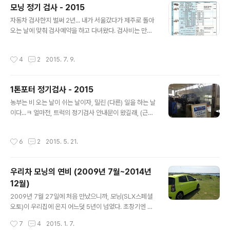
모닝 정기 검사 - 2015
월 680 54.204 12.55 3월 673 55.935 12.03 4월 6
글 내용
72 55.004 12.22 5월 712 57.812 12.32 6월 680 5
자동차 검사한지 벌써 2년... 내가 서울갔다가 제주로 돌아
8.992 11.53 7월 636 56.174 11.32 8월 984 83.96
오는 날에 맞춰 검사예약을 하고 다녀왔다. 검사비는 만삼
6 11.72 9월 963 81.741 11.78 1..
천여원이고 그 결과는 아래에... 뭐, 결론은... 별 이상없고,
2년 더 (검사 걱정없이) 타도 된다는? ㅋㅋㅋㅋㅋ
작성시간
4
2
2015. 7. 9.
1톤포터 정기검사 - 2015
글 내용
농부는 비 오는 날이 쉬는 날이자, 밀린 (다른) 일을 하는 날
이다...ㅋ 얼마전, 트럭의 정기검사 안내문이 왔길래, (근처
의 공업사에 맡겨도 되겠지만) 제주시에서 할 이런저런 일
들을 몰아서 직접 다녀오기로 하고 비가 예보되어있던 5월
작성시간
6
2
2015. 5. 21.
11에 예약을 하고 다녀왔다. 그런데... 남들도 비슷한 생각
을 해서였을까? 10시쯤 도착했는데, 건물을 빙 돌아서 있
는 엄청난 자동차들의 줄이 우리를 기다리고 있었;;; ㅠ.ㅠ 1
우리차 모닝의 연비 (2009년 7월~2014년
시간반쯤을 기다려서 우리 차례가 되었고~ㅋ 검사는 일사
12월)
천리로 진행~ 다행히 점심시간에 걸리지않고, 별다른 문제
글 내용
없이 잘 끝났다~ 화물차는 1년에 한번씩 검사해야 한다니,
2009년 7월 27일에 처음 만났으니까, 모닝(SLX스페셜
내년에 또 안내문이 올때까지는 별 걱정 없이 타고 다녀도
오토)이 우리집에 온지 어느덧 5년이 넘었다. 초창기엔 슈
될 듯~ ^^
마도 같이 있어서 서브카 개념으로 있다가 제주로 내려오
작성시간
7
4
2015. 1. 7.
면서 슈마를 처분했으니, 모닝은 제주에서 쭈욱~ 우리의