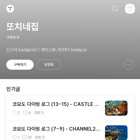
검색하기
티스토리
또치네집
구독자
0
인스타 badajoa0 | 페이스북 /트위터 badajoa
구독하기
방명록
신고하기 레이어
열기
인기글
코모도 다이빙 로그 (13~15) - CASTLE R
OCK / CRYSTAL ROCK / KARANG MA
2
6
조회
5
KASSER
코모도 다이빙 로그 (7~9) - CHANNEL2 /
CASTLE ROCK / TATAWA BESSAL
1
10
조회
3