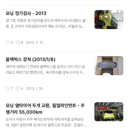
발이 되어주었던, 우리집의 보물이다. ^^;;; 때로는 화물차
로 때로는 승용차로 (가끔은 캠핑카로? 응??) 톡톡히 제 할
모닝 정기검사 - 2013
일을 해 내는 모닝의 연비를 결산했다. (매번 주유할때마다
글 내용
엊그제, 자동차 정기검사를 받으러 제주시에 다녀왔다. 물
주행거리/주유량/주유소 등을 차계부에 적어 놓는데, 그걸
론, 집 근처의 지정공업사에서 해도 되지만... 서울에 있을
정리한 것~ㅎ) 사실은 새해맞이 기념으로 2014년 결산을
때부터 (엘란트라/세피아/슈마 등등을) 검사장에 직접 가서
한건데, 블로그를 찾아보니 모닝 연비는 한번도 올린적이
하던게 버릇이 되서뤼.. ㅋㅋㅋ 모닝으로는 첫 정기검사...
없어서... 기록차원에서 다~ 올려본다~ㅋ (2012년 우도로
작성시간
3
8
2013. 7. 12.
검사장에 도착 후, 용언니는 마리를 데리고 근처로 산책을
캠핑갔을때의 모닝) * 2014년 연비 기간 주행거리 (km)
갔고, 그 사이 나는 사무실(?)에서 검사수수료 15,000원
주유량 (..
을 내고, 검사장으로 차를 몰고 들어갔다. 검사장에 도착하
블랙박스 장착 (2013/1/8)
니, 검사는 직원들한테 맡기고, 난 대기실에 들어가 기다리
글 내용
란다. 그 이후 직원분들에 의해 일사천리로 진행되는 검사
제주에 내려오기 전부터 블랙박스를 달려고 이리 저리 알
~ ^^ 가만보니, 대기실에 위에 달려있는 몇개의 모니터에
아보고 벼르기만 했었는데... 육지투어를 앞두고서야 지를
검사 결과들이 보인다. 단순히 CCTV 정도인줄만 알았는
수 있었다~ㅋ 2채널을 사고싶었지만, ㅎㄷㄷ한 가격에 주
데... 지금 진행되고 있는 차의 검사 진행 및 결과도 같이 보
춤하고... 1채널로 고르는 대신, 지금 네비하고 원활한 연계
작성시간
7
4
2013. 1. 10.
여주는 거였;..
를 위해 네비와 같은 메이커로 골랐다. 그나마 작은 크기...
^^;;;; 장착 위치는... 앞쪽 룸미러 뒤~ 바로 요기~! ㅎ 네비
와 연결을 했더니, 화면으로도 잘 보인다~ ㅋㅋㅋ 집에선
모닝 앞타이어 두개 교환, 휠얼라인먼트 - 주
거의 쓸일이 없을거 같지만, 운행중에는 필요한 듯 싶고, 타
행거리 55,000km
지에선 더 유용할 듯 싶어서 장착한거라서... 일단 '상시'전
글 내용
원에 연결해 놓았다. 이 제품엔 배터리 전압체크 기능이 있
요사이 바람이 자꾸 빠지는듯하여 어제 바퀴를 살펴보는
어서, 전압이 어느정도 아래로 내려가면 자동으로 멈추니
데, 어랏? 운전석쪽 앞 타이어 옆쪽으로 쪼로로~ 균열이 발