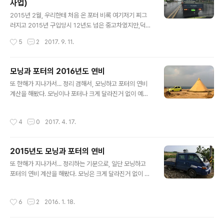
사업)
수로 고고~~ 여수까지 가서 서대회를 못 먹고 온게 아쉽긴
글 내용
하지만, 이번 육지나들이의 목적은 차량 구입이었으니...
2015년 2월, 우리한테 처음 온 포터 비록 여기저기 찌그
ㅜ.ㅜ 매일 새벽 1:40분에 여수에서 제주로 출발하는 골드
러지고 2015년 구입당시 12년도 넘은 중고차였지만,덕분
스텔라에 차를 싣고 우리도 타고 제주로 돌아왔다. 무려 2
이 정신없던 과수원(낙천리)의 정비도 마무리 되었고...우
작성시간
5
2
2017. 9. 11.
013년 7월생에 요렇게 생..
리한테 와서 많은 일을 해줬던, 생각만해도 든든한 차였다.
그러나...튼튼한 차지만 년식이 년식이다보니 올 초부터 여
기저기 고장이 생기고, 바꿔도 안 되는 부분도 생기고 해
모닝과 포터의 2016년도 연비
서...어찌할까 고민하던 터에, 경유차를 폐차하면 보조금을
글 내용
또 한해가 지나가서... 정리 겸해서, 모닝하고 포터의 연비
준다는 공고를 보고 도청에 가서 신청을 했다. 열흘쯤 후에
계산을 해봤다. 모닝이나 포터나 크게 달라진거 없이 예년
공문이 갈거라더니, 일주일만에 확인서가 왔고...1톤차로는
과 비슷한 정도였고, 둘 다 그리 나쁘지 않은 연비를 보였
최대금액인 165만원이 지원된다는 내용도 있었다. ^^;;; 공
다. 먼저 모닝부터~ * 2016년 연비 기간 주행거리 (km)
문을 받은 후 도에서 지정한 공업사에 차를 몰고 가서 정상
작성시간
4
0
2017. 4. 17.
주유량 (리터) 연비 (km/리터) 1월 1000 81.339 12.29
운행이 가능하다는 확인서를 받았고 ( 도청 생활환경과에
2월 951 75 12.68 3월 963 75 12.84 4월 1254 100
신청 --> 지..
12.54 5월 1233 100 12.33 6월 1512 125 12.10 7월
2015년도 모닝과 포터의 연비
1125 100 11.25 8월 1442 125 11.54 9월 860 75 11.
글 내용
47 10월 920 75 12.27 11월 1256 100 12.56 12월
또 한해가 지나가서... 정리하는 기분으로, 일단 모닝하고
636 50 12.72 2016년 13152 1081.339 12.16 200
포터의 연비 계산을 해봤다. 모닝은 크게 달라진거 없이 예
9년부..
년과 비슷한 정도였고, 작년초에 중고로 들인 포터는 덩치
에 비해선 괜찮은 연비를 보였다. (공인연비가 11정도였으
작성시간
6
2
2016. 1. 18.
니, 실제연비가 10가까이 되는건 정말 잘 나오는? ㅎㅎㅎ)
먼저 모닝부터~ * 2015년 연비 기간 주행거리 (km) 주유
량 (리터) 연비 (km/리터) 1월 1433 114.877 12.47 2