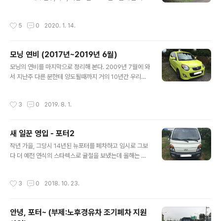
용(2015년산, 94,000km에서 인수)이다. 먼저 엑센트
위트, 현대에서 나온 최저가 엑센트의 해치백(5door) 모
작성시간
5
0
2020. 1. 14.
델로, 뒷모습만 보면 일반 엑센트와는 많이 다르고 언뜻보
면 오히려 구형 i30와 비슷하다. ^^;;; (2015년 11월산, 15
00cc미만, 휘발류, 오토미션, 현 주행거리 99,000km) 2
모닝 연비 (2017년~2019년 6월)
019년 7월부터 12월까지의 연비는 아래 표와 같다. 201
글 내용
9년-엑센트 주행거리 (km) 주유량 (l) 연비 (km/l) 7월 11
모닝의 연비를 마지막으로 정리해 본다. 2009년 7월에 와
68 90 12.98 8월 1199 90 13.32 9월 1204 90 13.3
서 지난주 다른 분한테 양도될때까지 거의 10년간 우리의
8 10월 811 61.25 13.24 11월 813 61.2..
발이 되어 전국을 누빈 고마운 차다. 다른 곳에 가서도 묵묵
히 제 역할을 하리라 믿는다. "그동안 고마웠어, 끝까지 함
작성시간
3
0
2019. 8. 1.
께하지 못해 미안해~ ㅠ.ㅠ" ​ 이전 연비 보기 2009~201
4년 https://bada.tistory.com/952 2015년 https://
bada.tistory.com/1007 2016년 https://bada.tisto
새 일꾼 영입 - 포터2
ry.com/1015 ​ * 2017년 연비 기간주행거리 (km)주유
글 내용
량 (리터)연비 (km/리터)1월299 2511.962월2146162.
작년 가을, 그당시 14년된 뉴포터를 폐차하고 임시로 그보
34613.223월9487512.644월157012512.565월2
다 더 예전 연식의 스타렉스로 귤철을 보냈는데 올해는 아
882511.526월111510011.157월..
무래도 트럭이 있어야할거 같아서 육지에 다녀왔다. 제주
의 특성상, 매물에 한계가 있어서 인터넷 검색만 열심히 해
작성시간
3
0
2018. 10. 23.
오다가 그나마 적당한 트럭 두어개로 압축/메모해서 다녀
왔다. 아침 비행기로 가서 둘러본 후 오후에 구입을 해서 배
타러 가는 길~ ㅎㅎㅎ ​목포가 좀 더 가깝지만, 목포배에는
안녕, 포터~ (부제:노후경유차 조기폐차 지원
차량이 예약마감이라급하게 여수배를 예약하고 서둘러 여