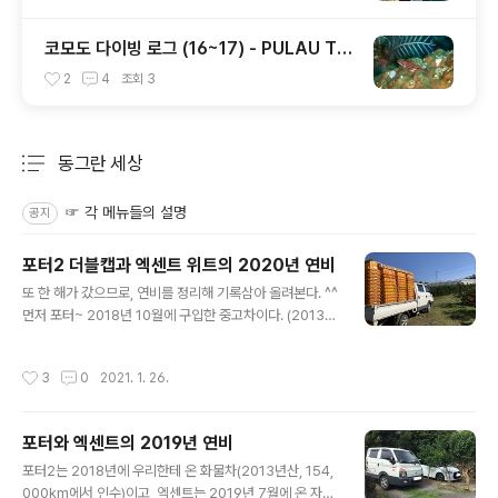
코모도 다이빙 로그 (16~17) - PULAU TE
NGAH / LONELY TREE, 그리고 마무리...
2
4
조회
3
동그란 세상
분류 전체보기
주요 글 목록
☞ 각 메뉴들의 설명
공지
포터2 더블캡과 엑센트 위트의 2020년 연비
글 내용
또 한 해가 갔으므로, 연비를 정리해 기록삼아 올려본다. ^^
먼저 포터~ 2018년 10월에 구입한 중고차이다. (2013년
7월산, 더블캡, 경유, 스틱, 현 주행거리 170,700km) 20
20년-포터2 주행거리 (km) 주유량 (l) 연비 (km/l) 1월 1
작성시간
3
0
2021. 1. 26.
056 115 9.18 2월 296 30 9.87 3월 371 40 9.28 4
월 279 30 9.30 5월 570 64 8.91 6월 271 30 9.03
7월 525 65 8.08 8월 568 70 8.11 9월 527 60 8.7
포터와 엑센트의 2019년 연비
8 10월 290 30 9.67 11월 967 95 10.18 12월 551 6
글 내용
0 9.18 1~12월 6271 689 9.10 (참고로 2019년 연비는
포터2는 2018년에 우리한테 온 화물차(2013년산, 154,
9.38km/l였고, 2018년 구입후 지금까지의 누적연비..
000km에서 인수)이고, 엑센트는 2019년 7월에 온 자가