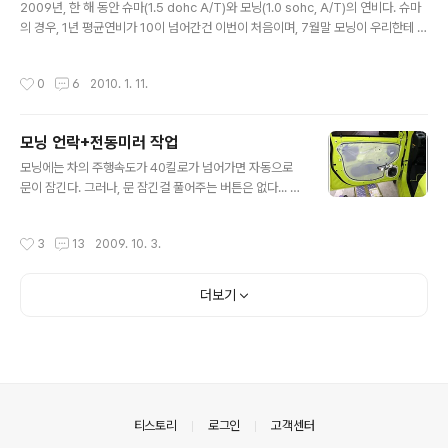
2009년, 한 해 동안 슈마(1.5 dohc A/T)와 모닝(1.0 sohc, A/T)의 연비다. 슈마
의 경우, 1년 평균연비가 10이 넘어간건 이번이 처음이며, 7월말 모닝이 우리한테 온
후 주행거리가 많이 줄었다. 모닝은 우리한테 온 후 첫 연비기록이며, 인수후부터 12
월까지만 있다. 만키로까지로 잡았던 길들이기 기간이 끝났으니, 이제 차차 연비가
작성시간
0
6
2010. 1. 11.
좀 더 좋아지길 기대해 본다~ ㅎㅎ * 2009년 (슈마) 월 거리 (km) 주유량 (l) 연비
(km/l) 1월 1710 177.340 9.64 2월 3110 297.186 10.46 3월 3066 286.25
4 10.71 4월 1959 187.084 10.47 5월 1561 151.123 10.33 6월 2171 204.
모닝 언락+전동미러 작업
802 10.60 7월 1388..
글 내용
모닝에는 차의 주행속도가 40킬로가 넘어가면 자동으로
문이 잠긴다. 그러나, 문 잠긴걸 풀어주는 버튼은 없다... 게
다가... 문 잠금장치가 문 여는 손잡이에 같이 있는 방식이
아니라, 예전 차처럼 유리창 한쪽 귀퉁이에 있어서... 문을
작성시간
3
13
2009. 10. 3.
열어주려면 몸을 살짝 틀어야 했었다... 그리고... 모닝의 사
이드미러의 미러의 각도조절은 자동이지만, 접는것은 자동
이 아니다. (이건 슈마와 같다. 즉 '전동미러'이긴하나 '전동
더보기
접이식미러'는 아니다~ ㅡ.ㅡ) 때문에, 모닝동호회에선 보
통 이 두가지를 DIY하곤 하는데, 남편도 그걸 하고팠나보
다... 순정형 스위치가 모닝동 장터에 떴을때부터 사놓자 해
서 사놓고, 정비지침서 구해서 찬찬히 (DIY)해보려 했었는
데, 서울에 저 두가지를 한번에 해주는 분('만능손'님)이 있
으..
의안내
티스토리
로그인
고객센터