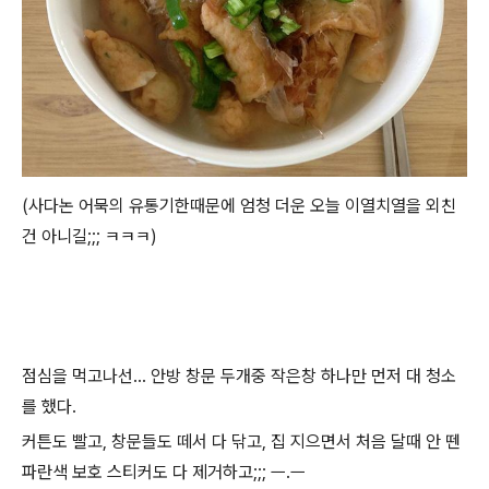
(사다논 어묵의 유통기한때문에 엄청 더운 오늘 이열치열을 외친
건 아니길;;; ㅋㅋㅋ)
점심을 먹고나선... 안방 창문 두개중 작은창 하나만 먼저 대 청소
를 했다.
커튼도 빨고, 창문들도 떼서 다 닦고, 집 지으면서 처음 달때 안 뗀
파란색 보호 스티커도 다 제거하고;;; ㅡ.ㅡ