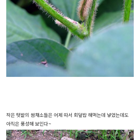
작은 텃밭의 쌈채소들은 어제 따서 회덮밥 해먹는데 넣었는데도
아직은 풍성해 보인다~