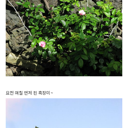
요전 며칠 먼저 핀 흑장미~