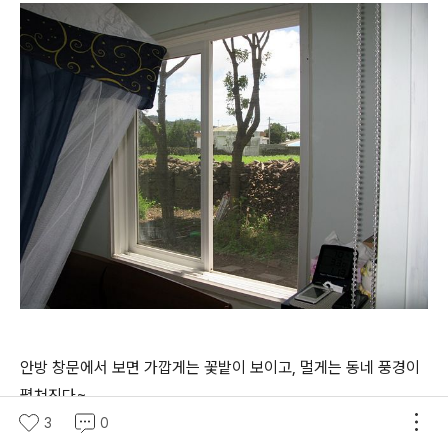
안방 창문에서 보면 가깝게는 꽃밭이 보이고, 멀게는 동네 풍경이
펼쳐진다~
3
0
참으로 평온한 풍경이... ^^