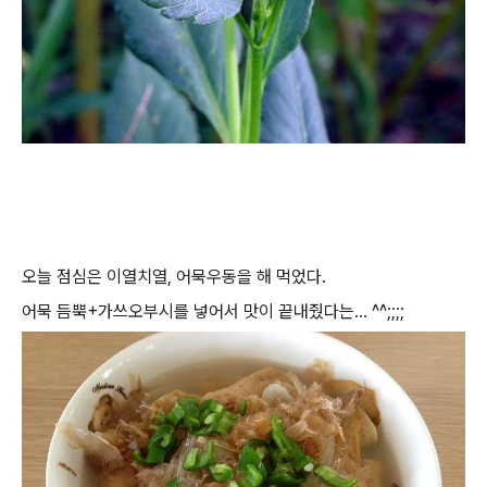
오늘 점심은 이열치열, 어묵우동을 해 먹었다.
어묵 듬뿍+가쓰오부시를 넣어서 맛이 끝내줬다는... ^^;;;;