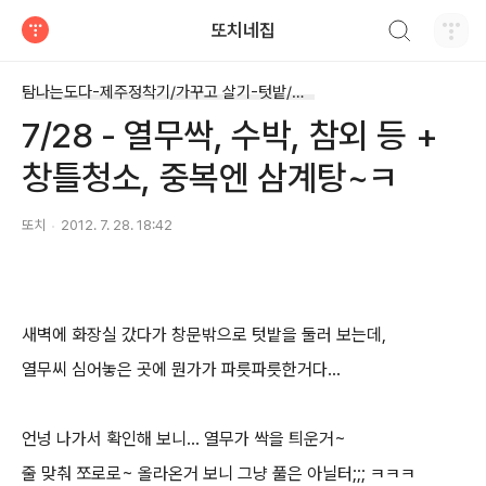
검색하기
또치네집
티스토리
탐나는도다-제주정착기/가꾸고 살기-텃밭/마당
7/28 - 열무싹, 수박, 참외 등 +
창틀청소, 중복엔 삼계탕~ㅋ
또치
2012. 7. 28. 18:42
새벽에 화장실 갔다가 창문밖으로 텃밭을 둘러 보는데,
열무씨 심어놓은 곳에 뭔가가 파릇파릇한거다...
언넝 나가서 확인해 보니... 열무가 싹을 틔운거~
줄 맞춰 쪼로로~ 올라온거 보니 그냥 풀은 아닐터;;; ㅋㅋㅋ