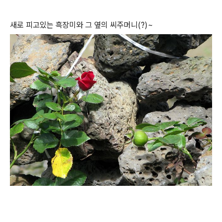
새로 피고있는 흑장미와 그 옆의 씨주머니(?)~