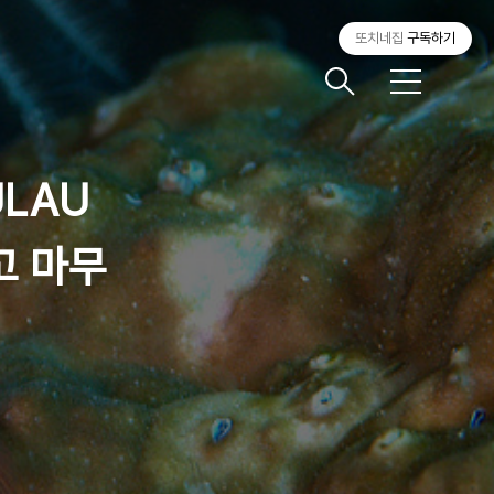
또치네집
구독하기
메
뉴
ULAU
리고 마무