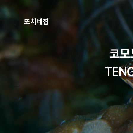
또치네집
코모도
TENG