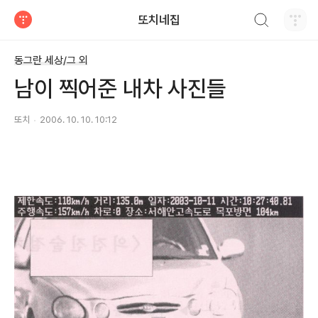
검색하기
또치네집
티스토리
동그란 세상/그 외
남이 찍어준 내차 사진들
또치
2006. 10. 10. 10:12