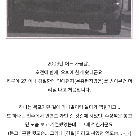
2003년 어느 가을날...
오전에 한개, 오후에 한개 왔더군요.
하루에 2장이나 경찰한테 연애편지(분홍편지였음)를 받아본건 머
리털 나고 처음입니다.
하나는 목포가던 길에 가니발이랑 놀다가 찍힌거고...
또 하나는 전주에서 안면도 가던 길 갓길에 서있던, 수상쩍은 봉고
옆 모습 보고 기절했었는데... 그때 찍힌거군요.
(봉고 : 흔한 뒷모습... 그러나 [경찰]이라고 써있던 옆모습... -_-)