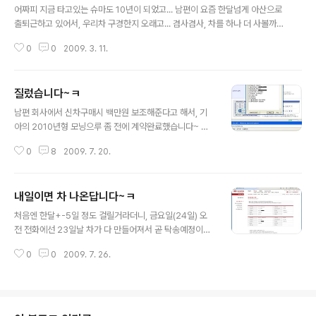
보기로 한거라;;ㅋ) 시승차는 그래도 어느 정도 기름이 넣어
어짜피 지금 타고있는 슈마도 10년이 되었고... 남편이 요즘 한달넘게 아산으로
져있는데, 받고 보니 달릴수 있는 가능한 거리가 50~60키
출퇴근하고 있어서, 우리차 구경한지 오래고... 겸사겸사, 차를 하나 더 사볼까
로밖에 안 남아있었고 (거의 없었단 이야기지~ㅋ) 반납할
해서 새 차 알아봤었다. 첫번째로 눈여겨 봤던 i30과 i30cw i30은 다 마음에
때도 비슷한 수준으로 맞추려고, 50키로 불들어온 다음 1
0
0
2009. 3. 11.
드는데 트렁크가 거의 없어 어쩌나~ 고민하던 중에 cw가 나왔다고 해서 솔찍
0여키로를 달리고 나서 3리터를 더 보충해 주었다. 느낌?
히 기대를 좀 했었다. 그러다 운좋게도, cw 시승이벤트에 당첨되서 일주일을 타
글쎄;;; 요즘차에..
봤으나, 뭔가 허전한 느낌때문에 cw는 포기~ 두번째로 포르테 가장 무난할거
질렀습니다~ㅋ
같은 차이지만, 계기판이 납량특집 같아서 ㄷㄷㄷ;;; 게다가 시계도 빨강이다;;;
글 내용
세번째로 골프... 세번째로 적었지만, 사실... 마음속엔 첫번째로 자리잡았던 차
남편 회사에서 신차구매시 백만원 보조해준다고 해서, 기
다. 가격을 600이나(?) 내려 3000만원이고, 리스로 할경우도 조건..
아의 2010년형 모닝으루 좀 전에 계약완료했습니다~ 호
호~ 색깔은 라임색, 풀옵션으루... ㅡ.ㅡv (눈에 확~띄는 형
0
8
2009. 7. 20.
광펜색? ㅎㅎㅎㅎㅎ) 기아자동차로 계약금 보내고 나니, 바
로 기아에서 문자가 오더군요~ 계약금 입금되었다고~ ㅎ
ㅎ 암튼... 오랫만에 큰걸로... 함 질렀습니다... 그나저나;;; 1
내일이면 차 나온답니다~ㅋ
0년전 슈마살때 풀옵션이 1210만원쯤이었는데, 모닝은
글 내용
경차인데도 1250만원이군요;;;; 배기량으로 봐선 다운그
처음엔 한달+-5일 정도 걸릴거라더니, 금요일(24일) 오
레이드고, 가격으로 봐선 업그레이드~ ㅡㅡ;;;;;;
전 전화에선 23일날 차가 다 만들어져서 곧 탁송예정이시
라고... 토요일이나 월요일날 받을 수 있다고... ㅎㅎ 너무 급
0
0
2009. 7. 26.
작스런 연락이라, 토요일은 이미 다른 일정이 있어서 못 받
고, 월요일에 직장서 받기로 했습니다~ 그런데 애석하게도
차의 실질적 주인인 남편님이 포항출장중이라... 낼 차 받으
면, 운전에 필요한 곳의 비닐만 떼고 가져다 집주차장에 넣
어놨다가, 출장서 돌아오시면 나머지 비닐개봉식(?)을 하