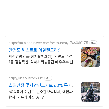
https://m.place.naver.com/restaurant/1766060175
광고
안면도 씨스트로 아일랜드리솜
박선갑명인표(참치활어초밥), 안면도 가성비
1등 점심특선! 식약처위생등급 매우우수 단
체모임, 가족모임, 룸 별도 공간 구비, 싱싱하
고 신선한 회, 리뷰로 인증된맛집
http://kkjatv.itrocks.kr
광고
스릴만점 꽃지안면도카트 60% 특가할
인 진행중!
60%특가 이벤트, 번호판보험업체, 애견과
함께, 카트레이싱, ATV.