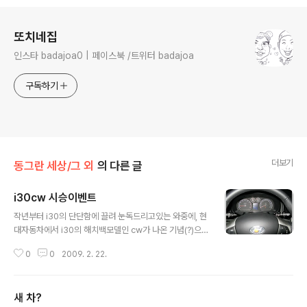
로그 정보
또치네집
인스타 badajoa0 | 페이스북 /트위터 badajoa
구독하기
더보기
동그란 세상/그 외
의 다른 글
i30cw 시승이벤트
글 내용
작년부터 i30의 단단함에 끌려 눈독드리고있는 와중에, 현
대자동차에서 i30의 해치백모델인 cw가 나온 기념(?)으
로 시승회를 한다기에 신청을 했었다. 운 좋게도, 그게 당첨
0
0
2009. 2. 22.
이되어서 2월 13일부터 일주일동안 타 볼 기회를 가졌다.
차를 금요일 저녁에 받고 나서 그 다음날(토요일), 남편이
운전해서 덕산온천에 다녀왔고, 주중엔 내가 가지고 다니
새 차?
며 출퇴근을 했다. (주말은 남편이, 주중은 내가 운전을 해
글 내용