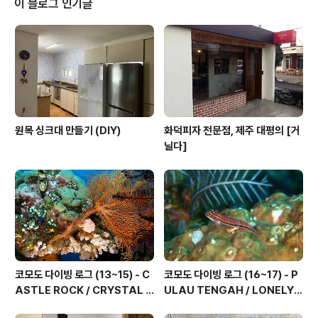
이 블로그 인기글
시기로... ㅋㅋㅋ 예상보다 훨씬 빨리 나온거라 얼떨떨하지
만... 누군가가 힘(빽?)을 써 주신것이든, 누군가가 계약했
다가 생산날짜 잡혀있는데 임박해서 취소를 했던... 빨리 받
으면 나쁠건 없으니... (뭐 출고되었다가 하자나 다른 이유
로 되돌아갔던..
원목 싱크대 만들기 (DIY)
화덕피자 전문점, 제주 대평의 [거
닐다]
코모도 다이빙 로그 (13~15) - C
코모도 다이빙 로그 (16~17) - P
ASTLE ROCK / CRYSTAL R
ULAU TENGAH / LONELY
OCK / KARANG MAKASSE
TREE, 그리고 마무리...