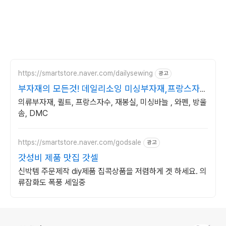
https://smartstore.naver.com/dailysewing
광고
부자재의 모든것! 데일리소잉 미싱부자재,프랑스자수
소품
의류부자재, 퀼트, 프랑스자수, 재봉실, 미싱바늘 , 와펜, 방울
솜, DMC
https://smartstore.naver.com/godsale
광고
갓성비 제품 맛집 갓셀
신박템 주문제작 diy제품 집콕상품을 저렴하게 겟 하세요. 의
류잡화도 폭풍 세일중
로그 정보