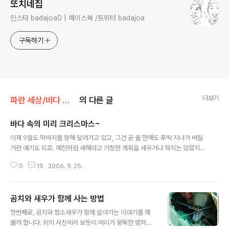
또치네집
인스타 badajoa0 | 페이스북 /트위터 badajoa
구독하기
더보기
파란 세상/바다 속 엿보기
의 다른 글
바다 속의 미리 크리스마스~
글 내용
이제 9월도 막바지를 향해 달려가고 있고, 그건 곧 올 한해도 후딱 지나가 버릴
거란 얘기도 되죠. 예전처럼 새해라고 거창한 계획을 세우거나 하지는 않았지
만, 그래도 세월이 이렇게 빠르게 흘러가는걸 느낄때마다 흠짓~놀라곤 합니다.
0
15
2006. 9. 25.
오늘 말씀드릴 내용은 시기적으로는 좀 이르면은 있지만 [크리스마스]입니다.
위 사진의 주인공은 [크리스마스트리 웜]으로 생긴것이 마치 크리스마스트리같
다고 해서 붙여진 이름입니다. 식물은 아니고, 엄지손가락 한 마디 정도 크기의
곰치와 새우가 함께 사는 방법
'웜'으로 주로 돌산호 위에 사는데 주변에 인기척이 느껴지면 구멍속으로 쏙~
글 내용
숨어버립니다. 그러다 좀 있으면 다시 나오곤 하죠. 다시 나올때의 모습은 마치
첫번째로, 곰치와 청소새우가 함께 살아가는 이야기를 해
꽃이 피는 것과 비슷하며, 무척 아름답습니다. (꽃망울 앞에 카메라 설치해놓고
볼까 합니다. 위의 사진에서 보듯이 머리가 뭉뚝한 뱀처럼