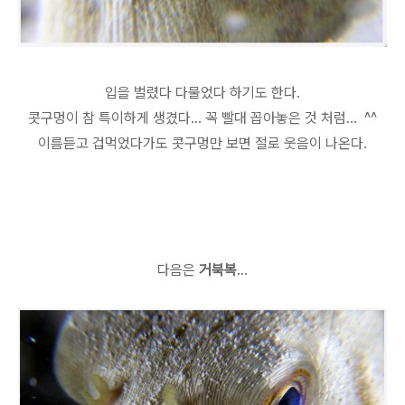
입을 벌렸다 다물었다 하기도 한다.
콧구멍이 참 특이하게 생겼다... 꼭 빨대 꼽아놓은 것 처럼... ^^
이름듣고 겁먹었다가도 콧구멍만 보면 절로 웃음이 나온다.
다음은
거북복
...