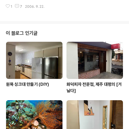
꽃이 필때까지 며칠을 ..
생긴 넘이 바로 곰치입니다. 몸이 길지만 거의 굴 속에 숨어
1
7
2006. 9. 22.
있고, 머리만 내놓죠. 이 넘이 지금 입을 벌리고 있네요. 새
우를 잡아 먹으려하는 순간일까요? 제목보고 눈치채셨겠
지만, 잡아먹는건 아닙니다. 자세히 보이지는 않지만 주변
에도 많은 새우들이 있습니다. 그러나 입 속에 있는 넘은 좀
크고 다른 것들과는 약간 다르게 생겼죠. 주변의 새우들은
이 블로그 인기글
곰치의 몸 청소를 맡고 있는 넘들이고, 입에 걸쳐서 빠르게
수염(?)를 놀리고 있는 넘이 바로 입속 청소 담당입니다. 곰
치는 입을 활짝 버려주고, 그 사이 청소새우는 입속의 찌꺼
기들을 제거해 줍니다. 곰치는 입 청소해서 좋고, 새우는 먹
을거 생겨서 좋고~ ..
원목 싱크대 만들기 (DIY)
화덕피자 전문점, 제주 대평의 [거
닐다]