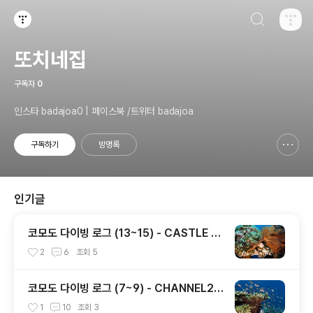
검색하기
티스토리
또치네집
구독자
0
인스타 badajoa0 | 페이스북 /트위터 badajoa
구독하기
방명록
신고하기 레이어
열기
인기글
코모도 다이빙 로그 (13~15) - CASTLE R
OCK / CRYSTAL ROCK / KARANG MA
2
6
조회
5
KASSER
코모도 다이빙 로그 (7~9) - CHANNEL2 /
CASTLE ROCK / TATAWA BESSAL
1
10
조회
3