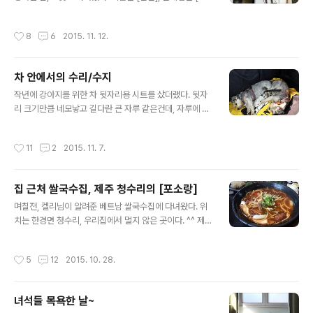
뜬 파스타와 비빔밥]이다. '달뜬'은 약간 흥분된 상태를 가
그런지 둘이 먹기에도 살짝 좁아서, 잘 배치해가며 먹어야
리키는 말인 동시에, 달이 뜬 아름다운 밤이기도 하다...고
했다. ㅋㅋㅋ 벽 한켠 메뉴판 메뉴판이 한 눈에 안 들어와서
작성시간
8
6
2015. 11. 12.
메뉴판에 적혀있다. ^^:;; 내부는 요랬고~ 메뉴는 총 4가지,
한참을 들여다 봤는데, 2인분 가격이 떡볶이치곤 고가인 2
3종류의 파스타와 비빔밥 하나이다. 4명이서 갔지만, 파스
3,000원..
타집에선 파스타를 먹어야겠기에 파스타만 시켰다. (비빔
차 안에서의 수리/수지
밥은 다음에 먹어보기로~ ^^*) 아래는 제주한치 올리브 파
글 내용
스타. 다른 소스가 들어간게 아닌 오일만 들어간건데도 느
작년에 강아지를 위한 차 뒷자리용 시트를 샀더랬다. 뒷자
끼하지 않고 담백했고, 한치 본연의 맛을 느낄 수 있어서 좋
리 크기만큼 네모낳고 길다란 큰 자루 같은건데, 자루에 앞
았다. 물론 가끔 씹히는 브로콜리 식감도 훌륭~ 요건 제주
뒤로 두개씩 줄이 달려있어서, 그걸 앞/뒤자리 헤드레스트
항정살 토마토 파스타 표고나 돼지고기 씹히는 맛도 좋았
총4군데에 걸어주면 전체적으로 자루 모양으로 유지되
작성시간
11
2
2015. 11. 7.
고, 전체적인 ..
는... 그런 시트다. (사람이 앉았을때 발을 놓는 부분도 가려
져 있어서, 녀석들이 졸다가 굴러떨어질 일도 없다) 중간에
안전벨트를 꼽을 수 있게 조금 열을 수 있게 찍찍이로 되어
집 근처 쌀국수집, 제주 청수리의 [포소랑]
있는 부분도 있어서, 녀석들 어깨끈에 연결된 안전벨트를
글 내용
꼽아 놓을 수도 있다. 10월말, 낙천리 귤밭에 애들 데꼬 가
며칠전, 켈리님이 알려준 베트남 쌀국수집에 다녀왔다. 위
던 날도 그 시트를 설치하고 갔는데, 모닝 뒷자리는 안전벨
치는 한경면 청수리, 우리집에서 멀지 않은 곳이다. ^^ 제일
트 꼽는데가 두군데 밖에 없어서, 마리는 내가 안고 가고 녀
먼저 차가 나오고, 메뉴판은 테이블마다 있으니, 그걸 보고
석들만 뒤에 남았다. 처음엔 앉아서 가다가, (시트 재질이
주문하면 된다. 쌀국수는 토핑에 따라 메뉴가 달랐지만, 국
작성시간
5
12
2015. 10. 28.
방수천이라 땀나면 불편..
물은 물론 토핑까지 다 소고기가 기본이어서 더 맘에 들었
던? ㅋㅋㅋㅋㅋ 메뉴에는 월남쌈도 있고, 쌀국수, 볶음면,
볶음밥 등이 있었는데, 이날 목적은 쌀국수였던지라, 다들
녀석들 목욕한 날~
쌀국수만 시켰다~ ㅋ 고수 등 쌀국수에 넣어서 먹을 수 잇
글 내용