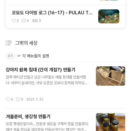
코모도 다이빙 로그 (16~17) - PULAU TE
NGAH / LONELY TREE, 그리고 마무리...
2
4
조회
3
그밖의 세상
분류 전체보기
주요 글 목록
☞ 각 메뉴들의 설명
공지
강아지 원목 침대 (간이 개집?) 만들기
글 내용
원목 파티션 만들고 남은 나무들도 애들 침대를 만들어줬
다. 아무리 실내지만, 사방 오픈된 곳보다 집처럼 막혀있는
걸 편안해 하는 녀석들이다보니, 전체적으로 프레임을 만
들어서 윗부분에 지붕겸 천을 덮어줄 생각으로 만든거라
작성시간
6
0
2021. 1. 31.
언뜻보면 침대가 아닌 집 같기도 하다~ㅋ 뭐, 명칭이야 어
떻든, 애들이 누워자는 곳이니 침대라고 할 수도 있고, 들어
가 자는 곳이니 집이라고 볼 수도 있겠다. 대략 생김새는 이
겨울준비, 생강청 만들기
렇다. 바닥쪽만 나무를 연결해서 판처럼 되어있고, 나머지
글 내용
부분은 프레임만 있는 형식이다. 첫날은 우선 바닥나무판
요즘 햇생강철이라... 친환경 생강을 구해서 청을 만들었다.
위에는 애들이 쓰던 방석을 깔아줬고, 3개를 나란히 두긴
매년 겨울 준비로 생강청을 만들어 먹기는 했지만, 작년까