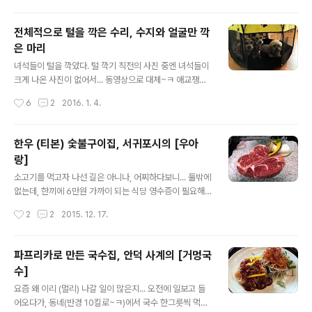
고, 마리(엄마)와 수수(아빠)가 바깥에 자리를 잡았다. (마
리랑 수수가 어찌나 불쌍해 뵈는지;;; ㅋㅋㅋ) 돌이는 평소
전체적으로 털을 깍은 수리, 수지와 얼굴만 깍
에는 집안에 가져다 놓은 자기 방석위에 머물다가, 용언니
은 마리
만 자리에서 일어나면 그자리로 폴짝~ㅎㅎㅎ (화장실에서
글 내용
배변을 해결하는 돌이는 하루에 한번정도만 나가서 바깥
녀석들이 털을 깍았다. 털 깍기 직전의 사진 중엔 녀석들이
바람을 쏘였다) 아웅다웅하면서도, 어느순간 곁에 머무는...
크게 나온 사진이 없어서... 동영상으로 대체~ㅋ 애교쟁이
^^ (왼쪽이 마리, 오른쪽이 수수) (이 시간, 수리하고 수지
엄마(마리)와 무덤덤한 딸(수리) 털을 깍고 난 다음날의 녀
작성시간
6
2
2016. 1. 4.
는 자..
석들 모습~ 그런데... 날씨가 계속 따뜻하다가, 하필 털 깍
은 다음날 바로 추워져서... 수수 엄마가 만들어 놓고 마무
리만 못 하고 있던 옷들을 가져다가 서둘러 마무리 해 입혔
한우 (티본) 숯불구이집, 서귀포시의 [우아
다. 그 와중에 햇볕을 쪼인다고 앉아있던 수리~ㅎㅎㅎ 단
랑]
추달고 입혀보고, 아래쪽 단추 자리 보고 하느라 불려와서
글 내용
는 이렇게;;; ㅋ (마리 옷은 원래 있었던 거고) 수리랑 수지
소고기를 먹고자 나선 길은 아니나, 어찌하다보니... 둘밖에
옷 완성~ㅋ 수지는 여기저기 돌아다니느라 바쁘고~ 마리
없는데, 한끼에 6만원 가까이 되는 식당 영수증이 필요해
랑 수리만 자리잡고 저렇게... ㅋㅋㅋ 펑퍼짐~하게 앉는건
서 들어간 한우집~ '불고기' 간판을 보고 들어갔는데, 그건
작성시간
2
2
2015. 12. 17.
수리만의 매력? ㅎㅎㅎ 돌아다니느라 바쁜 수지(파란 목
점심메뉴;;; 할수없이 되는걸 찾다가, 500그람에 87,000
줄), 어리둥절 ..
원이나 하는 티본 구이를 시켰다. (한우집에 티본이 있다는
건 생소한 일이지만, 그건 소고깃집에 자주가는 편은 아니
파프리카로 만든 국수집, 안덕 사계의 [거멍국
었으니 우리가 몰라서 그랬다 치고~ㅋ) 주문을 하고나니,
수]
숯불이 들어오고, 연이어 나온 수행반찬들~ 난 소고기라
글 내용
할지라도 빨간 고기 (= 덜익거나 안 익은 고기)는 못 먹는
요즘 왜 이리 (멀리) 나갈 일이 많은지... 오전에 일보고 들
데... 수행반찬인데도 육회에 육사시미(?)에... 우어;;;; 용언
어오다가, 동네(반경 10킬로~ㅋ)에서 국수 한그릇씩 먹고