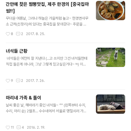
간만에 찾은 짬뽕맛집, 제주 한경의 [중국집마
러 가는 줄도 모르고 바깥구경하느라 신난 녀석들~(수리와
씸!!]
마리) 털 깍고 돌아오는 길~ ㅎㅎㅎ​(완쪽부터 수리, 수지,
글 내용
마리 순) 녀석들의 큰 일과 중 하나인 옹기종기 모여 텃밭
무더운 여름날, 그러나 하늘은 가을처럼 높고~ 한경면사무
감시하기 중~ㅋ​ 또 하나는, 무화과 나눠 먹기~ㅎ​ 매일 에
소 근처(신창리)에 있다는 중국집을 찾아갔다~ 주문을 하
어컨 켜는 시간엔 어김없이 들어와서 쉬는 녀석들, 저런 포
고 둘러보니, 창에 쪼로로 저 아이들이~ㅎㅎㅎ 내부는 대
작성시간
8
2
2017. 8. 25.
즈는 대부분..
충 이렇고~ 조금 기다리니 용언니가 주문한 잡채밥부터 나
왔다. 중국집에가면 먹어보는게 몇가지 있는데, 그 중 하나
가 잡채밥이라서... ^^;;;(양장피나 팔보채도 좋아하지만, 그
녀석들 근황
걸 시키면 술 생각 날까바... 점심이니까 일단 밥으루다가;;;
글 내용
​ 녀석들은 여전히 잘 지낸다 (...고 쓰지만 그건 녀석들한테
ㅋㅋㅋ) 불 소리가 난 조금 후에 '보양짬뽕'이 나왔다. 일단
직접 들은게 아니라, 그냥 그렇게 믿고싶은거다~ㅋ) 이날
깔끔해뵈는 외관부터 한컷 찍고 뒤적이기 시작~ ㅎ 오오~
은 더워지기전에 시원하라고 털 깍아주러 가는 길이었다.
듣던대로 전복 두마리가 통으루 들어가 있더란;;; 호호호~
아무것도 모르고 신난 녀석들~ㅋ 깍고 난 후 삐진 수리(왼
낙지도 있다는데 그건 썰어서 넣으셨나보다~하고 먹던 중,
작성시간
9
2
2017. 7. 26.
쪽)와 수지~ㅎㅎㅎ​ 맨 앞의 수리는 정말 삐진듯? ㅋ ​ 수국
바닥쪽에서 낙지 등장~ ㅎㅎㅎ 헉~ 8천원짜리 짬뽕에 전
이 한창 피어오르고 있을 때즈음, 우리집 대문 옆 모습도 잠
복 두마리와 낙..
깐;;; ^^​ 털 깍아서 삐진건 반나절만에 풀렸고,신나서 텃밭
마리네 가족 & 돌이
구석구석 뛰어다니며 (벌레 잡아먹고;;; ㅡ.ㅡ) 재미나게 잘
글 내용
논다;;; ​(아래/위 사진은 다~ 벌레들의 천적인 수리)​ 해맑게
날씨 좋은 날, 해바라기 중인 녀석들~ ^^ (왼쪽부터 수지,
신나서 뛰어오는 이 아이는 수지~ㅋㅋㅋ 잔디에 뒹굴뒹굴
수리, 마리 순) 2월초... 수수네에서 서울로 명절쇠러 가면
하는 마리를 쳐다보는 수리~​ ​ (아직 본격적으로 더워지기
서 수수와 돌이를 맡겼다. 우리집에 있는 동안... 돌이는 집
전이라) 낮에는 대부분 현관에서 뒹굴뒹굴 지내고~​..
안에서 지냈고, 수수는 녀석들과 같이 바깥에서 지냈다. 수
작성시간
11
4
2016. 2. 19.
리랑 수지가 먼저 지 아빠(수수)집에 들어가서 점령을 했