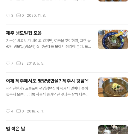
방이 좁아서, 두개는 나란히, 하나는 옆으로 돌려놓고, 편안
지는 생강을 얇게 잘라서 설탕에 재워 며칠 뒀다가 만들었
함과 안정감을 주기위해 출입구로 쓸 두군데 면만 빼고 다
다면, 이번엔 휴롬으로 짜서 즙으로 끓여서(달여서?ㅋ) 만
작성시간
3
0
2020. 11. 8.
른 면은 다 덮어주었다. 저래놓으니..
들어 봤다. 1. 설탕에 재워 만들기 (작년까지 해 먹었던 방
법) 준비물 : 생강, 설탕(생강과 같은 양), 배(혹은 배즙) 약
간 만드는 법은 간단하다. 생강을 깨끗이 씻어, 껍질을 벗겨
제주 냉모밀집 모음
서 얇게 자른 후, 동량의 설탕을 넣어 실내에 두며 틈날때마
글 내용
다 뒤적뒤적해서 설탕을 녹여서, 5일~일주일 정도 후에 냉
지금은 비록 비가 내리고 있지만, 여름을 맞이하여, 그간 들
장고에 넣으면 끝~ 주로 생강차로 먹었는데, 생강하고 액
렀던 냉모밀(냉소바) 집 몇군데를 모아서 정리해 본다. 포
하고 적당히 넣고 뜨거운 물을 부어서 마시면 된다. 이 경우
스팅 하기전에, 맛이나 분위기를 평가한 기준은 전적으로
차 말고 진저라떼 (물 대신 우유를 넣은 차)로 마시고 나면
개인적인 기준임을 미리 밝혀둔다~ ^^;;; ​1> 제주시청 근
작성시간
7
2
2018. 6. 5.
병에..
처, [오로라식품] 침시술소 간판을 그대로 놔두고 실내만
바꾼 곳으로 SNS에서 유명해진 식당인데, 맛 또한 훌륭한
곳이다. 내부모습은 깔끔하나, 테이블이 많지는 않았다. 처
이제 제주에서도 평양냉면을? 제주시 평담옥
음엔 한두가지 메뉴가 더 있었던 것 같은데, 지금은 두가지
글 내용
뿐~​냉소바 하나씩과 유부초밥 두접시(한접시에 2개)를 주
재작년인가? 모슬포에 평양냉면집이 생겨서 얼마나 좋아
문했다. 새우튀김이 하나 올려져있었지만 튀김은 그냥 나
했는지 모른다. 비록 서울서 즐겨먹던 맛과는 살짝 다른감
쁘지않은 수준이었으나, 육수가 정말 깔끔하고 시원했던
도 없지않았으나 비슷한 맛이라도 내는 집이 생긴게 어디
곳으로 기억된다. 처음 간 이후에, 그 국물맛이 생각이 나서
냐며... ㅋ 그랬는데...!! 얼마전에 제주시에도 하나 더 생겼
작성시간
4
0
2018. 6. 1.
몇번을 다시 찾아갔지..
다는 이야기를 듣고 후다닥 다녀왔다~ 이름은 평담옥, 위
치는 노형동 롯데마트 근처다. (노형동답게(?) 주차는 빡시
다;;; ㅜ.ㅜ) 식당입성~ 일단, 평양냉면 하나씩과, 수육 반접
털 깍은 날
시를 시켰는데,수육하고 냉면이 같이 나왔으면 좋았겠지
글 내용