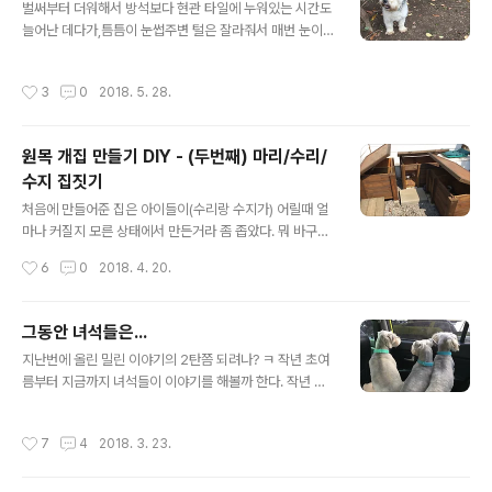
만, 냉면이 훨씬 더 일찍 나왔다.(개인적으로 냉면을 고기에
벌써부터 더워해서 방석보다 현관 타일에 누워있는 시간도
싸 먹는걸 즐겨서... ㅋㅋㅋ) ​ 육수부터 한모금 마시고나서
늘어난 데다가,틈틈이 눈썹주변 털은 잘라줘서 매번 눈이
냉면부터 흡입 시작~ 맛은 모슬포에 비하면, 군더더기가
찔리진 않겠지만, 그래도 눈 앞이 답답하긴 할거라또 길을
좀 더 빠진 깔끔한 맛이랄까? 워낙 그럴싸한 수식어를 붙일
나섰다~ ​털 깍기 며칠전, 마당에서 신난 녀석들~ (왼쪽이
작성시간
3
0
2018. 5. 28.
재주도 없고, 또 ..
수리, 뒤쪽이 마리) ​녀석들(수리/수지) 아빠인 수수네 가는
길~ ​(위에 사진속 뒷모습이 마리, 아래 사진은 왼쪽이 수지,
오른쪽이 수리) 털 깍다보면 정신없어서 중간 과정은 생
원목 개집 만들기 DIY - (두번째) 마리/수리/
략;;;ㅋ 바로 After 샷~ ​요 아이가 수리​ 뒤에 앉은 녀석 중
수지 집짓기
왼쪽이 마리, 오른쪽이 수지 아무리 털 깍는게 싫어도 이렇
글 내용
게 삐진 티를 확~ 낼 필요는 없쟈나?ㅎ 미안하다, 얘들아,
처음에 만들어준 집은 아이들이(수리랑 수지가) 어릴때 얼
사랑한다~~~ ㅋㅋㅋ (사족)털 깍고 오는 길에서만 이랬고,
마나 커질지 모른 상태에서 만든거라 좀 좁았다. 뭐 바구니
집에 도착해서 간식 하나씩 얻어먹고는 바로 풀어졌다는;;..
나 방석을 아무리 많이 놔 줘도 한군데서 바글거리며 뭉쳐
작성시간
6
0
2018. 4. 20.
있는 녀석들이지만...ㅋ(첫번째 개집만들기 : http://bada.
tistory.com/926 ) 그래서 이번엔 집을 각각 한채씩 따
로 만들어 주기로 하고 설계를 한 후,지난 2월말, 모자란 나
그동안 녀석들은...
무들을 더 사다놓고 일을 벌렸다. 일단 예전집 해체부터... ^
글 내용
지난번에 올린 밀린 이야기의 2탄쯤 되려나? ㅋ 작년 초여
^ (지붕을 먼저 분리하려다가 실패후 찍은 사진이라 지붕상
름부터 지금까지 녀석들이 이야기를 해볼까 한다. 작년 여
태가 좀;;;ㅋ) ​ 우리가 이전집을 너무 튼튼하게 만들어서 그
름은 정말 더웠다. 우리도 가만이 있어도 헉헉댈 정도로 더
런가, 해체가 생각보다 오래걸려서 반나절이 넘게 걸렸다.
웠는데 털 뒤집어 쓴 애들은 오죽하랴;;; 못 참을 정도로 더
ㅜ.ㅜ사투끝이 해체 후, 버릴 나무는 버리고, 쓸 나무는 하
작성시간
7
4
2018. 3. 23.
울때 잠깐씩 에어컨을 켰고, 그때마다 애들을 불러들여서
나씩 떼어 모아놨다가 재활용~ 베이스부터 3개 만들..
같이 쉬었다. ^^ 의자를 하나씩 꿰차고 누워서 쉬는 모습들
~ 결국 중간에 한번 털을 쫘악~ 밀어줬다.​아래는 털 깍으