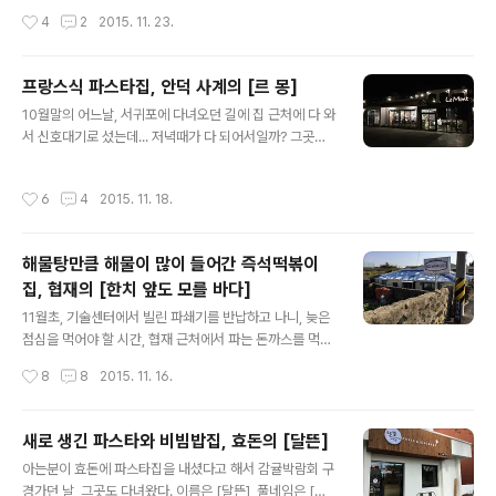
니만 신났;;; ㅡ.ㅡ 난 두툼하게 나온 이 녀석을 기다리기로
들어왔다. 사실 오가면서 몇번 봤는데, 파프리카 국수 전문
작성시간
4
2
2015. 11. 23.
~ㅋㅋㅋ (우리 기준엔) 살짝 부담스럽게시뤼... 고기를 우..
점? 그게 뭘까 하다가 호기심에 들어가 본거~ㅋ 가게 이름
은 거멍국수~ (이건 현관에 있는 테이블로, 대기실 개념 같
다) 다른 손님들이 많아서, 실내 사진은 못 찍었다~ ^^;;; 메
프랑스식 파스타집, 안덕 사계의 [르 몽]
뉴판이 바로 위에 붙어있어서 사진각도가 좀;;; ㅋㅋㅋ 용언
글 내용
10월말의 어느날, 서귀포에 다녀오던 길에 집 근처에 다 와
니는 회국수를 시켰고, 난 전복국수를 맛보고 싶었는데, 그
서 신호대기로 섰는데... 저녁때가 다 되어서일까? 그곳에
건 지금 안 된다고 해서 고기국수를 시켰다. 파프리카 국수
달려있었던 프랑스 식당의 오픈을 알리는 현수막이 우리
라는 것이 파프리카 즙으로 반죽한 국수라는 뜻인듯~ 우린
둘의 눈에 들어왔다. 한번 가볼까? 하는 생각으로 서둘러
국수를 시켰을 뿐인데, 장 그릇(3개로 나뉜 그릇)이 왜 나
작성시간
6
4
2015. 11. 18.
현수막에 써 있던 주소를 네비에 찍고 출발~ㅋ 번지수 하
오나 했더니만, 오~ 회 몇점과 문어 숙회가 반찬으로 나온
나를 잘못 찍었는지, 네비에 찍힌 주소에 가보니 허허벌
다...
판;;; 어허;;; 뭐 이런;;; ㅡ.ㅡ 포기하고 가려고 돌아 나가다
해물탕만큼 해물이 많이 들어간 즉석떡볶이
보니 저 멀리 현수막에서 봤던 글씨체의 간판 불빛이 보인
집, 협재의 [한치 앞도 모를 바다]
다. ㅎㅎㅎ 도착하고 보니 식당이 펜션 부속건물인듯, 펜션
글 내용
하고 붙어 있었다. 입구~ 내부는 이랬고~ (안쪽(오른쪽)에
11월초, 기술센터에서 빌린 파쇄기를 반납하고 나니, 늦은
도 자리가 있었는데, 거기엔 다른 손님이 있어서 못 찍고 우
점심을 먹어야 할 시간, 협재 근처에서 파는 돈까스를 먹으
리가 앉았던 쪽만;;;ㅋ) 실내에 들어와 있던 돌담+다육이들
러 갔더니 하필 화요일이 휴무... 아, 어쩔까... 하는데 길가
작성시간
8
8
2015. 11. 16.
~ 테이블 세팅..
에 나플거리던 하얀색의 즉석떡볶이 알림판이 눈에 띈다.
그래서 떡볶이라도 먹자~하고 찾아간 곳이 여기였다. 멀리
서 보고 가게이름이 '한치 바다'인줄 알았는데, 자세히 보니
새로 생긴 파스타와 비빔밥집, 효돈의 [달뜬]
'한치 앞도 모를 바다'란다. ^^ 농가주택을 개조한 집인듯
글 내용
아는분이 효돈에 파스타집을 내셨다고 해서 감귤박람회 구
사진에서 왼쪽 아래에 보이는 테이블이 2~3인용으로 우리
경가던 날, 그곳도 다녀왔다. 이름은 [달뜬], 풀네임은 [달
가 앉았던 것과 같은 크기인데, 가스렌지가 올라가 있어서