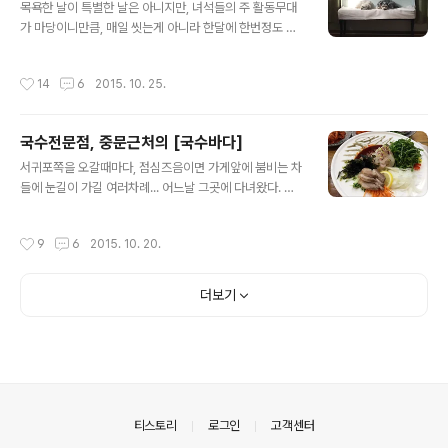
는 것들이 먼저 나오고, (사진엔 없지만 숙주도 따로 나왔
목욕한 날이 특별한 날은 아니지만, 녀석들의 주 활동무대
다) 음식이 나오기 시작~ 이건 용언니가 주문한 매콤한 버
가 마당이니만큼, 매일 씻는게 아니라 한달에 한번정도 씻
섯쇠고기 쌀국수, (매운것도 잘못먹으면서, 요즘 이상하게
는다. 그러니, 목욕이 녀석들한텐 나름대로 이벤트인 셈?
매운것이 당긴다고;;; ㅡ.ㅡ) 이건 차돌/안심 쌀국수~ 이곳
ㅎㅎㅎ 목욕순서는 항상 같은데, 마리를 젤 먼저 씻기고, 그
작성시간
14
6
2015. 10. 25.
쌀국수에 들어가..
다음 수리, 마지막으로 수지를 씻긴다. 녀석들을 다 씻기고
수건으로 털어주고나서, 마지막으로 나까지 씻고 나왔더
니, 수리랑 수지 두 녀석이 다 침대위에 올라가서 난리난리
국수전문점, 중문근처의 [국수바다]
~ ㅋㅋㅋ (지들 특기인 이불 다 뒤집어 놓고, 이리뛰고 저리
글 내용
뛰고 생 난리;;; ㅋ) 털이 아직 덜 말라서 이불 여기저기가
서귀포쪽을 오갈때마다, 점심즈음이면 가게앞에 붐비는 차
다 젖어있길래 내려오랬더니, 또 말은 잘 듣는다~ 귀연것
들에 눈길이 가길 여러차례... 어느날 그곳에 다녀왔다. 점
들~ ㅎㅎㅎ 애들이 침대위에서 난장판을 벌이는 사이, 젤
심때라 그런지 바로 들어가지 못하고 대기표를 받고 기다
먼저 씻은 마리는 젤 여유롭게 편한자리 찾아서 쉬고 있고,
렸다가 들어갔다. (실제 기다린 시간은 3~4분쯤?? 많이 기
작성시간
9
6
2015. 10. 20.
그 아래에 수지가 마..
다려야 했다면 아무리 맛있는집이라해도 기다리진 않았을
거다~ㅋ) 고기국수(7천원?)도 있고 다른 메뉴도 몇개 더
있었지만, 활어회국수가 크게 써 있길래 그거 하나 시키고,
더보기
그 아래에 바로 성게국수가 보여서 그것도 하나 시키고~
ㅋㅋㅋ (둘 다 15,000원씩, 회국수는 회가 듬뿍이고 성게
국수엔 성게알에 전복까지 들어있어서... 가격은 좀 되는
편) 드디어 나온 음식들~ 이건 회국수 그런데... 어랏? 아무
리 '회'국수지만, 국수는 워딨는겨? 따로 주는건가??하고
두리번거리다가 젓가..
의안내
티스토리
로그인
고객센터