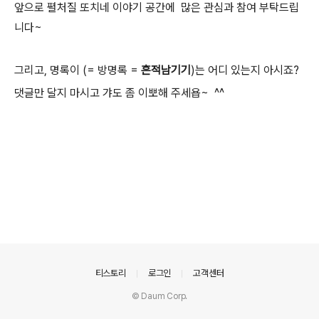
앞으로 펼처질 또치네 이야기 공간에 많은 관심과 참여 부탁드립
니다~
그리고, 명록이 (= 방명록 =
흔적남기기
)는 어디 있는지 아시죠?
댓글만 달지 마시고 갸도 좀 이뽀해 주세욥~ ^^
의안내
티스토리
로그인
고객센터
© Daum Corp.