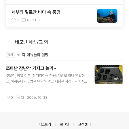
세부의 릴로안 바다 속 풍경
0
4
조회
2
네모난 세상/그 외
분류 전체보기
주요 글 목록
☞ 각 메뉴들의 설명
공지
쪼마난 장난감 가지고 놀기~
글 내용
몇달전, 정말 이쁜 (장거리이동 전용) 가방을 하나 영입하
고, 아껴두다가... 맘을 단단히 먹고 세팅을 시작~ ㅎㅎㅎ 1.
원래 생긴거... 2. 세팅 준비 완료~ 3. 퍼즐 맞추기 들어갈
것들을 스폰지위에 (종이깔고) 올려놓고 재단... 4. 재단한
작성시간
0
12
2006. 10. 28.
종이를 먼저 자르고... 5. 종이대로 스폰지도 자르고~ 6. 맞
춰보기~ 7. 완성~ ㅎㅎㅎ E-300을 비롯, 7-14, 14-54,
50, ex-25, 50-200, om-1n까지 수납 완료~ 오른쪽
위엔 혹시나 영입할지 모르는 것들(150미리? -_-)을 위해
약간의 자리는 남겨 두고... ㅋㅋㅋ 암튼 완성~~ ^^
의안내
티스토리
로그인
고객센터