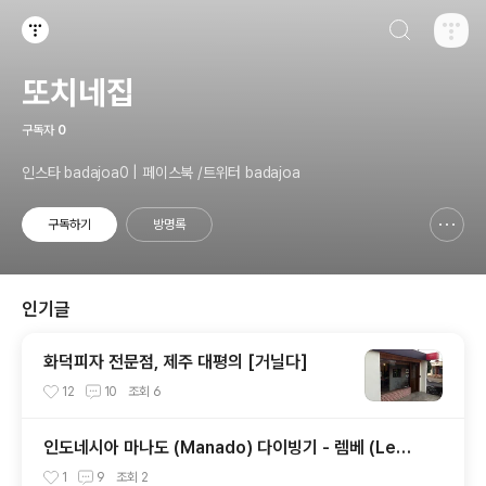
검색하기
티스토리
또치네집
구독자
0
인스타 badajoa0 | 페이스북 /트위터 badajoa
구독하기
방명록
신고하기 레이어
열기
인기글
화덕피자 전문점, 제주 대평의 [거닐다]
12
10
조회
6
인도네시아 마나도 (Manado) 다이빙기 - 렘베 (Lemb
eh), 부나켄 (Bunaken)
1
9
조회
2