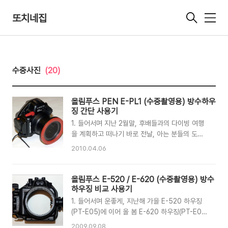
또치네집
메
뉴
수중사진
(20)
올림푸스 PEN E-PL1 (수중촬영용) 방수하우
징 간단 사용기
1. 들어서며 지난 2월말, 후배들과의 다이빙 여행
을 계획하고 떠나기 바로 전날, 아는 분들의 도움
으로 일본에서 급하게 공수된 올림푸스 PEN E-
2010.04.06
PL1용 방수하우징을 빌릴 수 있게 되었다. 원래는
5월휴가(이른 여름휴가 예정) 가기전에 나와주면
빌려가야지~하는 막연한 생각중에... 급작스럽
올림푸스 E-520 / E-620 (수중촬영용) 방수
게... 카메라는 물론 하우징에 대한 아무런 사전 정
하우징 비교 사용기
보도 없는 상태에서 빌리게 된거였다. 빌릴 당시,
1. 들어서며 운좋게, 지난해 가을 E-520 하우징
아직 출시전인 E-PL1 카메라와 14-42mm 렌즈
(PT-E05)에 이어 올 봄 E-620 하우징(PT-E06)
도 함께 빌렸는데, 9-18mm를 빌렸으면 좀 나았
을 써볼 기회가 생겼다. E-520과 E-620 하우징
2009.09.08