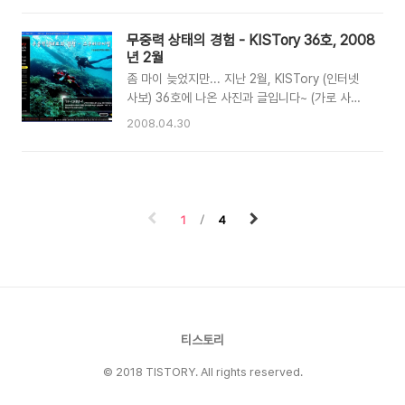
샘포로나 항구까지 가서 스피드보트를 타고 1시간
년 2월, 다시 찾을 기회가 생겼다~ (기회가 생겼다
가량 가는거다. 샘포로나 항구에서 어디로 가는 스
기보단 만들었지~ㅋ) 몇몇이 부푼마음으로 공항에
무중력 상태의 경험 - KISTory 36호, 2008
피드보트 타느냐에 따라, 시파단으로 갈지, 마블로
서 만나 나의 두번째 팔라우 여행을 함께했다. 일
년 2월
갈지, 카팔라이로 갈지, 아니면 마타킹으로 갈지가
명 '눈꺼풀 남매'인 이혜림님과 성기일님 (왼쪽부
정해졌다. 단..
좀 마이 늦었지만... 지난 2월, KISTory (인터넷
터) 항상 신혼인 유지인님, 김선준님 (왼쪽부터) 비
사보) 36호에 나온 사진과 글입니다~ (가로 사이
행기는 밤동안 팔라우로 날아갔고, 새벽녁에 도착
즈가 1011 픽셀이니, 글씨를 제대로 보시려면 클
해서 호텔에 대강 짐을 내린 후, 한두시간 자는둥
2008.04.30
릭해서 보셔요~ ^^) KISTory 36호 전부를 보시려
마는둥하고 다이빙을 나갔다. 다이빙 가는 보트 위
면
에서 한컷씩~ 첫날, 첫 다이빙은 체크다이빙으로
http://old.kist.re.kr/NewsLetter/36/frame.asp
코랄가든에 들어갔는데, 다이나믹한 팔라우바다를
기억했던 내겐 좀 밋밋한 포..
1
4
티스토리
© 2018 TISTORY. All rights reserved.