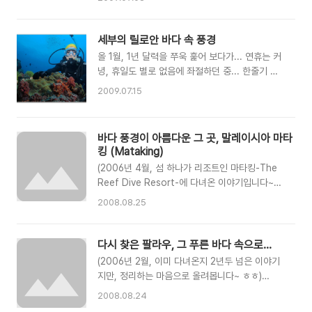
겠지만, 여행기간이 올림푸스의 큰행사와 겹쳐서
이 외형상의 큰 차이는 없어서, 사용기를 각각 하
그 렌즈까지 빌릴 수는 없었다~ ^^ 받아놓고 보니,
나씩 쓰려다가 걍 묶어서 같이 올려본다~ 지난해
포트 분리가 안 되는 형태라 참으로 난감;;; ㅡ.ㅡ
가을에는 여름휴가 대신으로 인도네시아 마나도를
세부의 릴로안 바다 속 풍경
(※ DSLR용 하우징의 경우 사용 렌즈에 따라 포트
다녀왔는데 일정이 길어서 E-520에 대한 수중사
올 1월, 1년 달력을 쭈욱 훑어 보다가... 연휴는 커
를 달리 쓰..
진 샘플은 좀 되지만, 올 봄에 다녀온 필리핀의 릴
녕, 휴일도 별로 없음에 좌절하던 중... 한줄기 빛
로안은 샌드위치휴무에 하루 더 휴가내고 급하게
으로 감지된 5월 노동절-어린이날을 낀 연휴~! 물
2009.07.15
다녀온거라 E-620의 수중 샘플 사진은 상대적으
론, 노동절이 금요일이고 어린이날이 화요일이라
로 빈약한 편이다. 또한 올봄엔, 급하게 빌려간거
서 중간에 하루는 휴가를 내야했지만, 목요일 퇴근
라 반납 일정도 촉박해서 E-620 하우징 외형사진
후 밤에 출발해서 화요일에 돌아오는 5박6일 여행
바다 풍경이 아름다운 그 곳, 말레이시아 마타
도 좀 열악하니, 여러 사정들을 감안해서 봐 주시
이 가능했다. 그때부터 장소 물색을 하고, 몇가지
킹 (Mataking)
기 바란다~ ^^ 2. 올림푸스 E-system 카메라 하
로 압축된 장소에 따라 세부행을 결정해서 비행기
우징 ..
(2006년 4월, 섬 하나가 리조트인 마타킹-The
예약을 해놓고~ㅋ (세부로 가면 두마게티, 보홀,
Reef Dive Resort-에 다녀온 이야기입니다~
모알보알, 오슬롭, 릴로안 등등이 가능하기에...
^^) 시파단 근처에 섬 하나가 리조트인 아름다운
^^) 구체적인 장소를 알아보던 중에, 인원이 하나
2008.08.25
곳이 있다고 하여, 가이아클럽에서 탐사에 나섰다.
둘 씩 늘어나서 전부 11명이나 되었다... 두마게티
정동연님 딸인 정원재님이 이번 투어에 합류하기
는 작년에 가봤고... 보홀도 몇년전에 가봤고... 모
위해 스쿠버교육을 새로 받았고, 나도 10년 넘게
다시 찾은 팔라우, 그 푸른 바다 속으로...
알보알도 가봤고... 위 포인트들이, 한번 더 가도
써오던 스쿠버장비들을 큰맘먹고 개비해, 마타킹
좋을만큼..
(2006년 2월, 이미 다녀온지 2년두 넘은 이야기
갈 날짜만 손 꼽아 기다렸다~ 자아 출발~~ 루트는
지만, 정리하는 마음으로 올려봅니다~ ㅎㅎ)
시파단과 거의 같다. 인천에서 코타키나발루로 가
2004년 6월에 다녀온 팔라우, 다녀온 후로 계속
2008.08.24
서, 국내선타고 따와우(Tawau)로 간 다음, 차로
그 푸르고 깊은 바다가 눈에 아른거리다가, 2006