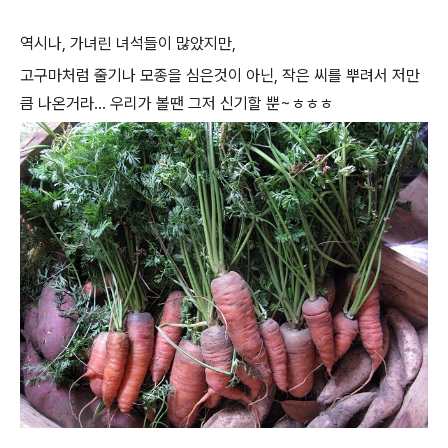
역시나, 가녀린 녀석들이 많았지만,
고구마처럼 줄기나 모종을 심은것이 아닌, 작은 씨를 뿌려서 저만
큼 나온거라... 우리가 볼땐 그저 신기할 뿐~ㅎㅎㅎ