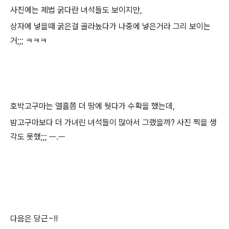
사진에는 제법 굵다란 녀석들도 보이지만,
상자에 넣을때 굵은걸 골라놌다가 나중에 넣은거라 그리 보이는
거;;; ㅋㅋㅋ
호박고구마는 열흘쯤 더 땅에 둿다가 수확을 했는데,
밤고구마보다 더 가녀린 녀석들이 많아서 그랬을까? 사진 찍을 생
각도 못했;;; ㅡ.ㅡ
다음은 당근~!!