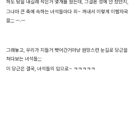
하도 탐을 내길래 작은거 몇개를 줬는데, 그걸론 성에 안 찼던지,
그나마 큰 축에 속하는 녀석들마다 죄~ 꺼내서 이렇게 이빨자국
을;;; ㅡ.ㅡ
그래놓고, 우리가 지들거 뺏어간거마냥 원망스런 눈길로 당근을
쳐다보는 녀석들;;;
이 당근은 결국, 녀석들의 입으로~ ㅋㅋㅋㅋㅋ