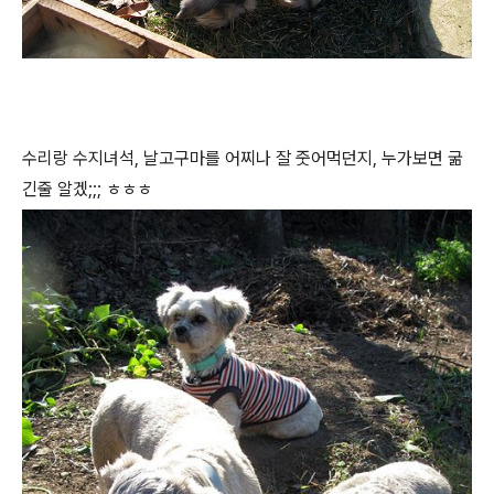
수리랑 수지녀석, 날고구마를 어찌나 잘 줏어먹던지, 누가보면 굶
긴줄 알겠;;; ㅎㅎㅎ