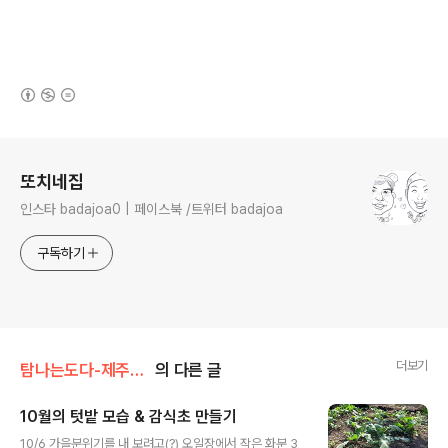
(새창열림)
로그 정보
또치네집
인스타 badajoa0 | 페이스북 /트위터 badajoa
구독하기
더보기
탐나는도다-제주정착기/가꾸고 살기-텃밭/마당
의 다른 글
10월의 텃밭 모습 & 감식초 만들기
글 내용
10/6 가을분위기를 내 보려고(?) 오일장에서 작은 화분 3