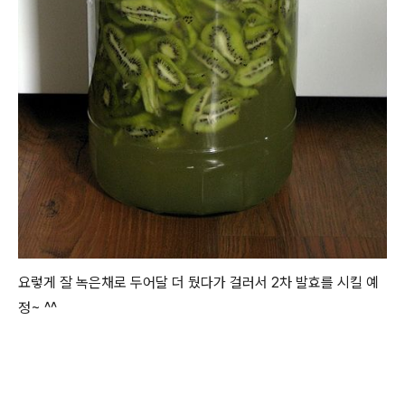
요렇게 잘 녹은채로 두어달 더 뒀다가 걸러서 2차 발효를 시킬 예
정~ ^^