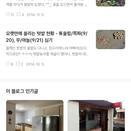
개를 사다가 꽃밭에 심었다. ^^;;; 꽃을 심으면서 돌아본 텃
밭엔... 9월에 심은 쪽파는 제법 많이 올라오는 중이고~ 무
11
4
2014. 11. 5.
는 발아율이 거의 100% ㅋㅋㅋ 이로부터 2주정도 지난 1
0/19... 쪽파는 더 무성해 졌고~ 무도 많이 자랐다~ 7월에
씨를 뿌렸던 당근은 커지는게 보인다. ↑ ↓ 당근과 당근밭
오랫만에 올리는 텃밭 현황 - 튜울립/쪽파(9/
호박고구마도 잎들이 무성하고 (땅 속에 고구마가 얼마나
있는지는 모르겠지만;;;ㅋ) 밤고구마도 잎이 빼곡하다~ㅎ
20), 무/마늘(9/21) 심기
글 내용
고구마들은 11월중순쯤 수확 예정이다. 주아를 심었던 마
올해는 짬짬히 귤밭도 다니고, 집수리하느라 바빠서(심리
늘밭에는 쪼로로~ 싹이 올라오고 있고~ 호박은 잎이 죽어
적으로만? ㅋㅋㅋ) 텃밭농사를 게을리 했더니, 텃밭에 대해
가서, 다 따다가 후숙시키는 중이다. ^^ 그리고... 올해에 처
쓴 글이 별로 없다;;;ㅎ 겨울 (텃밭)농사는 정신차려서 잘 지
음으로 시도해 보는 감식초~ 난산리 귤밭에 있는 감나무
8
2
2014. 10. 5.
어야 할텐데, 크게 하는 것도 없이 뭐가 바쁜지... 아직도 정
에..
신을 못 차려서 큰일이다;;; ㅡ.ㅡ 9/20 튜울립은 꽃이 지고
난 후 구근을 파 내서 그늘에 두었다가 9~10월에 심으면
구근이 퍼진다고 해서... 바람 잘 통하는 그늘에 보관해 두
었던 구근을 가져다가 심었다. 장소는 마당과 텃밭 사이에
이 블로그 인기글
있는 청견(귤)나무 오른쪽옆 당첨~ㅋ 전부 네군데;;; 돌로
표시는 해 두었는데... 봄에 얼마나 나올지 기대된다~ ㅎㅎ
ㅎ 두번째로;;; 쪽파... 매번 같은 방법으로 (끝을 살짝 자른
후) 심었다. 녀석들이 땅 파는걸 좋아해서... ..