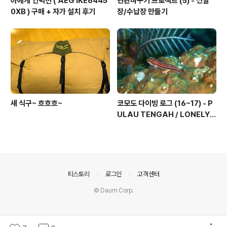
아에게 인덕션 ( AEG IKE6445
현관바꾸기 프로젝트 (5) - 신발
0XB ) 구매 + 자가 설치 후기
장/수납장 만들기
새 식구~ 흐흐흐~
코모도 다이빙 로그 (16~17) - P
ULAU TENGAH / LONELY
TREE, 그리고 마무리...
의안내
티스토리
로그인
고객센터
© Daum Corp.