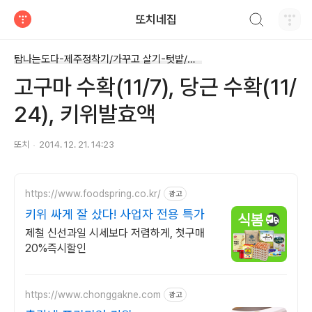
검색하기
또치네집
티스토리
탐나는도다-제주정착기/가꾸고 살기-텃밭/마당
고구마 수확(11/7), 당근 수확(11/
24), 키위발효액
또치
2014. 12. 21. 14:23
https://www.foodspring.co.kr/
광고
키위 싸게 잘 샀다! 사업자 전용 특가
제철 신선과일 시세보다 저렴하게, 첫구매
20%즉시할인
https://www.chonggakne.com
광고