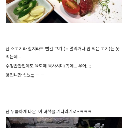
난 소고기라 할지라도 빨간 고기 (= 덜익거나 안 익은 고기)는 못
먹는데...
수행반찬인데도 육회에 육사시미(?)에... 우어;;;;
용언니만 신났;;; ㅡ.ㅡ
난 두툼하게 나온 이 녀석을 기다리기로~ㅋㅋㅋ