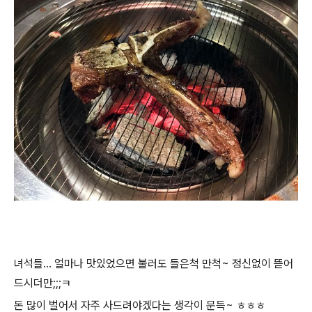
녀석들... 얼마나 맛있었으면 불러도 들은척 만척~ 정신없이 뜯어
드시더만;;;ㅋ
돈 많이 벌어서 자주 사드려야겠다는 생각이 문득~ ㅎㅎㅎ