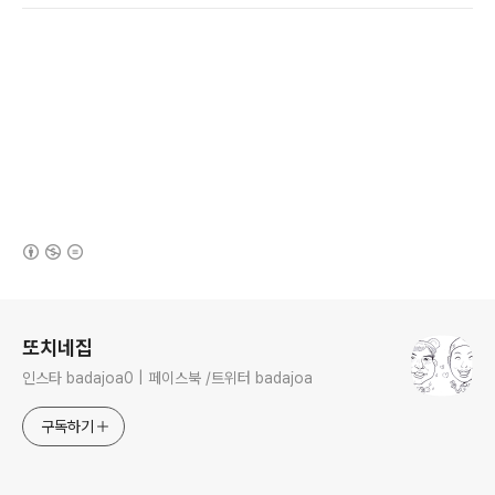
(새창열림)
로그 정보
또치네집
인스타 badajoa0 | 페이스북 /트위터 badajoa
구독하기