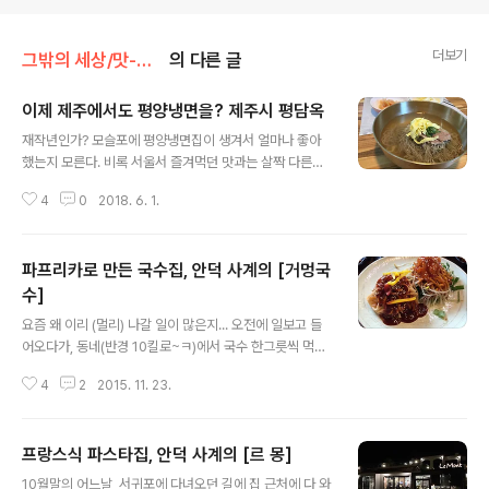
더보기
그밖의 세상/맛-사먹은것
의 다른 글
이제 제주에서도 평양냉면을? 제주시 평담옥
글 내용
재작년인가? 모슬포에 평양냉면집이 생겨서 얼마나 좋아
했는지 모른다. 비록 서울서 즐겨먹던 맛과는 살짝 다른감
도 없지않았으나 비슷한 맛이라도 내는 집이 생긴게 어디
4
0
2018. 6. 1.
냐며... ㅋ 그랬는데...!! 얼마전에 제주시에도 하나 더 생겼
다는 이야기를 듣고 후다닥 다녀왔다~ 이름은 평담옥, 위
치는 노형동 롯데마트 근처다. (노형동답게(?) 주차는 빡시
파프리카로 만든 국수집, 안덕 사계의 [거멍국
다;;; ㅜ.ㅜ) 식당입성~ 일단, 평양냉면 하나씩과, 수육 반접
시를 시켰는데,수육하고 냉면이 같이 나왔으면 좋았겠지
수]
글 내용
만, 냉면이 훨씬 더 일찍 나왔다.(개인적으로 냉면을 고기에
요즘 왜 이리 (멀리) 나갈 일이 많은지... 오전에 일보고 들
싸 먹는걸 즐겨서... ㅋㅋㅋ) ​ 육수부터 한모금 마시고나서
어오다가, 동네(반경 10킬로~ㅋ)에서 국수 한그릇씩 먹고
냉면부터 흡입 시작~ 맛은 모슬포에 비하면, 군더더기가
들어왔다. 사실 오가면서 몇번 봤는데, 파프리카 국수 전문
좀 더 빠진 깔끔한 맛이랄까? 워낙 그럴싸한 수식어를 붙일
4
2
2015. 11. 23.
점? 그게 뭘까 하다가 호기심에 들어가 본거~ㅋ 가게 이름
재주도 없고, 또 ..
은 거멍국수~ (이건 현관에 있는 테이블로, 대기실 개념 같
다) 다른 손님들이 많아서, 실내 사진은 못 찍었다~ ^^;;; 메
프랑스식 파스타집, 안덕 사계의 [르 몽]
뉴판이 바로 위에 붙어있어서 사진각도가 좀;;; ㅋㅋㅋ 용언
글 내용
니는 회국수를 시켰고, 난 전복국수를 맛보고 싶었는데, 그
10월말의 어느날, 서귀포에 다녀오던 길에 집 근처에 다 와