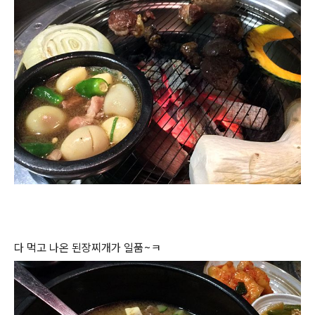
다 먹고 나온 된장찌개가 일품~ㅋ