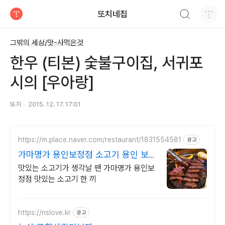
검색하기
또치네집
티스토리
그밖의 세상/맛-사먹은것
한우 (티본) 숯불구이집, 서귀포
시의 [우아랑]
또치
2015. 12. 17. 17:01
https://m.place.naver.com/restaurant/1831554581
광고
가마명가 용인보정점 소고기 용인 보정
동 맛집
맛있는 소고기가 생각날 땐 가마명가 용인보
정점 맛있는 소고기 한 끼
https://nslove.kr
광고