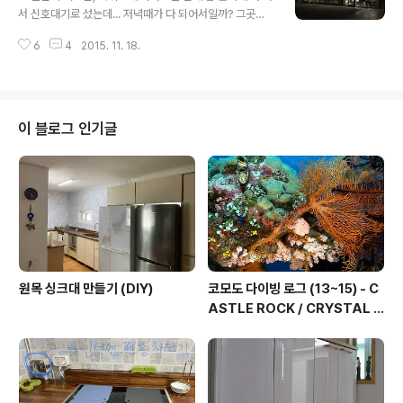
건 지금 안 된다고 해서 고기국수를 시켰다. 파프리카 국수
서 신호대기로 섰는데... 저녁때가 다 되어서일까? 그곳에
라는 것이 파프리카 즙으로 반죽한 국수라는 뜻인듯~ 우린
달려있었던 프랑스 식당의 오픈을 알리는 현수막이 우리
국수를 시켰을 뿐인데, 장 그릇(3개로 나뉜 그릇)이 왜 나
6
4
2015. 11. 18.
둘의 눈에 들어왔다. 한번 가볼까? 하는 생각으로 서둘러
오나 했더니만, 오~ 회 몇점과 문어 숙회가 반찬으로 나온
현수막에 써 있던 주소를 네비에 찍고 출발~ㅋ 번지수 하
다...
나를 잘못 찍었는지, 네비에 찍힌 주소에 가보니 허허벌
판;;; 어허;;; 뭐 이런;;; ㅡ.ㅡ 포기하고 가려고 돌아 나가다
보니 저 멀리 현수막에서 봤던 글씨체의 간판 불빛이 보인
이 블로그 인기글
다. ㅎㅎㅎ 도착하고 보니 식당이 펜션 부속건물인듯, 펜션
하고 붙어 있었다. 입구~ 내부는 이랬고~ (안쪽(오른쪽)에
도 자리가 있었는데, 거기엔 다른 손님이 있어서 못 찍고 우
리가 앉았던 쪽만;;;ㅋ) 실내에 들어와 있던 돌담+다육이들
~ 테이블 세팅..
원목 싱크대 만들기 (DIY)
코모도 다이빙 로그 (13~15) - C
ASTLE ROCK / CRYSTAL R
OCK / KARANG MAKASSE
R