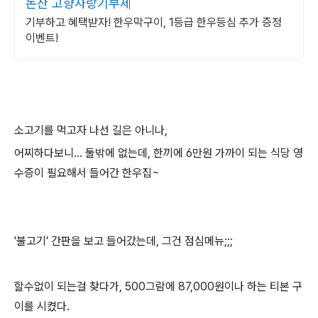
논산 고향사랑기부제
기부하고 혜택받자! 한우막구이, 1등급 한우등심 추가 증정
이벤트!
소고기를 먹고자 나선 길은 아니나,
어찌하다보니... 둘밖에 없는데, 한끼에 6만원 가까이 되는 식당 영
수증이 필요해서 들어간 한우집~
'불고기' 간판을 보고 들어갔는데, 그건 점심메뉴;;;
할수없이 되는걸 찾다가, 500그람에 87,000원이나 하는 티본 구
이를 시켰다.