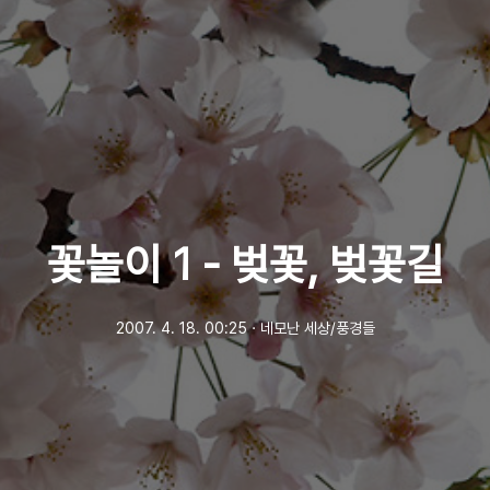
꽃놀이 1 - 벚꽃, 벚꽃길
2007. 4. 18. 00:25
ㆍ
네모난 세상/풍경들