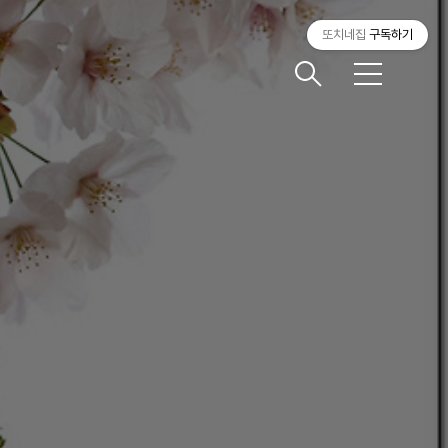
또치네집
구독하기
메
뉴