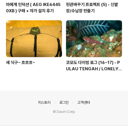
아에게 인덕션 ( AEG IKE6445
현관바꾸기 프로젝트 (5) - 신발
0XB ) 구매 + 자가 설치 후기
장/수납장 만들기
새 식구~ 흐흐흐~
코모도 다이빙 로그 (16~17) - P
ULAU TENGAH / LONELY
TREE, 그리고 마무리...
의안내
티스토리
로그인
고객센터
© Daum Corp.