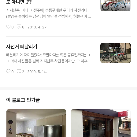
도 아니면..??
글 내용
지지난주, 아니 그 전주에, 충동구매한 우리의 자전거다.
(빨강을 좋아하는 남편님이 빨간걸 선점해서, 하늘색이 또
치꺼~ ^^) '하는 것도 많다'고 생각하시는 분들이 더 많겠
0
8
2010. 4. 27.
지만... 늘어나는 뱃살을 핑계(로만) 삼아, 충.동.구.매.한거
맞다;; ㅋㅋㅋ 훗~ 저 자전거들만 사면 바로 운동이 시작될
거라곤 기대 안했다. 헬멧과 안전용구들이 물론 더 들어갈
자전거 떼달리기
거고, 그 외 자잘한 악세서리들도 들어갈거니까;;; ㅎ 그래
글 내용
서 지른 것들은... 헬멧, 장갑, 후방등, 딸랑이, 기어오일, 펑
떼달리기에 재미들렸다; 주말마다;;; 혹은 공휴일까지;; ㅋ
크패치 용품, 스페어타이어 튜브, 펌프... 등 꼭 사야겠다고
ㅋ 아래 사진들은 벌써 지지난주 사진들이지만, 그 이후에
했던 것들과, 그 외에 재미를 느낄수 있다는 속도계와, 첫날
어린이날, 어버이날도 떼달리기를 했으니... 재미들린거 맞
탈때 계속 눈물을 흘리며 다닌 탓에 고글도 추가~ㅋ 마스
0
2
2010. 5. 14.
다;; ㅎㅎㅎ 이날 마포대교에서 출발해서 한강대교에서 둘
크로는 집에 있던 버프를 대신 쓰고 있고, 옷은... ..
더 합류 후, 잠수교를 건너, 반포로가서 반포치킨 먹고(봉창
아~ 잘 먹었다~ ㅋㅋ), 여의도를 거처 마포대교를 넘어오
는... 일정이었다. 물론, 마포에와선 오내쏜가서 실컷 먹었
지~ ㅎㅎㅎ 참고로;;; 5/5 어린이날에는 반포대교부터 강
이 블로그 인기글
남쪽으로 잠실대교 왕복 후 반포 시민공원에서 굽네치킨으
로 마무리~ ㅋㅋㅋ 5/8 어버이날에는 올림픽대교에서 강
남쪽으로 쭈욱 가다가 잠수교 건너 강 북쪽으로 마포까지;;;
잠실대교 아래에서 꼬마핫도그(새댁~ 잘 먹었수~ㅋ)를, 한
남대교 아래에서 ..