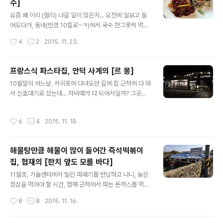
수]
숯불이 들어오고, 연이어 나온 수행반찬들~ 난 소고기라
글 내용
할지라도 빨간 고기 (= 덜익거나 안 익은 고기)는 못 먹는
요즘 왜 이리 (멀리) 나갈 일이 많은지... 오전에 일보고 들
데... 수행반찬인데도 육회에 육사시미(?)에... 우어;;;; 용언
어오다가, 동네(반경 10킬로~ㅋ)에서 국수 한그릇씩 먹고
니만 신났;;; ㅡ.ㅡ 난 두툼하게 나온 이 녀석을 기다리기로
들어왔다. 사실 오가면서 몇번 봤는데, 파프리카 국수 전문
작성시간
4
2
2015. 11. 23.
~ㅋㅋㅋ (우리 기준엔) 살짝 부담스럽게시뤼... 고기를 우..
점? 그게 뭘까 하다가 호기심에 들어가 본거~ㅋ 가게 이름
은 거멍국수~ (이건 현관에 있는 테이블로, 대기실 개념 같
다) 다른 손님들이 많아서, 실내 사진은 못 찍었다~ ^^;;; 메
프랑스식 파스타집, 안덕 사계의 [르 몽]
뉴판이 바로 위에 붙어있어서 사진각도가 좀;;; ㅋㅋㅋ 용언
글 내용
10월말의 어느날, 서귀포에 다녀오던 길에 집 근처에 다 와
니는 회국수를 시켰고, 난 전복국수를 맛보고 싶었는데, 그
서 신호대기로 섰는데... 저녁때가 다 되어서일까? 그곳에
건 지금 안 된다고 해서 고기국수를 시켰다. 파프리카 국수
달려있었던 프랑스 식당의 오픈을 알리는 현수막이 우리
라는 것이 파프리카 즙으로 반죽한 국수라는 뜻인듯~ 우린
둘의 눈에 들어왔다. 한번 가볼까? 하는 생각으로 서둘러
국수를 시켰을 뿐인데, 장 그릇(3개로 나뉜 그릇)이 왜 나
작성시간
6
4
2015. 11. 18.
현수막에 써 있던 주소를 네비에 찍고 출발~ㅋ 번지수 하
오나 했더니만, 오~ 회 몇점과 문어 숙회가 반찬으로 나온
나를 잘못 찍었는지, 네비에 찍힌 주소에 가보니 허허벌
다...
판;;; 어허;;; 뭐 이런;;; ㅡ.ㅡ 포기하고 가려고 돌아 나가다
해물탕만큼 해물이 많이 들어간 즉석떡볶이
보니 저 멀리 현수막에서 봤던 글씨체의 간판 불빛이 보인
집, 협재의 [한치 앞도 모를 바다]
다. ㅎㅎㅎ 도착하고 보니 식당이 펜션 부속건물인듯, 펜션
글 내용
하고 붙어 있었다. 입구~ 내부는 이랬고~ (안쪽(오른쪽)에
11월초, 기술센터에서 빌린 파쇄기를 반납하고 나니, 늦은
도 자리가 있었는데, 거기엔 다른 손님이 있어서 못 찍고 우
점심을 먹어야 할 시간, 협재 근처에서 파는 돈까스를 먹으
리가 앉았던 쪽만;;;ㅋ) 실내에 들어와 있던 돌담+다육이들
러 갔더니 하필 화요일이 휴무... 아, 어쩔까... 하는데 길가
작성시간
8
8
2015. 11. 16.
~ 테이블 세팅..
에 나플거리던 하얀색의 즉석떡볶이 알림판이 눈에 띈다.
그래서 떡볶이라도 먹자~하고 찾아간 곳이 여기였다. 멀리