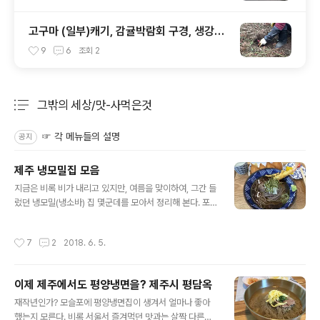
고구마 (일부)캐기, 감귤박람회 구경, 생강청
외
9
6
조회
2
그밖의 세상/맛-사먹은것
분류 전체보기
주요 글 목록
☞ 각 메뉴들의 설명
공지
제주 냉모밀집 모음
글 내용
지금은 비록 비가 내리고 있지만, 여름을 맞이하여, 그간 들
렀던 냉모밀(냉소바) 집 몇군데를 모아서 정리해 본다. 포
스팅 하기전에, 맛이나 분위기를 평가한 기준은 전적으로
개인적인 기준임을 미리 밝혀둔다~ ^^;;; ​1> 제주시청 근
작성시간
7
2
2018. 6. 5.
처, [오로라식품] 침시술소 간판을 그대로 놔두고 실내만
바꾼 곳으로 SNS에서 유명해진 식당인데, 맛 또한 훌륭한
곳이다. 내부모습은 깔끔하나, 테이블이 많지는 않았다. 처
이제 제주에서도 평양냉면을? 제주시 평담옥
음엔 한두가지 메뉴가 더 있었던 것 같은데, 지금은 두가지
글 내용
뿐~​냉소바 하나씩과 유부초밥 두접시(한접시에 2개)를 주
재작년인가? 모슬포에 평양냉면집이 생겨서 얼마나 좋아
문했다. 새우튀김이 하나 올려져있었지만 튀김은 그냥 나
했는지 모른다. 비록 서울서 즐겨먹던 맛과는 살짝 다른감