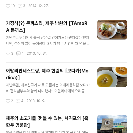
무리가 된 집 공사도 (저녁 해 먹을 기운이 없어서?ㅋ) 한
우려내서 만든다고 하는데, 그래서 그런가, 깊은 맛도 살짝
작성시간
10
3
2014. 12. 27.
몫을 했다. 당연한 이야기지만, (우리 입맛에~!!) 맛있던 집
느껴졌던;; ㅎ 마지막으로 시켜먹은거~ 냅킨인줄 알았던
도 있었지만, 아닌 집도 있었고;;; ㅋㅋㅋ 그 중 몇가지만 묶
것이 (..
어서 올려보려 한다. * 먼저 돈가스를 파는 곳들부터~ 어느
가정식(?) 돈까스집, 제주 남원의 [TAmoR
날 갑자기, '튀김옷이 바삭한' 돈가스가 먹고파져서... 여기
A 돈까스]
저기 뒤지다가 인터넷에서 본 식당 몇군데를 다녀왔다. (아
글 내용
래의 순서가 선호도 순은 아니고, 다녀온 순서대로 올려본
지난주... 위미에서 블럭 남은걸 얻어가느라 왔다갔다 했더
다) 1. 브런치카페, 서귀포시의 [오블리비아떼] 서귀포시내
니만, 점심이 많이 늦어졌다. 3시가 넘은 시간에 뭘 먹을 수
에 일이 있어서 다녀오던 길에, 인터넷에서 찾은 돈가스맛
있을까하다가... 돈까스 당첨;;; ㅋㅋㅋ '위미에서 남원쪽으
작성시간
3
4
2013. 10. 31.
집을 찾..
로 큰길따라 가다 보면 오른쪽에 있는 기아자동차의 옆'이
라는 것만 알고, 더듬더듬 찾아간 돈까스집은 여기~ㅋ 타
모라라는 말이 원래 있던 말은 아니고, 제주의 옛이름인 탐
이탈리안레스토랑, 제주 한림의 [모디카(Mo
라/탐모라에서 착안해서 부르기 쉬운 말로 새로 만든 거...
dica)]
라고 써있다~ㅋ 내부 분위기~ 여기는 주방/카운터~ 돈까
글 내용
스(7,500원)만 시켰는데, 맛 보라고 냉모밀을 먼저 주셔서
지난주말, 페북친구가 새로 오픈하는 이태리음식점 모디카
에피타이저 삼아 먹고 있으니, 금방 음식이 나왔다~ 차림
에 켈리님부부와 함께 다녀왔다~ 이탈리아에서 요리공부
이 일식집에서 파는 돈까스처럼 화려하진 않지만, 돈까스
를 하고 와서 제주 한림에 자리를 잡고, 건물도 새로 지어서
작성시간
2
4
2013. 10. 9.
본연의 맛에 충실한 음식이어서, 만족하며 맛잇게 먹었던
아래층에 오픈하신거~ 아직 정식으로 오픈을 한게 아니라
기억이... ^^
북적거리지는 않지만, 우리가 들이닥친 기념(?)으로 오픈
을 하신거라니... 우리가 첫 손님이었던 셈~ㅋㅋㅋ 내부가
제주의 소고기를 맛 볼 수 있는, 서귀포의 [흑
깔끔하다~ 가격대는... 파스타/리조또 종류가 16~17,000
한우 명품관]
원 사이였던듯;;;하나, 이날은 켈리님내외가 쏜거라 가격을
글 내용
자세히 안 봤;;; ^^;;;;; 주문을 하니 먼저 빵이 나오고~ 두가
염색수업을 하러 위미로 오며가며 하다가 본 곳인데, 어느