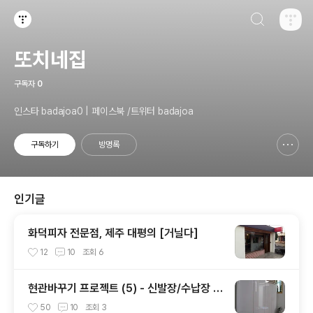
검색하기
티스토리
또치네집
구독자
0
인스타 badajoa0 | 페이스북 /트위터 badajoa
구독하기
방명록
신고하기 레이어
열기
인기글
화덕피자 전문점, 제주 대평의 [거닐다]
12
10
조회
6
현관바꾸기 프로젝트 (5) - 신발장/수납장 만
들기
50
10
조회
3