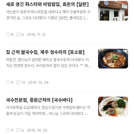
서 보고 가게이름이 '한치 바다'인줄 알았는데, 자세히 보니
새로 생긴 파스타와 비빔밥집, 효돈의 [달뜬]
'한치 앞도 모를 바다'란다. ^^ 농가주택을 개조한 집인듯
글 내용
아는분이 효돈에 파스타집을 내셨다고 해서 감귤박람회 구
사진에서 왼쪽 아래에 보이는 테이블이 2~3인용으로 우리
경가던 날, 그곳도 다녀왔다. 이름은 [달뜬], 풀네임은 [달
가 앉았던 것과 같은 크기인데, 가스렌지가 올라가 있어서
뜬 파스타와 비빔밥]이다. '달뜬'은 약간 흥분된 상태를 가
그런지 둘이 먹기에도 살짝 좁아서, 잘 배치해가며 먹어야
리키는 말인 동시에, 달이 뜬 아름다운 밤이기도 하다...고
했다. ㅋㅋㅋ 벽 한켠 메뉴판 메뉴판이 한 눈에 안 들어와서
작성시간
8
6
2015. 11. 12.
메뉴판에 적혀있다. ^^:;; 내부는 요랬고~ 메뉴는 총 4가지,
한참을 들여다 봤는데, 2인분 가격이 떡볶이치곤 고가인 2
3종류의 파스타와 비빔밥 하나이다. 4명이서 갔지만, 파스
3,000원..
타집에선 파스타를 먹어야겠기에 파스타만 시켰다. (비빔
집 근처 쌀국수집, 제주 청수리의 [포소랑]
밥은 다음에 먹어보기로~ ^^*) 아래는 제주한치 올리브 파
글 내용
스타. 다른 소스가 들어간게 아닌 오일만 들어간건데도 느
며칠전, 켈리님이 알려준 베트남 쌀국수집에 다녀왔다. 위
끼하지 않고 담백했고, 한치 본연의 맛을 느낄 수 있어서 좋
치는 한경면 청수리, 우리집에서 멀지 않은 곳이다. ^^ 제일
았다. 물론 가끔 씹히는 브로콜리 식감도 훌륭~ 요건 제주
먼저 차가 나오고, 메뉴판은 테이블마다 있으니, 그걸 보고
항정살 토마토 파스타 표고나 돼지고기 씹히는 맛도 좋았
주문하면 된다. 쌀국수는 토핑에 따라 메뉴가 달랐지만, 국
작성시간
5
12
2015. 10. 28.
고, 전체적인 ..
물은 물론 토핑까지 다 소고기가 기본이어서 더 맘에 들었
던? ㅋㅋㅋㅋㅋ 메뉴에는 월남쌈도 있고, 쌀국수, 볶음면,
볶음밥 등이 있었는데, 이날 목적은 쌀국수였던지라, 다들
국수전문점, 중문근처의 [국수바다]
쌀국수만 시켰다~ ㅋ 고수 등 쌀국수에 넣어서 먹을 수 잇
글 내용
는 것들이 먼저 나오고, (사진엔 없지만 숙주도 따로 나왔
서귀포쪽을 오갈때마다, 점심즈음이면 가게앞에 붐비는 차
다) 음식이 나오기 시작~ 이건 용언니가 주문한 매콤한 버
들에 눈길이 가길 여러차례... 어느날 그곳에 다녀왔다. 점
섯쇠고기 쌀국수, (매운것도 잘못먹으면서, 요즘 이상하게
심때라 그런지 바로 들어가지 못하고 대기표를 받고 기다
매운것이 당긴다고;;; ㅡ.ㅡ) 이건 차돌/안심 쌀국수~ 이곳
렸다가 들어갔다. (실제 기다린 시간은 3~4분쯤?? 많이 기
작성시간
9
6
2015. 10. 20.
쌀국수에 들어가..
다려야 했다면 아무리 맛있는집이라해도 기다리진 않았을