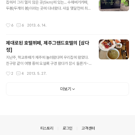
집에서 그리 멀지 않은 곳(5km)에 있는... 수제버거카페,
암튼... 우린 집 구경을 온게 아니라, 피자를 먹으러 왔기 때
두봄(두개의 봄)이라는 곳에 다녀왔다. 사실 몇달전에 최지
문에, 메뉴판부터 탐독을... ㅋㅋㅋ 피자전문이니, 대표피자
열님이, 처남이 제주에서 햄버거 가게를 냈다고 알려주셨
두개를 하나씩 시켰다. (그리고, 화덕피자는 배달피자와는
는데, 그때는 뭐하느라 그랬는지 바로 못 가봤고, 그러고 깜
달리 두께가 심하게 얇으니, 각 한판씩은 먹어줘야;;; ㅎㅎ
작성시간
6
6
2013. 6. 14.
박 잊고 있었다가 이제서야 다녀온 거~ ^^;;; 주차장에 차를
ㅎ) 주문하고 기다리는 중~ 안에는 테이블이 네개정도 있
대고 들어가면... 돌담 위(돌담의 왼쪽 끝)에 요렇게 멋진 간
었고, ..
판도 있다~ 이 간판은 실제로는 작은 건데, 사진으로 보니
제대로된 호텔뷔페, 제주그랜드호텔의 [삼다
제법 커 보이네;;ㅋ (아이패드와 나의 두 손은 보너스?ㅎ)
정]
들어가면... 카운터와 주방이 보이고~ 양쪽에 룸이 있고, 그
글 내용
안에 테이블들이 있다~ 들어가서 오른쪽 룸 한쪽에 있던
지난주, 학교후배가 제주에 놀러왔다며 우리집에 왔었다.
평상;;; 탐난다;;; ㅋㅋㅋ 햇살 좋은 날, 저곳에 앉아 있으면,
친구랑 같이 여행 중에 오설록 구경 왔다가 잠시 들른거~
모든걸 다 잊고 편안해 질 수 있을거 같은.....
오랫만에 한참을 수다떨고 이야기 하다가 갔는데, 가면서
작성시간
2
4
2013. 5. 27.
무료뷔페쿠폰 두장을 주고갔다. 기간이 얼마 남지 않은데
다 자기들은 이미 전날 다녀왔다며... ^^ 덕분에 다음날 저
녁으로 예약을 하고, 제주시로 고고~ㅋ (무료쿠폰 사용시
더보기
에는 꼭 1일전에 예약하라고 되어있어서 예약하고 가느라,
바로 다음날;;; ㅋㅋㅋ) 목적지는 제주시 그랜드호텔 1층에
있는 [삼다정]. 예약을 해서 그런가, 둘이어서 그런가... 연
못가 풍광 좋은 곳(2인테이블)으로 안내를 받았고~ 테이블
마다 깔끔하게 세팅된 자리, 앉으면 바로 물을 따라준다. 실
내는 생각보다 넓었고, 둘러보니 음식도 종류별로 많았다.
의안내
티스토리
로그인
고객센터
(실내사진들은 모르는..