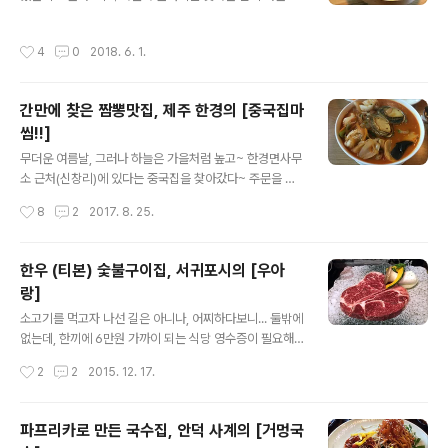
쁘지않은 수준이었으나, 육수가 정말 깔끔하고 시원했던
도 없지않았으나 비슷한 맛이라도 내는 집이 생긴게 어디
곳으로 기억된다. 처음 간 이후에, 그 국물맛이 생각이 나서
냐며... ㅋ 그랬는데...!! 얼마전에 제주시에도 하나 더 생겼
작성시간
4
0
2018. 6. 1.
몇번을 다시 찾아갔지..
다는 이야기를 듣고 후다닥 다녀왔다~ 이름은 평담옥, 위
치는 노형동 롯데마트 근처다. (노형동답게(?) 주차는 빡시
다;;; ㅜ.ㅜ) 식당입성~ 일단, 평양냉면 하나씩과, 수육 반접
간만에 찾은 짬뽕맛집, 제주 한경의 [중국집마
시를 시켰는데,수육하고 냉면이 같이 나왔으면 좋았겠지
씸!!]
만, 냉면이 훨씬 더 일찍 나왔다.(개인적으로 냉면을 고기에
글 내용
싸 먹는걸 즐겨서... ㅋㅋㅋ) ​ 육수부터 한모금 마시고나서
무더운 여름날, 그러나 하늘은 가을처럼 높고~ 한경면사무
냉면부터 흡입 시작~ 맛은 모슬포에 비하면, 군더더기가
소 근처(신창리)에 있다는 중국집을 찾아갔다~ 주문을 하
좀 더 빠진 깔끔한 맛이랄까? 워낙 그럴싸한 수식어를 붙일
고 둘러보니, 창에 쪼로로 저 아이들이~ㅎㅎㅎ 내부는 대
작성시간
8
2
2017. 8. 25.
재주도 없고, 또 ..
충 이렇고~ 조금 기다리니 용언니가 주문한 잡채밥부터 나
왔다. 중국집에가면 먹어보는게 몇가지 있는데, 그 중 하나
가 잡채밥이라서... ^^;;;(양장피나 팔보채도 좋아하지만, 그
한우 (티본) 숯불구이집, 서귀포시의 [우아
걸 시키면 술 생각 날까바... 점심이니까 일단 밥으루다가;;;
랑]
ㅋㅋㅋ) 불 소리가 난 조금 후에 '보양짬뽕'이 나왔다. 일단
글 내용
깔끔해뵈는 외관부터 한컷 찍고 뒤적이기 시작~ ㅎ 오오~
소고기를 먹고자 나선 길은 아니나, 어찌하다보니... 둘밖에
듣던대로 전복 두마리가 통으루 들어가 있더란;;; 호호호~
없는데, 한끼에 6만원 가까이 되는 식당 영수증이 필요해
낙지도 있다는데 그건 썰어서 넣으셨나보다~하고 먹던 중,
서 들어간 한우집~ '불고기' 간판을 보고 들어갔는데, 그건
작성시간
2
2
2015. 12. 17.
바닥쪽에서 낙지 등장~ ㅎㅎㅎ 헉~ 8천원짜리 짬뽕에 전
점심메뉴;;; 할수없이 되는걸 찾다가, 500그람에 87,000
복 두마리와 낙..
원이나 하는 티본 구이를 시켰다. (한우집에 티본이 있다는
건 생소한 일이지만, 그건 소고깃집에 자주가는 편은 아니
파프리카로 만든 국수집, 안덕 사계의 [거멍국
었으니 우리가 몰라서 그랬다 치고~ㅋ) 주문을 하고나니,