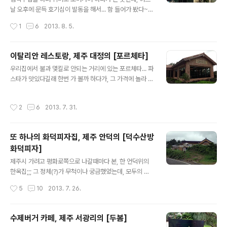
지 스프를 하나씩 시켜서 둘 다 맛 보고~ㅋ (왼쪽이 단호박
날 오후에 문득 호기심이 발동을 해서... 함 들어가 봤다~
스프고, 오른쪽이 당근과오렌지가 들어간 스프~) 스프를
ㅋㅋㅋ 서귀포시 토평동에 있는 이곳 1층엔 고기 판매장이
작성시간
1
6
2013. 8. 5.
다 먹을때즈음, 이어서 음식들이 나왔다~ 먼저 이태리식
있고, 2층엔 식당이 있다. 1층의 고기 판매장에선 제주의
만두부터 먹고~..
흑우나 한우는 물론, 돼지고기도 비교적 저렴한 가격에 구
매할 수 있어서... 국거리용 소고기를 사가지고 왔다. (돼지
이탈리안 레스토랑, 제주 대정의 [포르체타]
고기 산지는 얼마 안 되어서 소고기만... ㅋ) 근데, 2층 식당
글 내용
우리집에서 불과 몇킬로 안되는 거리에 있는 포르체타... 파
의 메뉴판 어디에도 야채값이나 테이블 세팅비 이야기가
스타가 맛있다길래 한번 가 볼까 하다가, 그 가격에 놀라 살
없는걸 보면... 다른 한우판매장과는 달리, 1층에서 산 고기
포시 아껴두고 있었는데, 지난주 서귀포시청에서 하는 천
를 2층에서 구워먹는 시스템은 아닌듯?? 암튼 우린 든든한
연염색 첫시간을 다녀오는 길에 갑자기... 김은주님이 저기
고깃국이 땡겼기에, 8천원짜리 한우탕을 시켰다. 갈비탕
작성시간
2
6
2013. 7. 31.
서 저녁을 쏘시겠다고 해서, 얼결에 다녀왔다~ "잘 먹었습
비슷한거라기에... ㅋㅋㅋ 식당의 규모가 생각보다 컸지만,
니다~ ^^" 포르체타는 이태리말로 포크랬던가? 그랬;;; ㅋ
반찬은 깔끔..
내부 분위기는 이랬고;;; ^^ 메뉴판 맨 앞엔 재료가 제주에
또 하나의 화덕피자집, 제주 안덕의 [덕수산방
서 나는 것이 많다는 이야기가 써 있고... 샐러드나 스테이
화덕피자]
크도 있지만, 파스타, 피자, 리조또가 주메뉴란다~ 셋이 갔
글 내용
으니까... 피자, 파스타, 리조또...를 하나씩 시켰다. 음식을
제주시 가려고 평화로쪽으로 나갈때마다 본, 한 언덕위의
주문하고 조금 기다리자, 빵이 먼저 나왔다. 조금 더 기다리
한옥집;;; 그 정체(?)가 무척이나 궁금했었는데, 모두의 예
니, 음식들도 순서대로 나왔다. (어쩌다보니, 조명을 등지
상을 깨고, 얼마전 피자집으로 문을 열었다~ 이쪽으론 차
작성시간
5
10
2013. 7. 26.
고..
가 들어갈 수 없고, 길을 끼고 뒤로 돌아가면 주차장이 나온
다. 주차장에 차를 세우고 들어가는 길~ 내부는 이랬다. (한
가지 아쉬운건... 위쪽으로 가로지르는 기둥마다 가운데에
수제버거 카페, 제주 서광리의 [두봄]
큰 균열이 보이는거였는데, 한옥은 원래 그런가? ㅡ.ㅡ??)
글 내용