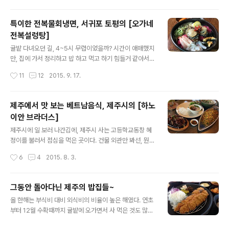
거다~ㅋ) 고기국수(7천원?)도 있고 다른 메뉴도 몇개 더
있었지만, 활어회국수가 크게 써 있길래 그거 하나 시키고,
특이한 전복물회냉면, 서귀포 토평의 [오가네
그 아래에 바로 성게국수가 보여서 그것도 하나 시키고~
전복설렁탕]
ㅋㅋㅋ (둘 다 15,000원씩, 회국수는 회가 듬뿍이고 성게
글 내용
국수엔 성게알에 전복까지 들어있어서... 가격은 좀 되는
귤밭 다녀오던 길, 4~5시 무렵이었을까? 시간이 애매했지
편) 드디어 나온 음식들~ 이건 회국수 그런데... 어랏? 아무
만, 집에 가서 정리하고 밥 하고 먹고 하기 힘들거 같아서,
리 '회'국수지만, 국수는 워딨는겨? 따로 주는건가??하고
저녁을 먹고 가기로 했다. 얼마전에도 한번 갔다가 하필 쉬
작성시간
11
12
2015. 9. 17.
두리번거리다가 젓가..
는 날이라 먹지는 못했던, 토평에 있던 전복설렁탕집에 가
기로 하고, 5시까지만 한다고 해서 서둘러갔다. 메뉴는 이
러했고~ 집 이름에 '설렁탕'이 들어갔지만, 우린 시원한 뭔
제주에서 맛 보는 베트남음식, 제주시의 [하노
가가 땡겼기에 냉면으로 두그릇 주문~ (다음엔 소머리국밥
이안 브라더스]
에 도전해 보기로~ㅋ) 잠시 후, 전복죽이 먼저 나왔다. (냉
글 내용
면 시키면 주는거라고 함) 곧이어 냉면이 뙇~!! 보기만해도
제주시에 일 보러 나간김에, 제주시 사는 고등학교동창 혜
먹음직 스러운 내 냉면~ ㅋㅋㅋ (특이하게 멍게가 들어있
정이를 불러서 점심을 먹은 곳이다. 건물 외관만 봐선, 뭔가
었다) 벽 한쪽엔 친절하게도 냉면 먹는 법이 나와있다. 맛
바란스가 안 맞는 느낌이 들어서... 들어갈까 말까 좀 망설
작성시간
6
4
2015. 8. 3.
은? 보통의 전복물회나 냉면과는 사믓 다른 맛이었으나, 우
인 것도 사실이지만, 음식은 정말 맛있었다. 위치는 큰 길가
리 입맛엔 맞았다...
코너에 자리잡고 있고, 외관은 요렇다. 내부 모습 음식들이
나오기 시작~ 이름은 다 못 외웠지만, 요렇게 한 세트다...
그동안 돌아다닌 제주의 밥집들~
ㅋㅋㅋ (먹는 방법도 친절히 알려주신다) 사진을 찍고 있는
글 내용
올 한해는 부식비 대비 외식비의 비율이 높은 해였다. 연초
데, 볶음밥과 쌀국수도 나왔다. 메뉴의 종류가 많지는 않은
부터 12월 수확때까지 귤밭에 오가면서 사 먹은 것도 많았
편(볶음밥 종류도 하나, 쌀국수 종류도 하나)이나, 하나하
지만, 또 봄부터 시작해서 가을을 훌쩍 넘기고서야 얼추 마
나의 맛이 다 괜찮았다. 특히 쌀국수는 육수를 사골로 직접