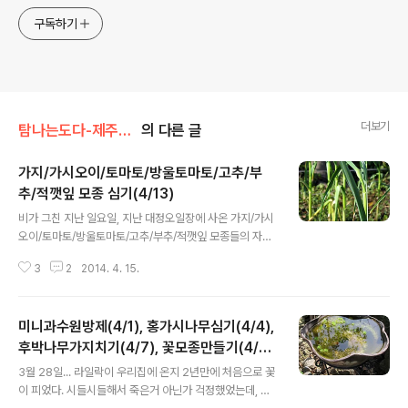
구독하기
더보기
탐나는도다-제주정착기/가꾸고 살기-텃밭/마당
의 다른 글
가지/가시오이/토마토/방울토마토/고추/부
추/적깻잎 모종 심기(4/13)
글 내용
비가 그친 지난 일요일, 지난 대정오일장에 사온 가지/가시
오이/토마토/방울토마토/고추/부추/적깻잎 모종들의 자리
를 잡아 주었다. (모종은... 사다보니, 다 2천원어치씩~ㅋ)
3
2
2014. 4. 15.
여기는 지주를 해준 밭으로, 오이망을 세줄로 쳐놓고 가지/
가시오이/토마토/방울토마토를 세줄로 심었다. 전체적으로
보면 이런 모습;;; ㅋㅋㅋ 각각의 망을 타고 잘 커야 할텐
미니과수원방제(4/1), 홍가시나무심기(4/4),
데... ^^;;;; 그 옆의 밭에는 부추와 적깻잎을 심어줬다. (심을
땐 한줄로 심은거 같은데, 줄 띄울때 기둥이 삐뚫어져서 저
후박나무가지치기(4/7), 꽃모종만들기(4/8)
글 내용
런거라 살포시 우겨봄;; ㅋㅋㅋㅋㅋ) 매년, 잎들깨 씨를 뿌
등
3월 28일... 라일락이 우리집에 온지 2년만에 처음으로 꽃
려 깻잎을 먹었는데, 올해는 색다른걸 먹어보고 싶어서 적
이 피었다. 시들시들해서 죽은거 아닌가 걱정했었는데, 다
깻잎 모종을 사온거고, 부추는 계속 씨를 뿌려서 시도해 봤