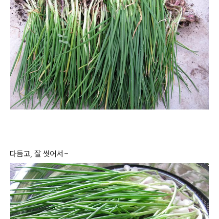
다듬고, 잘 씻어서~