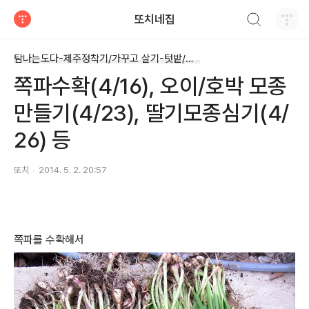
검색하기
또치네집
티스토리
탐나는도다-제주정착기/가꾸고 살기-텃밭/마당
쪽파수확(4/16), 오이/호박 모종
만들기(4/23), 딸기모종심기(4/
26) 등
또치
2014. 5. 2. 20:57
쪽파를 수확해서