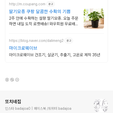
http://m.coupang.com
광고
딸기모종 쿠팡 달콤한 수확의 기쁨
2주 안에 수확하는 설향 딸기모종. 오늘 주문
하면 내일 도착 로켓배송! 와우회원 무료배송
과 30일 반품. 집에서 즐기는 텃밭가꾸기 시
작!
https://blog.naver.com/dalimeng2
광고
마이크로웨이브
마이크로웨이브 건조기, 살균기, 추출기, 고온로 제작 35년
(새창열림)
로그 정보
또치네집
인스타 badajoa0 | 페이스북 /트위터 badajoa