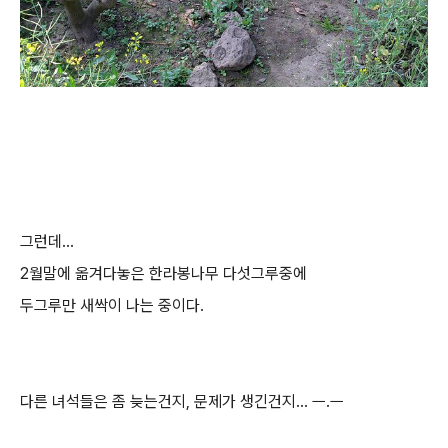
그런데...
2월말에 옮겨다놓은 한라봉나무 다섯그루중에
두그루만 새싹이 나는 중이다.
다른 녀석들은 좀 늦는건지, 문제가 생긴건지... ㅡ.ㅡ