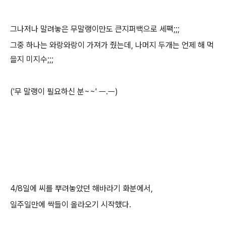
그나저나 말려놓은 무말랭이만도 큰지퍼백으로 세팩;;;
그중 하나는 와랑와랑이 가져가 줬는데, 나머지 두개는 언제 해 먹
을지 미지수;;;
('무 말랭이 필요하신 분~~' ㅡ.ㅡ)
4/8일에 씨를 뿌려놓았던 해바라기 화분에서,
일주일만에 싹들이 올라오기 시작했다.