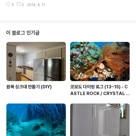
행히 올봄부터는 잎도 많이 나오고 꽃도 핀거~ ^^ 양배추
는데 이상하게 잘 안 자라던거라, 이번엔 모종으로 구입해
3
2
2014. 4. 11.
는 이번에도 맛을 못 볼 듯 하지만, 브로콜리는 하나 더 수
봤는데.....
확을 했다. (손모델 : 용언니~ㅋㅋㅋ) 그 사이 미니과수원
의 유채꽃이 만발했고, 나무들 사이를 오갈 수 있게 중간중
간 길도 만들었다. 아래는 이날(3/28) 찍은 앵두꽃~ 풍성
하게 피었다~ 아래는 어제(4/10)의 모습, 앵두가 많이 열
이 블로그 인기글
렸다. 복숭아들도 꽃은 많이 피었는데, 열매는 아직이다... ^
^;;; 백도 이건 천도~ 4월 1일... 난산리귤밭용 친환경 비료
와 약을 만들면서 배운 내용대로, 한라봉과 청견, 금귤, 레
몬나무에 친환경 비료와 약을 만들어서 골고루 뿌려줬다...
원목 싱크대 만들기 (DIY)
코모도 다이빙 로그 (13~15) - C
ASTLE ROCK / CRYSTAL R
OCK / KARANG MAKASSE
R