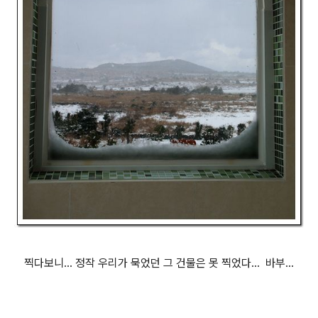
찍다보니... 정작 우리가 묵었던 그 건물은 못 찍었다... 바부...