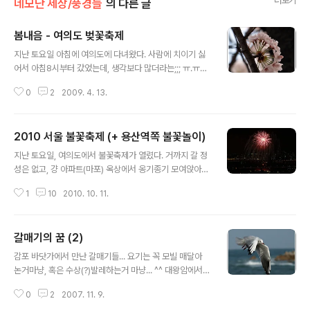
더보기
네모난 세상/풍경들
의 다른 글
봄내음 - 여의도 벚꽃축제
글 내용
지난 토요일 아침에 여의도에 다녀왔다. 사람에 치이기 싫
어서 아침8시부터 갔었는데, 생각보다 많더라는;;; ㅠ.ㅠ
(작년에도 같은 시간에 다녀왔는데, 그땐 손에 꼽혔구만;;;
0
2
2009. 4. 13.
ㅡㅡ;;;;) 이건 입구에 있던 화분 속 꽃들~ 우리집 앞에 핀
꽃들
2010 서울 불꽃축제 (+ 용산역쪽 불꽃놀이)
글 내용
지난 토요일, 여의도에서 불꽃축제가 열렸다. 거까지 갈 정
성은 없고, 걍 아파트(마포) 옥상에서 옹기종기 모여앉아서
관람하는 것으로 만족을... ^^ 작년엔 신종플루때문에 안 했
1
10
2010. 10. 11.
고, 재작년에는 서울에 없어서 못 보다가, 오랫만에 밤 사진
을 찍다보니, 노이즈리덕션 켜는걸 깜박해서 불꽃 외에도
파랑, 빨강 점들이 같이 출현을;;;; ㅎㅎㅎ 자아~ 그럼 사진
갈매기의 꿈 (2)
올라갑니다~ (스크롤 압박 주의~ㅋ) 전부 3타임, 중간중간
글 내용
10분정도씩 쉬며 터뜨렸는데, 두번째와 세번째 타임 중간
감포 바닷가에서 만난 갈매기들... 요기는 꼭 모빌 매달아
에 용산역쪽에서도 동시에 불꽃놀이를 하는 덕에 양쪽으로
논거마냥, 혹은 수상(?)발레하는거 마냥... ^^ 대왕암에서
구경을 했다는... ㅋㅋㅋ 아래 5장은 용산역쪽 불꽃 모습,
쉬던 수 많은 갈매기떼들... * E-330 + 150 mm
아무래도 규모는 여의도보다 작은 듯 했다... 그틈에 여의도
0
2
2007. 11. 9.
는 쉬는 시간을 끝내고 다시 불꽃을 터뜨리기 시작~