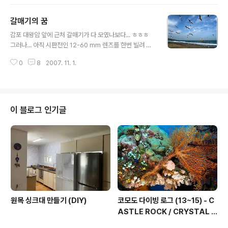
갈매기의 꿈
글 내용
감포 대왕암 앞에 근처 갈매기가 다 모였나보다... ㅎㅎㅎ
그러나... 아직 시판전인 12-60 mm 렌즈를 한번 빌려 써
본것이 화근... 나오면 이슬이 사기전에 그 렌즈부터 구해야
0
8
2007. 11. 1.
겠다고 다짐;;;;;; ㅡㅡ;;;;;;; 물론, 눈치 빠른분들은 이미 짐작
하셨겠지만 저 갈매기들을 모은 건... 새우깡의 위력~ ㅋㅋ
ㅋㅋ
이 블로그 인기글
원목 싱크대 만들기 (DIY)
코모도 다이빙 로그 (13~15) - C
ASTLE ROCK / CRYSTAL R
OCK / KARANG MAKASSE