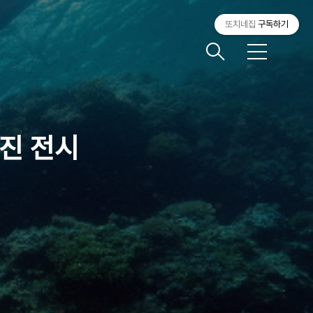
또치네집
구독하기
메
뉴
사진 전시