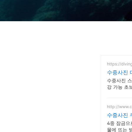
https://divi
수중사진 
수중사진 스
강 가능 초
계적인 교육
http://www.
수중사진 
4중 잠금으
물에 뜨는 