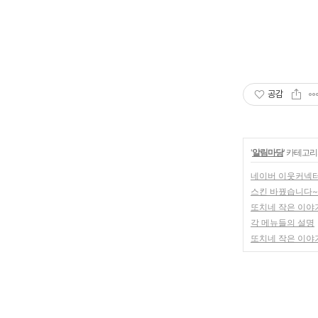
공감
'
알림마당
' 카테고리
네이버 이웃커넥터..
스킨 바꿨습니다~
또치네 작은 이야
각 메뉴들의 설명
또치네 작은 이야